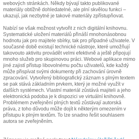
webových stránkách. Někdy bývají takto publikované
materiály obtížně dohledatelné, ale plní skvělou funkci –
ukazují, jak nezbytné je takové materiály zpřístupňovat.
Nabízí se však možnost vytvořit z nich digitální knihovnu.
Systematické uložení materiálů přináší mnohonásobnou
hodnotu jak pro majitele sbírky, tak pro případné uživatele. V
současné době existují technické nástroje, které umožňují
takovouto aktivitu provádět velmi efektivně a ještě připojují
mnoho služeb pro skupinovou práci. Webové aplikace mimo
jiné zajistí přístup libovolnému počtu uživatelů, kde každý
může přispívat svými dokumenty při zachování úrovně
zpracování. Vytvořený bibliografický záznam s plným textem
se pak stává základním prvkem, který je možné využít v
dalších systémech. Vlastní materiál zůstává majiteli a jeho
elektronická podoba je k dispozici ve virtuální knihovně.
Problémem zveřejnění plných textů zůstávají autorská
práva, z toho důvodu může dojít k některým omezením v
přístupu k plným textům. To lze snadno řešit souhlasem
autora se zveřejněním.