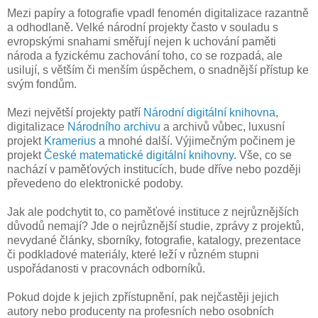
Mezi papíry a fotografie vpadl fenomén digitalizace razantně
a odhodlaně. Velké národní projekty často v souladu s
evropskými snahami směřují nejen k uchování paměti
národa a fyzickému zachování toho, co se rozpadá, ale
usilují, s větším či menším úspěchem, o snadnější přístup ke
svým fondům.
Mezi největší projekty patří
Národní digitální knihovna
,
digitalizace
Národního archivu
a archivů vůbec, luxusní
projekt
Kramerius
a mnohé další. Výjimečným počinem je
projekt
České matematické digitální knihovny
. Vše, co se
nachází v paměťových institucích, bude dříve nebo později
převedeno do elektronické podoby.
Jak ale podchytit to, co paměťové instituce z nejrůznějších
důvodů nemají? Jde o nejrůznější studie, zprávy z projektů,
nevydané články, sborníky, fotografie, katalogy, prezentace
či podkladové materiály, které leží v různém stupni
uspořádanosti v pracovnách odborníků.
Pokud dojde k jejich zpřístupnění, pak nejčastěji jejich
autory nebo producenty na profesních nebo osobních