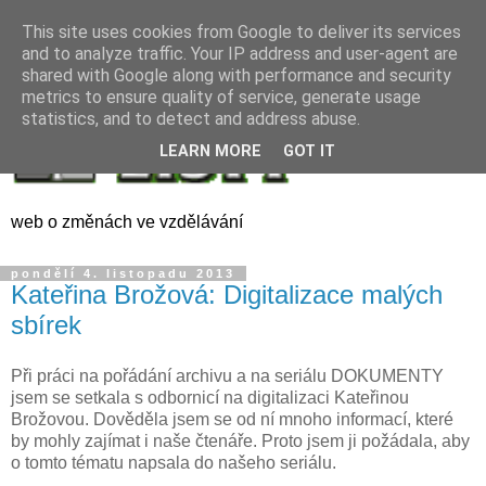
This site uses cookies from Google to deliver its services
and to analyze traffic. Your IP address and user-agent are
shared with Google along with performance and security
metrics to ensure quality of service, generate usage
statistics, and to detect and address abuse.
LEARN MORE
GOT IT
web o změnách ve vzdělávání
pondělí 4. listopadu 2013
Kateřina Brožová: Digitalizace malých
sbírek
Při práci na pořádání archivu a na seriálu DOKUMENTY
jsem se setkala s odbornicí na digitalizaci Kateřinou
Brožovou. Dověděla jsem se od ní mnoho informací, které
by mohly zajímat i naše čtenáře. Proto jsem ji požádala, aby
o tomto tématu napsala do našeho seriálu.