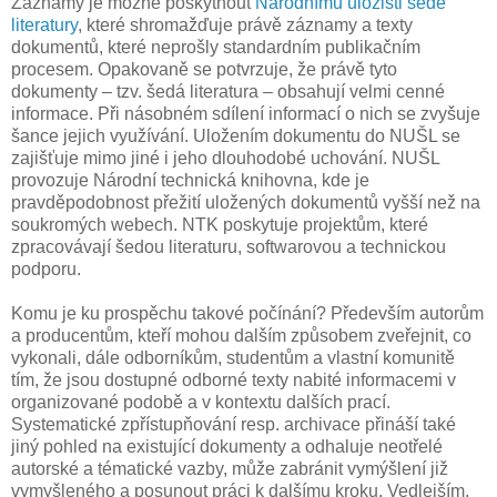
Záznamy je možné poskytnout
Národnímu úložišti šedé
literatury
, které shromažďuje právě záznamy a texty
dokumentů, které neprošly standardním publikačním
procesem. Opakovaně se potvrzuje, že právě tyto
dokumenty – tzv. šedá literatura – obsahují velmi cenné
informace. Při násobném sdílení informací o nich se zvyšuje
šance jejich využívání. Uložením dokumentu do NUŠL se
zajišťuje mimo jiné i jeho dlouhodobé uchování. NUŠL
provozuje Národní technická knihovna, kde je
pravděpodobnost přežití uložených dokumentů vyšší než na
soukromých webech. NTK poskytuje projektům, které
zpracovávají šedou literaturu, softwarovou a technickou
podporu.
Komu je ku prospěchu takové počínání? Především autorům
a producentům, kteří mohou dalším způsobem zveřejnit, co
vykonali, dále odborníkům, studentům a vlastní komunitě
tím, že jsou dostupné odborné texty nabité informacemi v
organizované podobě a v kontextu dalších prací.
Systematické zpřístupňování resp. archivace přináší také
jiný pohled na existující dokumenty a odhaluje neotřelé
autorské a tématické vazby, může zabránit vymýšlení již
vymyšleného a posunout práci k dalšímu kroku. Vedlejším,