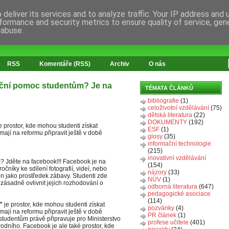
deliver its services and to analyze traffic. Your IP address and
formance and security metrics to ensure quality of service, ge
 abuse.
RSS
Komentáře (RSS)
Archiv
O nás
nční pomoc studentům? Je na
TÉMATA ČLÁNKŮ
bibliografie
(1)
celoživotní vzdělávání
(75)
dětská literatura
(22)
DOKUMENTY
(192)
 prostor, kde mohou studenti získat
ESF
(1)
mají na reformu připravit ještě v době
glosy
(35)
informační technologie
(215)
inovativní vzdělávání
? Jděte na facebook!!! Facebook je na
(154)
níky ke sdílení fotografií, videí, nebo
názory
(33)
n jako prostředek zábavy. Studenti zde
NÚV
(1)
zásadně ovlivnit jejich rozhodování o
odborná literatura
(647)
pedagogické asociace
(114)
m"
je prostor, kde mohou studenti získat
pozvánky
(4)
mají na reformu připravit ještě v době
PR článek
(1)
 studentům právě připravuje pro Ministerstvo
profese učitele
(401)
rodního. Facebook je ale také prostor, kde