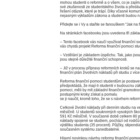
mohou studenti o reformě a o všem, co je zajím
své zkušenosti ze studentského života a předá
řešení otázek, které je trápí. Díky včasné komu
nejasným výkladům zákona a studenti budou na
Přidejte se i Vy a staňte se fanouškem "Jak n
Na stránkách facebooku jsou uvedena tři zákla
– Tento facebook vás naučí využívat finanční sv
vás chystá projekt Reforma finanční pomoci st
– Vzdělání je základem úspěchu. Tak, jako jsou
jsou stejně důležité finanční schopnosti.
– Již v procesu přípravy reformních kroků se nau
finanční plán životních nákladů při studiu z více
Reforma finanční pomoci studentům je postaven
předpokládá, že mají-li studenti v budoucnu zák
pomoci, měli by mít základní finanční gramotnost
postupnými kroky získat a pomalu
se ji naučit, kromě toho, že se s návrhem ref
Celkové životní náklady při denním studiu na v
měsíčně. U studentů soukromých vysokých škol
591 Kč měsíčně. V současné době celkem 80 pro
náklady spojené se studiem, pochází od rodičů 
výdělku studenta (35 procent). Půjčky, stipendia
současném systému zanedbatelné.
Hlavní novinkou návrhu reformy finanční pomoc