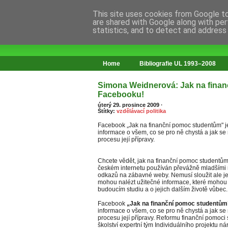
This site uses cookies from Google to 
are shared with Google along with per
statistics, and to detect and address
web o změnách ve vzdělávání
Home
Bibliografie UL 1993–2008
Simona Weidnerová: Jak na fina
Facebooku!
úterý 29. prosince 2009
·
Štítky:
vzdělávací politika
Facebook „Jak na finanční pomoc studentům" je
informace o všem, co se pro ně chystá a jak se 
procesu její přípravy.
Chcete vědět, jak na finanční pomoc studentům
českém internetu používán převážně mladšími roč
odkazů na zábavné weby. Nemusí sloužit ale je
mohou nalézt užitečné informace, které mohou 
budoucím studiu a o jejich dalším životě vůbec.
Facebook
„Jak na finanční pomoc studentů
informace o všem, co se pro ně chystá a jak se 
procesu její přípravy. Reformu finanční pomoci
školství expertní tým Individuálního projektu ná