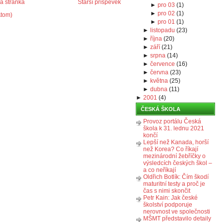
 stránka
Starší příspěvek
►
pro 03
(
1
)
►
pro 02
(
1
)
Atom)
►
pro 01
(
1
)
►
listopadu
(
23
)
►
října
(
20
)
►
září
(
21
)
►
srpna
(
14
)
►
července
(
16
)
►
června
(
23
)
►
května
(
25
)
►
dubna
(
11
)
►
2001
(
4
)
ČESKÁ ŠKOLA
Provoz portálu Česká
škola k 31. lednu 2021
končí
Lepší než Kanada, horší
než Korea? Co říkají
mezinárodní žebříčky o
výsledcích českých škol –
a co neříkají
Oldřich Botlík: Čím škodí
maturitní testy a proč je
čas s nimi skončit
Petr Kain: Jak české
školství podporuje
nerovnost ve společnosti
MŠMT představilo detaily