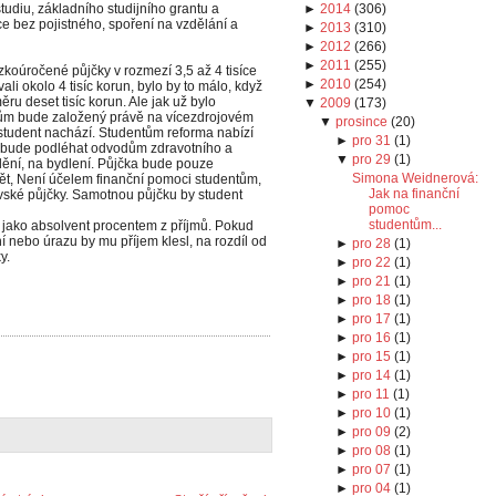
studiu, základního studijního grantu a
►
2014
(
306
)
áce bez pojistného, spoření na vzdělání a
►
2013
(
310
)
►
2012
(
266
)
►
2011
(
255
)
zkoúročené půjčky v rozmezí 3,5 až 4 tisíce
►
2010
(
254
)
ali okolo 4 tisíc korun, bylo by to málo, když
ru deset tisíc korun. Ale jak už bylo
▼
2009
(
173
)
tům bude založený právě na vícezdrojovém
▼
prosince
(
20
)
e student nachází. Studentům reforma nabízí
►
pro 31
(
1
)
 nebude podléhat odvodům zdravotního a
▼
pro 29
(
1
)
ždění, na bydlení. Půjčka bude pouze
Simona Weidnerová:
ět, Není účelem finanční pomoci studentům,
Jak na finanční
ovské půjčky. Samotnou půjčku by student
pomoc
studentům...
až jako absolvent procentem z příjmů. Pokud
 nebo úrazu by mu příjem klesl, na rozdíl od
►
pro 28
(
1
)
y.
►
pro 22
(
1
)
►
pro 21
(
1
)
►
pro 18
(
1
)
►
pro 17
(
1
)
►
pro 16
(
1
)
►
pro 15
(
1
)
►
pro 14
(
1
)
►
pro 11
(
1
)
►
pro 10
(
1
)
►
pro 09
(
2
)
►
pro 08
(
1
)
►
pro 07
(
1
)
►
pro 04
(
1
)