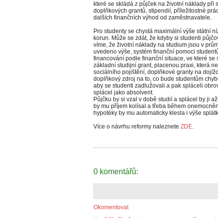
které se skládá z půjček na životní náklady při 
doplňkových grantů, stipendií, příležitostné pr
dalších finančních výhod od zaměstnavatele.
Pro studenty se chystá maximální výše státní ní
korun. Může se zdát, že kdyby si studenti půjčov
víme, že životní náklady na studium jsou v průmě
uvedeno výše, systém finanční pomoci studen
financování podle finanční situace, ve které s
základní studijní grant, placenou praxi, která
sociálního pojištění, doplňkové granty na dojí
doplňkový zdroj na to, co bude studentům chyb
aby se studenti zadlužovali a pak spláceli obr
splácel jako absolvent.
Půjčku by si vzal v době studií a splácel by ji 
by mu příjem kolísal a třeba během onemocnění
hypotéky by mu automaticky klesla i výše splátk
Více o návrhu reformy naleznete
ZDE
.
0 komentářů:
Okomentovat