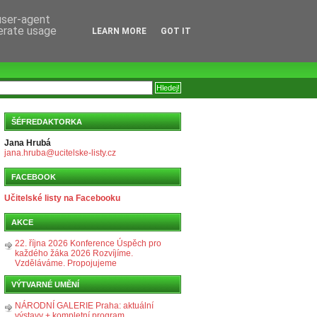
 user-agent
nerate usage
LEARN MORE
GOT IT
ŠÉFREDAKTORKA
Jana Hrubá
jana.hruba@ucitelske-listy.cz
FACEBOOK
Učitelské listy na Facebooku
AKCE
22. října 2026 Konference Úspěch pro
každého žáka 2026 Rozvíjíme.
Vzděláváme. Propojujeme
VÝTVARNÉ UMĚNÍ
NÁRODNÍ GALERIE Praha: aktuální
výstavy + kompletní program