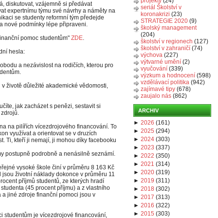
projekty
(24)
á, diskutovat, vzájemně si předávat
seriál Školství v
vat expertnímu týmu své návrhy a náměty na
koronakrizi
(23)
nikaci se studenty reformní tým předejde
STRATEGIE 2020
(9)
 nové podmínky lépe připraveni.
školský management
(204)
a finanční pomoc studentům"
ZDE
.
školství v regionech
(127)
školství v zahraničí
(74)
dní hesla:
výchova
(227)
výtvarné umění
(2)
obodu a nezávislost na rodičích, kterou pro
vyučování
(339)
udentům.
výzkum a hodnocení
(598)
vzdělávací politika
(942)
 v životě důležité akademické vědomosti,
zajímavé tipy
(678)
zaujalo nás
(862)
číte, jak zacházet s penězi, sestavit si
ARCHIV
 zdrojů.
►
2026
(
161
)
a na pilířích vícezdrojového financování. To
►
2025
(
294
)
on využívat a orientovat se v druzích
►
2024
(
303
)
. Ti, kteří ji nemají, ji mohou díky facebooku
►
2023
(
337
)
ormy postupně podrobně a nenásilně seznámí.
►
2022
(
350
)
►
2021
(
314
)
eřejné vysoké škole činí v průměru 8 163 Kč
►
2020
(
319
)
 jsou životní náklady dokonce v průměru 11
►
2019
(
311
)
cent příjmů studentů, ze kterých hradí
studenta (45 procent příjmu) a z vlastního
►
2018
(
302
)
 a jiné zdroje finanční pomoci jsou v
►
2017
(
313
)
►
2016
(
322
)
►
2015
(
303
)
i studentům je vícezdrojové financování,