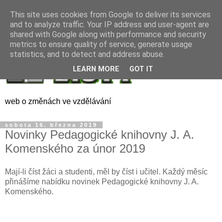
This site uses cookies from Google to deliver its services
and to analyze traffic. Your IP address and user-agent are
shared with Google along with performance and security
metrics to ensure quality of service, generate usage
statistics, and to detect and address abuse.
LEARN MORE
GOT IT
web o změnách ve vzdělávání
sobota 16. března 2019
Novinky Pedagogické knihovny J. A.
Komenského za únor 2019
Mají-li číst žáci a studenti, měl by číst i učitel. Každý měsíc
přinášíme nabídku novinek Pedagogické knihovny J. A.
Komenského.