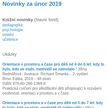
Novinky za únor 2019
Knižní novinky
(hlavní fond):
pedagogika
psychologie
ostatní
učebnice
Ukázky
Orientace v prostoru a čase pro děti od 4 do 6 let: kdy to
bylo, kde se stalo, medvídě se zatoulalo
/ Jiřina
Bednářová ; ilustrace: Richard Šmarda – 2. vydání
Brno: Edika, 2019 – 48 stran
ISBN 978-80-266-1368-8
Praktická cvičení pro předškolní děti přispívající k rozvíjení
osobnosti, orientaci v prostoru a v čase.
Orientace v prostoru a v čase pro děti od 5 do 7 let: kdy
to bylo, kde se stalo, medvídě již nebloudilo
/ Jiřina