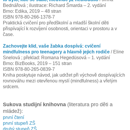
Bednářová ; ilustrace: Richard Šmarda – 2. vydání
Brno: Edika, 2019 – 48 stran
ISBN 978-80-266-1378-7
Praktická cvičení pro předškolní a mladší školní děti
přispívající k rozvíjení osobnosti, orientaci v prostoru a v
čase.
Zachovejte klid, vaše žabka dospívá: cvičení
mindfulness pro teenagery a hlavně jejich rodiče
/ Eline
Snelová ; překlad: Romana Hegedüsová – 1. vydání
Brno: BizBooks, 2019 – 151 stran
ISBN 978-80-265-0839-7
Kniha poskytuje návod, jak udržet při výchově dospívajících
rovnováhu mezi otevřenou myslí (mindfulness) a vřelým
srdcem.
Sukova studijní knihovna
(literatura pro děti a
mládež):
první čtení
první stupeň ZŠ
druhý stupeň ZŠ