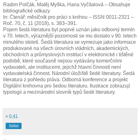
Radim Polčák, Matěj Myška, Hana Vyčítalová – Obsahuje
bibliografické odkazy
In: Čtenář: měsíčník pro práci s knihou – ISSN 0011-2321 –
Roč. 70, č. 11 (2018), s. 383–391.
Pojem šedá literatura byl poprvé uznán jako odborný termín
v 70. letech, výraznější pozornosti se mu dostalo v 90. letech
minulého století. Šedá literatura se vymezuje jako informace
produkované na všech úrovních vládních, akademických,
obchodních a průmyslových institucí v elektronické i tištěné
podobě, které současně nejsou vydávány komerčními
vydavateli, ale institucemi, jejichž hlavní činností není
vydavatelská činnost. Národní úložiště šedé literatury. Šedá
literatura z pohledu práva. Odborná konference a projekt
Digitální knihovna pro šedou literaturu. Ilustrace zobrazují
typologii a mezinárodní slovník typů šedé literatury.
v
0:41
Sdílet