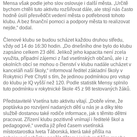
Mensa však podle jeho slov oslovuje i další města. „Určitě
bychom chtěli tuto aktivitu rozšiřovat dále, ale stojí nás často
hodně úsilí přesvědčit vedení města o potřebnosti tohoto
klubu. A bez finanční pomoci a podpory města to realizovat
nejde,“ dodal.
Členové klubu se budou scházet každou druhou středu,
vždy od 14 do 16:30 hodin. „Do dnešního dne bylo do klubu
zapsáno celkem 23 dětí. Jelikož jeho kapacita není zcela
využita, případní zájemci z řad vsetínských občanů, ale i z
okolních obcí se mohou o členství v klubu nadále ucházet v
kanceláři naší školy,“ informoval ředitel základní školy v
Rokytnici Petr Chytil s tím, že jedinou podmínkou pro vstup
do klubu je IQ vyšší než 120. Podle statistik Mensy splnilo
tuto podmínku v rokytnické škole 45 z 98 testovaných žáků.
Představitelé Vsetína tuto aktivitu vítají. „Dobře víme, že
poptávka po rozvíjení nadaných dětí u nás je a díky této
službě dostanou také rodiče informace, jak s těmito dětmi
pracovat. Zřízení klubu pozitivně vnímají i ředitelé škol a
pedagogové,“ uvedla již před časem vsetínská
místostarostka Iveta Táborská, která také přišla na