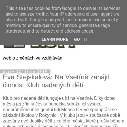
This site uses cookies from Google to deliver its services
and to analyze traffic. Your IP address and user-agent are
shared with Google along with performance and security
metrics to ensure quality of service, generate usage
statistics, and to detect and address abuse.
LEARN MORE
GOT IT
web o změnách ve vzdělávání
úterý 12. října 2010
Eva Stejskalová: Na Vsetíně zahájil
činnost Klub nadaných dětí
Klub pro nadané děti funguje už i na Vsetíně. Díky dotaci
města jej zřídila česká pobočka sdružující vysoce
nadprůměrně inteligentní lidi Mensa ČR ve spolupráci se
základní školou v Rokytnici. V klubu jsou v současné době
zapsány dvě desítky dětí z celého města, které prošly během
uplynulých měsíců testováním IQ a dosáhly hodnoty vyšší