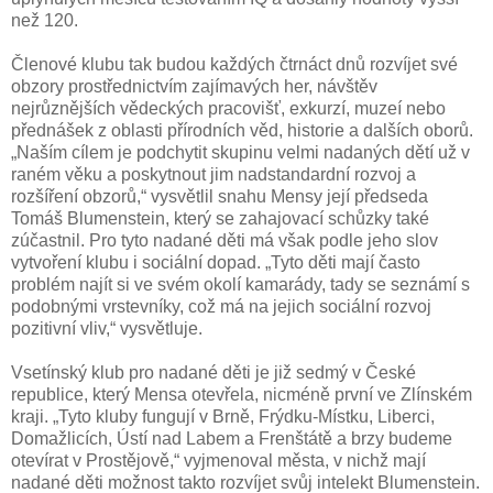
než 120.
Členové klubu tak budou každých čtrnáct dnů rozvíjet své
obzory prostřednictvím zajímavých her, návštěv
nejrůznějších vědeckých pracovišť, exkurzí, muzeí nebo
přednášek z oblasti přírodních věd, historie a dalších oborů.
„Naším cílem je podchytit skupinu velmi nadaných dětí už v
raném věku a poskytnout jim nadstandardní rozvoj a
rozšíření obzorů,“ vysvětlil snahu Mensy její předseda
Tomáš Blumenstein, který se zahajovací schůzky také
zúčastnil. Pro tyto nadané děti má však podle jeho slov
vytvoření klubu i sociální dopad. „Tyto děti mají často
problém najít si ve svém okolí kamarády, tady se seznámí s
podobnými vrstevníky, což má na jejich sociální rozvoj
pozitivní vliv,“ vysvětluje.
Vsetínský klub pro nadané děti je již sedmý v České
republice, který Mensa otevřela, nicméně první ve Zlínském
kraji. „Tyto kluby fungují v Brně, Frýdku-Místku, Liberci,
Domažlicích, Ústí nad Labem a Frenštátě a brzy budeme
otevírat v Prostějově,“ vyjmenoval města, v nichž mají
nadané děti možnost takto rozvíjet svůj intelekt Blumenstein.