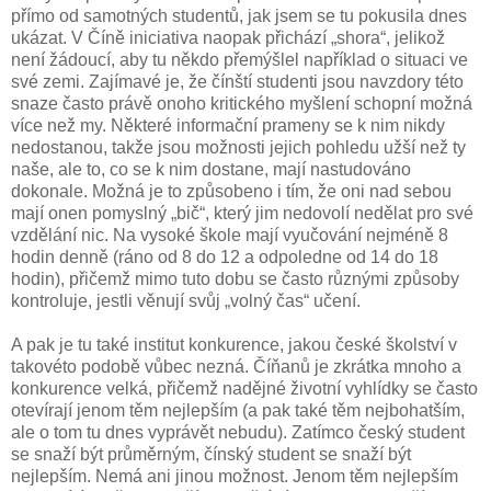
přímo od samotných studentů, jak jsem se tu pokusila dnes
ukázat. V Číně iniciativa naopak přichází „shora“, jelikož
není žádoucí, aby tu někdo přemýšlel například o situaci ve
své zemi. Zajímavé je, že čínští studenti jsou navzdory této
snaze často právě onoho kritického myšlení schopní možná
více než my. Některé informační prameny se k nim nikdy
nedostanou, takže jsou možnosti jejich pohledu užší než ty
naše, ale to, co se k nim dostane, mají nastudováno
dokonale. Možná je to způsobeno i tím, že oni nad sebou
mají onen pomyslný „bič“, který jim nedovolí nedělat pro své
vzdělání nic. Na vysoké škole mají vyučování nejméně 8
hodin denně (ráno od 8 do 12 a odpoledne od 14 do 18
hodin), přičemž mimo tuto dobu se často různými způsoby
kontroluje, jestli věnují svůj „volný čas“ učení.
A pak je tu také institut konkurence, jakou české školství v
takovéto podobě vůbec nezná. Číňanů je zkrátka mnoho a
konkurence velká, přičemž nadějné životní vyhlídky se často
otevírají jenom těm nejlepším (a pak také těm nejbohatším,
ale o tom tu dnes vyprávět nebudu). Zatímco český student
se snaží být průměrným, čínský student se snaží být
nejlepším. Nemá ani jinou možnost. Jenom těm nejlepším