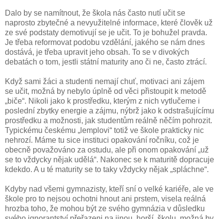
Dalo by se namítnout, že škola nás často nutí učit se
naprosto zbytečné a nevyužitelné informace, které člověk už
ze své podstaty demotivují se je učit. To je bohužel pravda.
Je třeba reformovat podobu vzdělání, jakého se nám dnes
dostává, je třeba upravit jeho obsah. To se v divokých
debatách o tom, jestli státní maturity ano či ne, často ztrácí.
Když sami žáci a studenti nemají chuť, motivaci ani zájem
se učit, možná by nebylo úplně od věci přistoupit k metodě
„biče“. Nikoli jako k prostředku, kterým z nich vytlučeme i
poslední zbytky energie a zájmu, nýbrž jako k odstrašujícímu
prostředku a možnosti, jak studentům reálně něčím pohrozit.
Typickému českému „lemplovi“ totiž ve škole prakticky nic
nehrozí. Máme tu sice instituci opakování ročníku, což je
obecně považováno za ostudu, ale při onom opakování „už
se to vždycky nějak udělá“. Nakonec se k maturitě dopracuje
kdekdo. A u té maturity se to taky vždycky nějak „spláchne“.
Kdyby nad všemi gymnazisty, kteří sní o velké kariéře, ale ve
škole pro to nejsou ochotni hnout ani prstem, visela reálná
hrozba toho, že mohou být ze svého gymnázia v důsledku
svého ignorantství přeřazeni na jinou, horší, školu, možná by