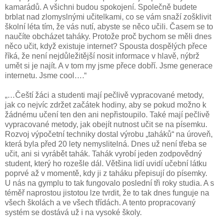
kamarádů. A všichni budou spokojení. Společně budete
brblat nad zlomyslnými učitelkami, co se vám snaží zošklivit
školní léta tím, že vás nutí, abyste se něco učili. Časem se to
naučíte obcházet taháky. Protože proč bychom se měli dnes
něco učit, když existuje internet? Spousta dospělých přece
říká, že není nejdůležitější nosit informace v hlavě, nýbrž
umět si je najít. A v tom my jsme přece dobří. Jsme generace
internetu. Jsme cool….“
„…Čeští žáci a studenti mají pečlivě vypracované metody,
jak co nejvíc zdržet začátek hodiny, aby se pokud možno k
žádnému učení ten den ani nepřistoupilo. Také mají pečlivě
vypracované metody, jak obejít nutnost učit se na písemku.
Rozvoj výpočetní techniky dostal výrobu „taháků“ na úroveň,
která byla před 20 lety nemyslitelná. Dnes už není třeba se
učit, ani si vyrábět tahák. Tahák vyrobí jeden zodpovědný
student, který ho rozešle dál. Většina lidí uvidí učební látku
poprvé až v momentě, kdy ji z taháku přepisují do písemky.
U nás na gymplu to tak fungovalo poslední tři roky studia. A s
téměř naprostou jistotou lze tvrdit, že to tak dnes funguje na
všech školách a ve všech třídách. A tento propracovaný
systém se dostává už i na vysoké školy.