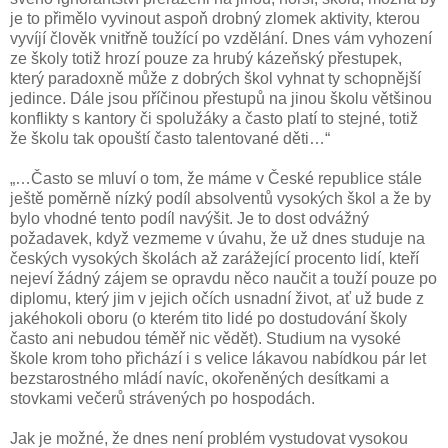
je to přimělo vyvinout aspoň drobný zlomek aktivity, kterou
vyvíjí člověk vnitřně toužící po vzdělání. Dnes vám vyhození
ze školy totiž hrozí pouze za hrubý kázeňský přestupek,
který paradoxně může z dobrých škol vyhnat ty schopnější
jedince. Dále jsou příčinou přestupů na jinou školu většinou
konflikty s kantory či spolužáky a často platí to stejné, totiž
že školu tak opouští často talentované děti…“
„…Často se mluví o tom, že máme v České republice stále
ještě poměrně nízký podíl absolventů vysokých škol a že by
bylo vhodné tento podíl navýšit. Je to dost odvážný
požadavek, když vezmeme v úvahu, že už dnes studuje na
českých vysokých školách až zarážející procento lidí, kteří
nejeví žádný zájem se opravdu něco naučit a touží pouze po
diplomu, který jim v jejich očích usnadní život, ať už bude z
jakéhokoli oboru (o kterém tito lidé po dostudování školy
často ani nebudou téměř nic vědět). Studium na vysoké
škole krom toho přichází i s velice lákavou nabídkou pár let
bezstarostného mládí navíc, okořeněných desítkami a
stovkami večerů strávených po hospodách.
Jak je možné, že dnes není problém vystudovat vysokou