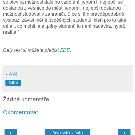
se otevírá možnost dalšího vzdělání, jenom ti nejlepší se
dostanou z vesnice do měst, jenom ti nejlepší dostanou
možnost studovat v zahraničí. Sice si tím pravděpodobně
vyslouží závist méně úspěšných studentů, kteří pro to také
dělali, co mohli, ale „pilný student“ tu není nadávka, nýbrž
realita.“
Celý text si můžete přečíst
ZDE
.
v
0:02
Sdílet
Žádné komentáře:
Okomentovat
‹
›
Domovská stránka