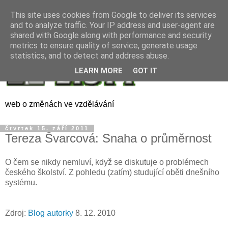
This site uses cookies from Google to deliver its services
and to analyze traffic. Your IP address and user-agent are
shared with Google along with performance and security
metrics to ensure quality of service, generate usage
statistics, and to detect and address abuse.
LEARN MORE
GOT IT
web o změnách ve vzdělávání
čtvrtek 15. září 2011
Tereza Švarcová: Snaha o průměrnost
O čem se nikdy nemluví, když se diskutuje o problémech
českého školství. Z pohledu (zatím) studující oběti dnešního
systému.
Zdroj:
Blog autorky
8. 12. 2010