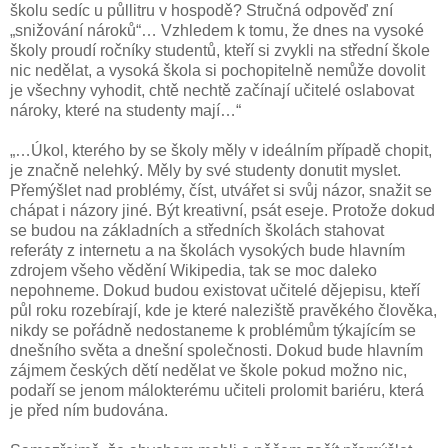
školu sedíc u půllitru v hospodě? Stručná odpověď zní
„snižování nároků“… Vzhledem k tomu, že dnes na vysoké
školy proudí ročníky studentů, kteří si zvykli na střední škole
nic nedělat, a vysoká škola si pochopitelně nemůže dovolit
je všechny vyhodit, chtě nechtě začínají učitelé oslabovat
nároky, které na studenty mají…“
„…Úkol, kterého by se školy měly v ideálním případě chopit,
je značně nelehký. Měly by své studenty donutit myslet.
Přemýšlet nad problémy, číst, utvářet si svůj názor, snažit se
chápat i názory jiné. Být kreativní, psát eseje. Protože dokud
se budou na základních a středních školách stahovat
referáty z internetu a na školách vysokých bude hlavním
zdrojem všeho vědění Wikipedia, tak se moc daleko
nepohneme. Dokud budou existovat učitelé dějepisu, kteří
půl roku rozebírají, kde je které naleziště pravěkého člověka,
nikdy se pořádně nedostaneme k problémům týkajícím se
dnešního světa a dnešní společnosti. Dokud bude hlavním
zájmem českých dětí nedělat ve škole pokud možno nic,
podaří se jenom málokterému učiteli prolomit bariéru, která
je před ním budována.