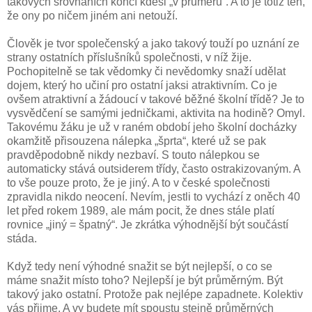
takových srovnáních končí kdesi „v průměru“. A to je totiž ten,
že ony po ničem jiném ani netouží.
Člověk je tvor společenský a jako takový touží po uznání ze
strany ostatních příslušníků společnosti, v níž žije.
Pochopitelně se tak vědomky či nevědomky snaží udělat
dojem, který ho učiní pro ostatní jaksi atraktivním. Co je
ovšem atraktivní a žádoucí v takové běžné školní třídě? Je to
vysvědčení se samými jedničkami, aktivita na hodině? Omyl.
Takovému žáku je už v raném období jeho školní docházky
okamžitě přisouzena nálepka „šprta“, které už se pak
pravděpodobně nikdy nezbaví. S touto nálepkou se
automaticky stává outsiderem třídy, často ostrakizovaným. A
to vše pouze proto, že je jiný. A to v české společnosti
zpravidla nikdo neocení. Nevím, jestli to vychází z oněch 40
let před rokem 1989, ale mám pocit, že dnes stále platí
rovnice „jiný = špatný“. Je zkrátka výhodnější být součástí
stáda.
Když tedy není výhodné snažit se být nejlepší, o co se
máme snažit místo toho? Nejlepší je být průměrným. Být
takový jako ostatní. Protože pak nejlépe zapadnete. Kolektiv
vás přijme. A vy budete mít spoustu stejně průměrných