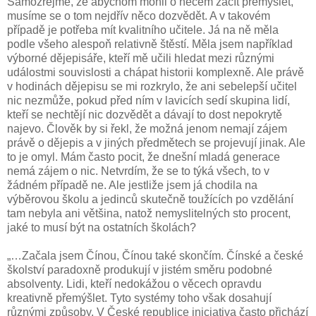
Samozřejmě, že abychom mohli o něčem začít přemýšlet,
musíme se o tom nejdřív něco dozvědět. A v takovém
případě je potřeba mít kvalitního učitele. Já na ně měla
podle všeho alespoň relativně štěstí. Měla jsem například
výborné dějepisáře, kteří mě učili hledat mezi různými
událostmi souvislosti a chápat historii komplexně. Ale právě
v hodinách dějepisu se mi rozkrylo, že ani sebelepší učitel
nic nezmůže, pokud před ním v lavicích sedí skupina lidí,
kteří se nechtějí nic dozvědět a dávají to dost nepokrytě
najevo. Člověk by si řekl, že možná jenom nemají zájem
právě o dějepis a v jiných předmětech se projevují jinak. Ale
to je omyl. Mám často pocit, že dnešní mladá generace
nemá zájem o nic. Netvrdím, že se to týká všech, to v
žádném případě ne. Ale jestliže jsem já chodila na
výběrovou školu a jedinců skutečně toužících po vzdělání
tam nebyla ani většina, natož nemyslitelných sto procent,
jaké to musí být na ostatních školách?
„…Začala jsem Čínou, Čínou také skončím. Čínské a české
školství paradoxně produkují v jistém směru podobné
absolventy. Lidi, kteří nedokážou o věcech opravdu
kreativně přemýšlet. Tyto systémy toho však dosahují
různými způsoby. V České republice iniciativa často přichází