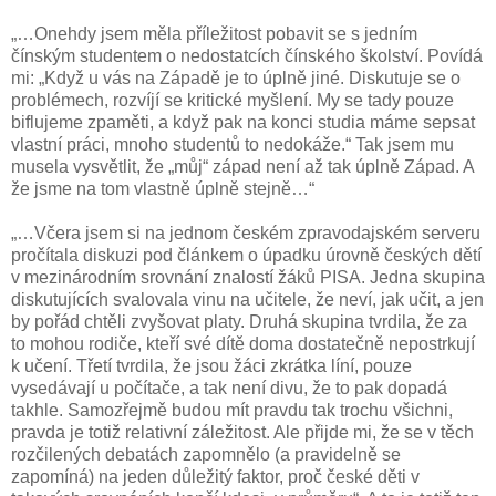
„…Onehdy jsem měla příležitost pobavit se s jedním
čínským studentem o nedostatcích čínského školství. Povídá
mi: „Když u vás na Západě je to úplně jiné. Diskutuje se o
problémech, rozvíjí se kritické myšlení. My se tady pouze
biflujeme zpaměti, a když pak na konci studia máme sepsat
vlastní práci, mnoho studentů to nedokáže.“ Tak jsem mu
musela vysvětlit, že „můj“ západ není až tak úplně Západ. A
že jsme na tom vlastně úplně stejně…“
„…Včera jsem si na jednom českém zpravodajském serveru
pročítala diskuzi pod článkem o úpadku úrovně českých dětí
v mezinárodním srovnání znalostí žáků PISA. Jedna skupina
diskutujících svalovala vinu na učitele, že neví, jak učit, a jen
by pořád chtěli zvyšovat platy. Druhá skupina tvrdila, že za
to mohou rodiče, kteří své dítě doma dostatečně nepostrkují
k učení. Třetí tvrdila, že jsou žáci zkrátka líní, pouze
vysedávají u počítače, a tak není divu, že to pak dopadá
takhle. Samozřejmě budou mít pravdu tak trochu všichni,
pravda je totiž relativní záležitost. Ale přijde mi, že se v těch
rozčilených debatách zapomnělo (a pravidelně se
zapomíná) na jeden důležitý faktor, proč české děti v