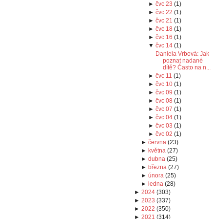
►
čvc 23
(
1
)
►
čvc 22
(
1
)
►
čvc 21
(
1
)
►
čvc 18
(
1
)
►
čvc 16
(
1
)
▼
čvc 14
(
1
)
Daniela Vrbová: Jak
poznat nadané
dítě? Často na n...
►
čvc 11
(
1
)
►
čvc 10
(
1
)
►
čvc 09
(
1
)
►
čvc 08
(
1
)
►
čvc 07
(
1
)
►
čvc 04
(
1
)
►
čvc 03
(
1
)
►
čvc 02
(
1
)
►
června
(
23
)
►
května
(
27
)
►
dubna
(
25
)
►
března
(
27
)
►
února
(
25
)
►
ledna
(
28
)
►
2024
(
303
)
►
2023
(
337
)
►
2022
(
350
)
►
2021
(
314
)