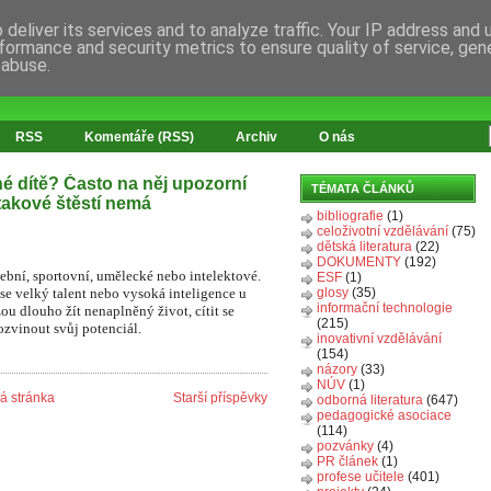
deliver its services and to analyze traffic. Your IP address and
formance and security metrics to ensure quality of service, ge
 abuse.
RSS
Komentáře (RSS)
Archiv
O nás
é dítě? Často na něj upozorní
TÉMATA ČLÁNKŮ
 takové štěstí nemá
bibliografie
(1)
celoživotní vzdělávání
(75)
dětská literatura
(22)
DOKUMENTY
(192)
ební, sportovní, umělecké nebo intelektové.
ESF
(1)
e velký talent nebo vysoká inteligence u
glosy
(35)
informační technologie
ou dlouho žít nenaplněný život, cítit se
(215)
ozvinout svůj potenciál.
inovativní vzdělávání
(154)
názory
(33)
NÚV
(1)
 stránka
Starší příspěvky
odborná literatura
(647)
pedagogické asociace
(114)
pozvánky
(4)
PR článek
(1)
profese učitele
(401)