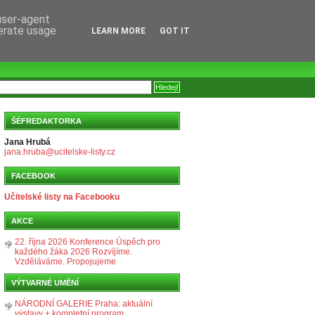
 user-agent
nerate usage
LEARN MORE
GOT IT
ŠÉFREDAKTORKA
Jana Hrubá
jana.hruba@ucitelske-listy.cz
FACEBOOK
Učitelské listy na Facebooku
AKCE
22. října 2026 Konference Úspěch pro
každého žáka 2026 Rozvíjíme.
Vzděláváme. Propojujeme
VÝTVARNÉ UMĚNÍ
NÁRODNÍ GALERIE Praha: aktuální
výstavy + kompletní program