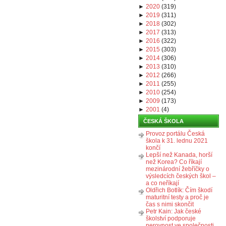
►
2020
(
319
)
►
2019
(
311
)
►
2018
(
302
)
►
2017
(
313
)
►
2016
(
322
)
►
2015
(
303
)
►
2014
(
306
)
►
2013
(
310
)
►
2012
(
266
)
►
2011
(
255
)
►
2010
(
254
)
►
2009
(
173
)
►
2001
(
4
)
ČESKÁ ŠKOLA
Provoz portálu Česká
škola k 31. lednu 2021
končí
Lepší než Kanada, horší
než Korea? Co říkají
mezinárodní žebříčky o
výsledcích českých škol –
a co neříkají
Oldřich Botlík: Čím škodí
maturitní testy a proč je
čas s nimi skončit
Petr Kain: Jak české
školství podporuje
nerovnost ve společnosti