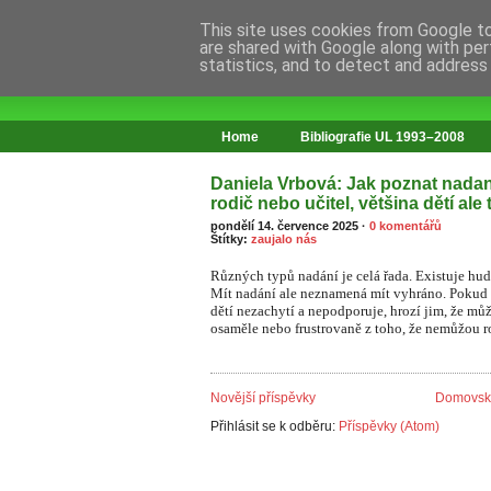
This site uses cookies from Google to 
are shared with Google along with per
statistics, and to detect and address
web o změnách ve vzdělávání
Home
Bibliografie UL 1993–2008
Daniela Vrbová: Jak poznat nadan
rodič nebo učitel, většina dětí ale
pondělí 14. července 2025
·
0 komentářů
Štítky:
zaujalo nás
Různých typů nadání je celá řada. Existuje hud
Mít nadání ale neznamená mít vyhráno. Pokud s
dětí nezachytí a nepodporuje, hrozí jim, že můž
osaměle nebo frustrovaně z toho, že nemůžou r
Novější příspěvky
Domovská
Přihlásit se k odběru:
Příspěvky (Atom)