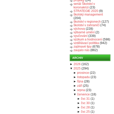
projekty
(24)
seriál Školství v
koronakrizi
(23)
STRATEGIE 2020
(9)
školský management
(204)
školství v regionech
(127)
školství v zahraničí
(74)
výchova
(228)
výtvarné umění
(2)
vyučování
(339)
výzkum a hodnocení
(598)
vzdělávací politika
(942)
zajímavé tipy
(678)
zaujalo nás
(862)
ARCHIV
►
2026
(
162
)
▼
2025
(
294
)
►
prosince
(
22
)
►
listopadu
(
23
)
►
října
(
28
)
►
září
(
25
)
►
srpna
(
23
)
▼
července
(
18
)
►
čvc 31
(
1
)
►
čvc 30
(
1
)
►
čvc 28
(
1
)
►
čvc 25
(
1
)