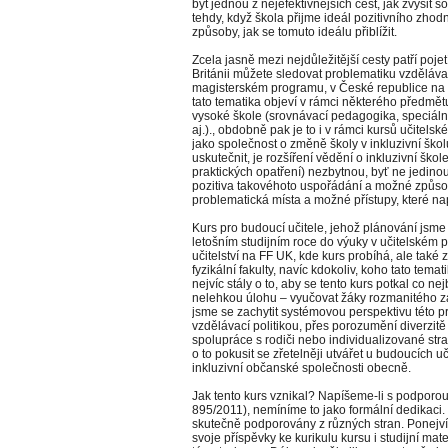
být jednou z nejefektivnějších cest, jak zvýšit so
tehdy, když škola přijme ideál pozitivního zhod
způsoby, jak se tomuto ideálu přiblížit.
Zcela jasně mezi nejdůležitější cesty patří poje
Británii můžete sledovat problematiku vzděláva
magisterském programu, v České republice na ší
tato tematika objeví v rámci některého předm
vysoké škole (srovnávací pedagogika, speciáln
aj.)., obdobně pak je to i v rámci kursů učitelsk
jako společnost o změně školy v inkluzivní škol
uskutečnit, je rozšíření vědění o inkluzivní škol
praktických opatření) nezbytnou, byť ne jedino
pozitiva takovéhoto uspořádání a možné způsoby
problematická místa a možné přístupy, které na
Kurs pro budoucí učitele, jehož plánování jsme 
letošním studijním roce do výuky v učitelském p
učitelství na FF UK, kde kurs probíhá, ale tak
fyzikální fakulty, navíc kdokoliv, koho tato tema
nejvíc stály o to, aby se tento kurs potkal co ne
nelehkou úlohu – vyučovat žáky rozmanitého z
jsme se zachytit systémovou perspektivu této 
vzdělávací politikou, přes porozumění diverzitě
spolupráce s rodiči nebo individualizované str
o to pokusit se zřetelněji utvářet u budoucích uči
inkluzivní občanské společnosti obecně.
Jak tento kurs vznikal? Napíšeme-li s podporou
895/2011), nemíníme to jako formální dedikaci.
skutečně podporovány z různých stran. Ponejví
svoje příspěvky ke kurikulu kursu i studijní mat