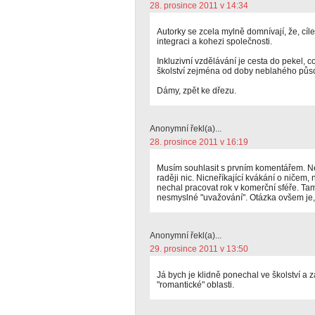
28. prosince 2011 v 14:34
Autorky se zcela mylně domnívají, že, cíl
integraci a kohezi společnosti.
Inkluzivní vzdělávání je cesta do pekel,
školství zejména od doby neblahého půs
Dámy, zpět ke dřezu.
Anonymní řekl(a)...
28. prosince 2011 v 16:19
Musím souhlasit s prvním komentářem. Ne
raději nic. Nicneříkající kvákání o ničem
nechal pracovat rok v komerční sféře. Tam
nesmyslné "uvažování". Otázka ovšem je,
Anonymní řekl(a)...
29. prosince 2011 v 13:50
Já bych je klidně ponechal ve školství a 
"romantické" oblasti.