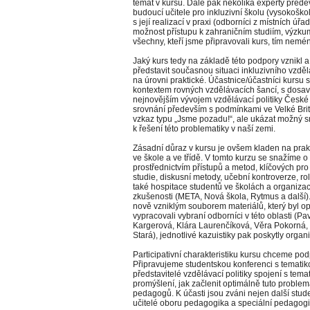
témat v kursu. Dále pak několika experty předev
budoucí učitele pro inkluzivní školu (vysokoškol
s její realizací v praxi (odborníci z místních úř
možnost přístupu k zahraničním studiím, výzk
všechny, kteří jsme připravovali kurs, tím ne
Jaký kurs tedy na základě této podpory vznikl 
představit současnou situaci inkluzivního vzdělá
na úrovni praktické. Účastnice/účastníci kursu
kontextem rovných vzdělávacích šancí, s dosava
nejnovějším vývojem vzdělávací politiky České r
srovnání především s podmínkami ve Velké Britá
vzkaz typu „Jsme pozadu!“, ale ukázat možný 
k řešení této problematiky v naší zemi.
Zásadní důraz v kursu je ovšem kladen na prak
ve škole a ve třídě. V tomto kurzu se snažíme o t
prostřednictvím přístupů a metod, klíčových pro
studie, diskusní metody, učební kontroverze, ro
také hospitace studentů ve školách a organizac
zkušenosti (META, Nová škola, Rytmus a další
nově vzniklým souborem materiálů, který byl op
vypracovali vybraní odborníci v této oblasti (
Kargerová, Klára Laurenčíková, Věra Pokorná,
Stará), jednotlivé kazuistiky pak poskytly orga
Participativní charakteristiku kursu chceme po
Připravujeme studentskou konferenci s tematikou
představitelé vzdělávací politiky spojení s tem
promýšlení, jak začlenit optimálně tuto proble
pedagogů. K účasti jsou zváni nejen další stude
učitelé oboru pedagogika a speciální pedagogik