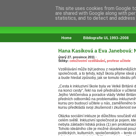
This site uses cookies from Google to 
are shared with Google along with per
statistics, and to detect and address
web o změnách ve vzdělávání
Home
Bibliografie UL 1993–2008
Hana Kasíková a Eva Janebová: Na
úterý 27. prosince 2011
·
Štítky:
celoživotní vzdělávání
,
profese učitele
Vzdělávání může být jednou z nejefektivnějších c
společnosti, a to tehdy, když škola přijme ideál
a bude hledat způsoby, jak se tomuto ideálu přib
„Cesta k inkluzivní škole byla ve Velké Británi
na konci cesty“, řekl na své přednášce v učitelsk
Jejího Veličenstva a poradce vlády Velké Britán
předních odborníků na problematiku inkluzivní
kursu pro budoucí učitele u nás, zaměřeného be
kursu předkládá svoji zkušenost i zkušenost sv
Otázka sociální inkluze je důležitou součástí vl
celém světě. Inkluzivní společnost je pojem, kter
nebyla základní lidská práva (1) jen proklamací
Tohoto ideálního cíle je možné dosahovat pouz
politických, kulturních, společenských – tento 