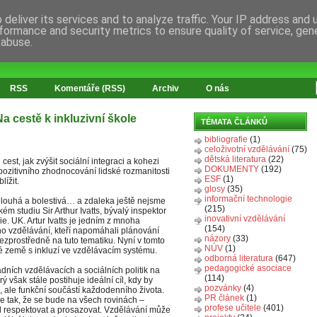
deliver its services and to analyze traffic. Your IP address and
formance and security metrics to ensure quality of service, ge
 abuse.
RSS
Komentáře (RSS)
Archiv
O nás
 cestě k inkluzivní škole
TÉMATA ČLÁNKŮ
bibliografie
(1)
celoživotní vzdělávání
(75)
dětská literatura
(22)
est, jak zvýšit sociální integraci a kohezi
DOKUMENTY
(192)
 pozitivního zhodnocování lidské rozmanitosti
ESF
(1)
lížit.
glosy
(35)
informační technologie
i dlouhá a bolestivá… a zdaleka ještě nejsme
(215)
ém studiu Sir Arthur Ivatts, bývalý inspektor
inovativní vzdělávání
ie. UK. Artur Ivatts je jedním z mnoha
(154)
ho vzdělávání, kteří napomáhali plánování
názory
(33)
zprostředně na tuto tematiku. Nyní v tomto
NÚV
(1)
é země s inkluzí ve vzdělávacím systému.
odborná literatura
(647)
pedagogické asociace
ádních vzdělávacích a sociálních politik na
(114)
ý však stále postihuje ideální cíl, kdy by
pozvánky
(4)
, ale funkční součástí každodenního života.
PR článek
(1)
e tak, že se bude na všech rovinách –
profese učitele
(401)
cíl respektovat a prosazovat. Vzdělávání může