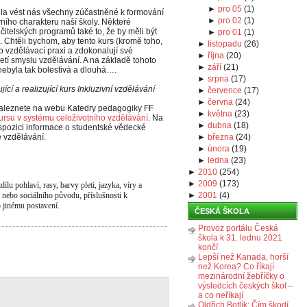
►
pro 05
(
1
)
la vést nás všechny zúčastněné k formování
►
pro 02
(
1
)
vního charakteru naší školy. Některé
učitelských programů také to, že by měli být
►
pro 01
(
1
)
i. Chtěli bychom, aby tento kurs (kromě toho,
►
listopadu
(
26
)
o vzdělávací praxi a zdokonalují své
►
října
(
20
)
pojetí smyslu vzdělávání. A na základě tohoto
►
září
(
21
)
 nebyla tak bolestivá a dlouhá….
►
srpna
(
17
)
í a realizující kurs Inkluzivní vzdělávání
►
července
(
17
)
►
června
(
24
)
aleznete na webu Katedry pedagogiky FF
►
května
(
23
)
ursu v systému celoživotního vzdělávání
. Na
►
dubna
(
18
)
ispozici informace o studentské vědecké
e vzdělávání.
►
března
(
24
)
►
února
(
19
)
►
ledna
(
23
)
►
2010
(
254
)
►
2009
(
173
)
lu pohlaví, rasy, barvy pleti, jazyka, víry a
o nebo sociálního původu, příslušnosti k
►
2001
(
4
)
 jinému postavení.
ČESKÁ ŠKOLA
Provoz portálu Česká
škola k 31. lednu 2021
končí
Lepší než Kanada, horší
než Korea? Co říkají
mezinárodní žebříčky o
výsledcích českých škol –
a co neříkají
Oldřich Botlík: Čím škodí