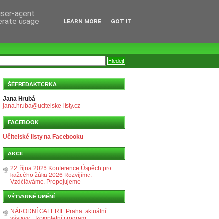
 user-agent
nerate usage
LEARN MORE
GOT IT
ŠÉFREDAKTORKA
Jana Hrubá
jana.hruba@ucitelske-listy.cz
FACEBOOK
Učitelské listy na Facebooku
AKCE
22. října 2026 Konference Úspěch pro
každého žáka 2026 Rozvíjíme.
Vzděláváme. Propojujeme
VÝTVARNÉ UMĚNÍ
NÁRODNÍ GALERIE Praha: aktuální
výstavy + kompletní program