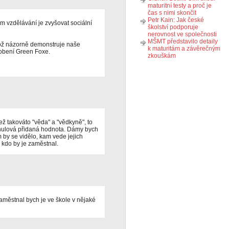
maturitní testy a proč je
čas s nimi skončit
Petr Kain: Jak české
em vzdělávání je zvyšovat sociální
školství podporuje
nerovnost ve společnosti
MŠMT představilo detaily
 což názorně demonstruje naše
k maturitám a závěrečným
obení Green Foxe.
zkouškám
ž takováto "věda" a "vědkyně", to
, nulová přidaná hodnota. Dámy bych
 by se vidělo, kam vede jejich
 kdo by je zaměstnal.
zaměstnal bych je ve škole v nějaké