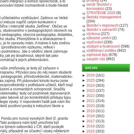
projekty
(24)
ciální integraci a kohezi společnosti, a to
seriál Školství v
nocování lidské rozmanitosti a bude hledat
koronakrizi
(23)
STRATEGIE 2020
(9)
školský management
tí učitelského vzdělávání. Zatímco ve Velké
(204)
cí inkluze napříč celým kurikulem v
školství v regionech
(127)
řce i intenzitě studia „šetříme“. Občas se
školství v zahraničí
(74)
ětu, studovaného v pedagogických oborech na
výchova
(227)
í pedagogika, obecná pedagogika, didaktika,
výtvarné umění
(2)
ého studia. Přemýšlíme-li a diskutujeme-li
vyučování
(339)
u, je to opravdu málo. A máme-li tuto změnu
výzkum a hodnocení
(598)
e (prostřednicvím výzkumu, reflexí i
vzdělávací politika
(942)
u podmínkou. Jde o vědění, které zahrnuje
zajímavé tipy
(678)
, jak jej dosáhnout, stejně tak jako
zaujalo nás
(862)
pomáhají k jejich překonávání.
výše zmiňovaly, je tedy již zařazen v
ARCHIV
rogramu. Přizváni jsou do něj nejen studenti
►
2026
(
161
)
é z pedagogické, přírodovědecké, matematicko-
►
2025
(
294
)
tika zajímá. Při plánování tohoto kursu jsme
jbezprostředněji s potřebami učitelů, kteří mají
►
2024
(
303
)
ázemí a rozmanitých schopností. Snažily
►
2023
(
337
)
problematiky: tedy od podmínek stanovených
►
2022
(
350
)
 jako takové až po konkrétnější přístupy typu
►
2021
(
314
)
ategie výuky. V neposlední řadě pak nám šlo
telů pozitivní postoj k inkluzivní škole a
►
2020
(
319
)
►
2019
(
311
)
►
2018
(
302
)
 Fondu pro rozvoj vysokých škol (č. grantu
►
2017
(
313
)
 Tato podpora nám totiž umožnila být
►
2016
(
322
)
ce týmem odborníků z ČR, kteří poskytli
eriály, případně se účastní i výuky některých
►
2015
(
303
)