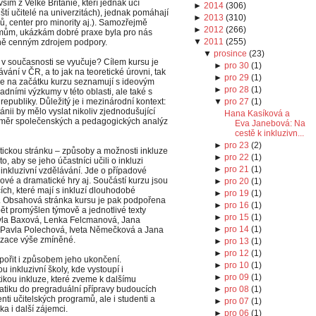
ším z Velké Británie, kteří jednak učí
►
2014
(
306
)
ští učitelé na univerzitách), jednak pomáhají
►
2013
(
310
)
adů, center pro minority aj.). Samozřejmě
►
2012
(
266
)
umům, ukázkám dobré praxe byla pro nás
▼
2011
(
255
)
méně cenným zdrojem podpory.
▼
prosince
(
23
)
a v současnosti se vyučuje? Cílem kursu je
►
pro 30
(
1
)
vání v ČR, a to jak na teoretické úrovni, tak
►
pro 29
(
1
)
 se na začátku kurzu seznamují s ideovým
►
pro 28
(
1
)
dními výzkumy v této oblasti, ale také s
epubliky. Důležitý je i mezinárodní kontext:
▼
pro 27
(
1
)
nii by mělo vyslat nikoliv zjednodušující
Hana Kasíková a
směr společenských a pedagogických analýz
Eva Janebová: Na
cestě k inkluzivn...
►
pro 23
(
2
)
tickou stránku – způsoby a možnosti inkluze
►
pro 22
(
1
)
o, aby se jeho účastníci učili o inkluzi
►
pro 21
(
1
)
 inkluzivní vzdělávání. Jde o případové
lové a dramatické hry aj. Součástí kurzu jsou
►
pro 20
(
1
)
ích, které mají s inkluzí dlouhodobé
►
pro 19
(
1
)
). Obsahová stránka kursu je pak podpořena
►
pro 16
(
1
)
ět promýšlen týmově a jednotlivé texty
►
pro 15
(
1
)
Pavla Baxová, Lenka Felcmanová, Jana
►
pro 14
(
1
)
 Pavla Polechová, Iveta Němečková a Jana
nizace výše zmíněné.
►
pro 13
(
1
)
►
pro 12
(
1
)
dpořit i způsobem jeho ukončení.
►
pro 10
(
1
)
 inkluzivní školy, kde vystoupí i
►
pro 09
(
1
)
atikou inkluze, které zveme k dalšímu
matiku do pregraduální přípravy budoucích
►
pro 08
(
1
)
nti učitelských programů, ale i studenti a
►
pro 07
(
1
)
a i další zájemci.
►
pro 06
(
1
)