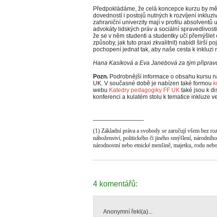
Předpokládáme, že celá koncepce kurzu by mě
dovedností i postojů nutných k rozvíjení inkluzi
zahraniční univerzity mají v profilu absolventů 
advokáty lidských práv a sociální spravedlivost
že se v něm studenti a studentky učí přemýšlet 
způsoby, jak tuto praxi zkvalitnit) nabídl širší 
pochopení jednat tak, aby naše cesta k inkluzi
Hana Kasíková a Eva Janebová za tým připravujíc
Pozn.
Podrobnější informace o obsahu kursu n
UK. V současné době je nabízen také formou
k
webu
Katedry pedagogiky FF UK
také jsou k d
konferenci a kulatém stolu k tematice inkluze v
_______________
(1) Základní práva a svobody se zaručují všem bez rozdí
náboženství, politického či jiného smýšlení, národníh
národnostní nebo etnické menšině, majetku, rodu nebo
4 komentářů:
Anonymní řekl(a)...