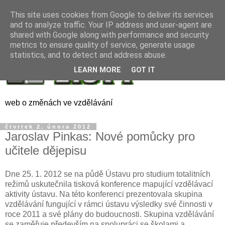
This site uses cookies from Google to deliver its services
and to analyze traffic. Your IP address and user-agent are
shared with Google along with performance and security
metrics to ensure quality of service, generate usage
statistics, and to detect and address abuse.
LEARN MORE
GOT IT
web o změnách ve vzdělávání
čtvrtek 2. února 2012
Jaroslav Pinkas: Nové pomůcky pro
učitele dějepisu
Dne 25. 1. 2012 se na půdě Ústavu pro studium totalitních
režimů uskutečnila tisková konference mapující vzdělávací
aktivity ústavu. Na této konferenci prezentovala skupina
vzdělávání fungující v rámci ústavu výsledky své činnosti v
roce 2011 a své plány do budoucnosti. Skupina vzdělávání
se zaměřuje především na spolupráci se školami a