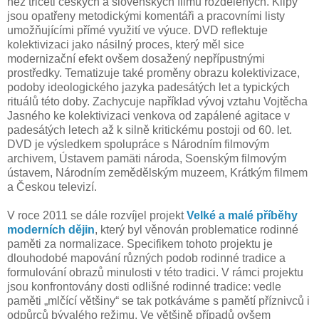
než třiceti českých a slovenských filmů rozdělených. Klipy
jsou opatřeny metodickými komentáři a pracovními listy
umožňujícími přímé využití ve výuce. DVD reflektuje
kolektivizaci jako násilný proces, který měl sice
modernizační efekt ovšem dosažený nepřípustnými
prostředky. Tematizuje také proměny obrazu kolektivizace,
podoby ideologického jazyka padesátých let a typických
rituálů této doby. Zachycuje například vývoj vztahu Vojtěcha
Jasného ke kolektivizaci venkova od zapálené agitace v
padesátých letech až k silně kritickému postoji od 60. let.
DVD je výsledkem spolupráce s Národním filmovým
archivem, Ústavem pamäti národa, Soenským filmovým
ústavem, Národním zemědělským muzeem, Krátkým filmem
a Českou televizí.
V roce 2011 se dále rozvíjel projekt
Velké a malé příběhy
moderních dějin
, který byl věnován problematice rodinné
paměti za normalizace. Specifikem tohoto projektu je
dlouhodobé mapování různých podob rodinné tradice a
formulování obrazů minulosti v této tradici. V rámci projektu
jsou konfrontovány dosti odlišné rodinné tradice: vedle
paměti „mlčící většiny“ se tak potkáváme s pamětí příznivců i
odpůrců bývalého režimu. Ve většině případů ovšem