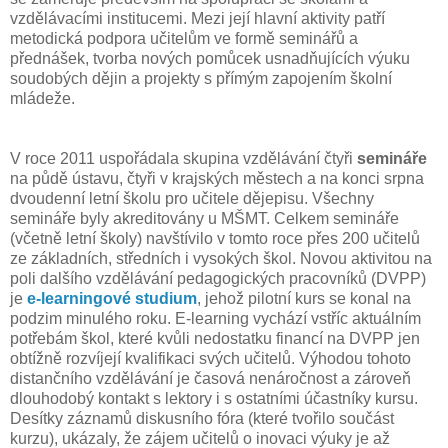
vzdělávacími institucemi. Mezi její hlavní aktivity patří
metodická podpora učitelům ve formě seminářů a
přednášek, tvorba nových pomůcek usnadňujících výuku
soudobých dějin a projekty s přímým zapojením školní
mládeže.
V roce 2011 uspořádala skupina vzdělávání čtyři
semináře
na půdě ústavu, čtyři v krajských městech a na konci srpna
dvoudenní letní školu pro učitele dějepisu. Všechny
semináře byly akreditovány u MŠMT. Celkem semináře
(včetně letní školy) navštívilo v tomto roce přes 200 učitelů
ze základních, středních i vysokých škol. Novou aktivitou na
poli dalšího vzdělávání pedagogických pracovníků (DVPP)
je
e-learningové studium
, jehož pilotní kurs se konal na
podzim minulého roku. E-learning vychází vstříc aktuálním
potřebám škol, které kvůli nedostatku financí na DVPP jen
obtížně rozvíjejí kvalifikaci svých učitelů. Výhodou tohoto
distančního vzdělávání je časová nenáročnost a zároveň
dlouhodobý kontakt s lektory i s ostatními účastníky kursu.
Desítky záznamů diskusního fóra (které tvořilo součást
kurzu), ukázaly, že zájem učitelů o inovaci výuky je až