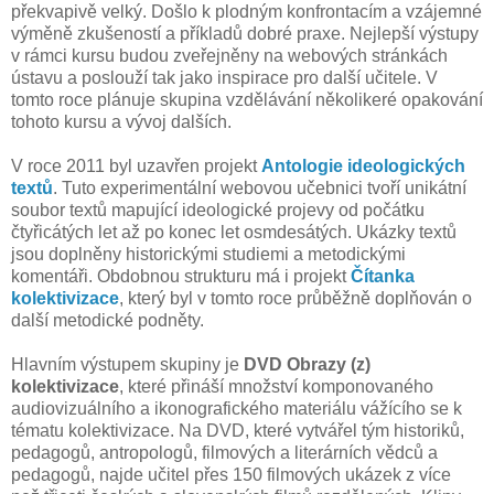
překvapivě velký. Došlo k plodným konfrontacím a vzájemné
výměně zkušeností a příkladů dobré praxe. Nejlepší výstupy
v rámci kursu budou zveřejněny na webových stránkách
ústavu a poslouží tak jako inspirace pro další učitele. V
tomto roce plánuje skupina vzdělávání několikeré opakování
tohoto kursu a vývoj dalších.
V roce 2011 byl uzavřen projekt
Antologie ideologických
textů
. Tuto experimentální webovou učebnici tvoří unikátní
soubor textů mapující ideologické projevy od počátku
čtyřicátých let až po konec let osmdesátých. Ukázky textů
jsou doplněny historickými studiemi a metodickými
komentáři. Obdobnou strukturu má i projekt
Čítanka
kolektivizace
, který byl v tomto roce průběžně doplňován o
další metodické podněty.
Hlavním výstupem skupiny je
DVD Obrazy (z)
kolektivizace
, které přináší množství komponovaného
audiovizuálního a ikonografického materiálu vážícího se k
tématu kolektivizace. Na DVD, které vytvářel tým historiků,
pedagogů, antropologů, filmových a literárních vědců a
pedagogů, najde učitel přes 150 filmových ukázek z více