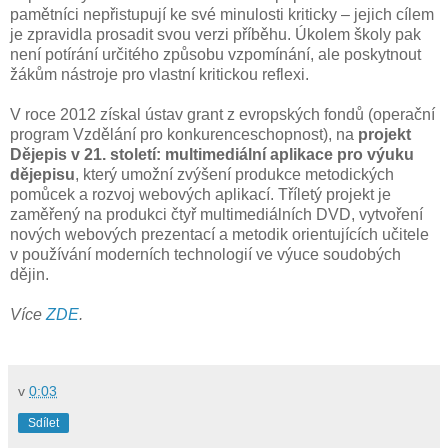
pamětníci nepřistupují ke své minulosti kriticky – jejich cílem
je zpravidla prosadit svou verzi příběhu. Úkolem školy pak
není potírání určitého způsobu vzpomínání, ale poskytnout
žákům nástroje pro vlastní kritickou reflexi.
V roce 2012 získal ústav grant z evropských fondů (operační
program Vzdělání pro konkurenceschopnost), na
projekt
Dějepis v 21. století: multimediální aplikace pro výuku
dějepisu
, který umožní zvýšení produkce metodických
pomůcek a rozvoj webových aplikací. Tříletý projekt je
zaměřený na produkci čtyř multimediálních DVD, vytvoření
nových webových prezentací a metodik orientujících učitele
v používání moderních technologií ve výuce soudobých
dějin.
Více
ZDE
.
v
0:03
Sdílet