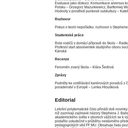
Evaluace jako diskurz. Komunikace a/versus k
Polsku – Grzegorz Mazurkiewicz, Bartłomiej W
Hodnoty v prostředí punkové subkultury – Kate
Rozhovor
Pokus o teorii nepořádku: rozhovor s Stephen
Studentské práce
Role rodičů v domácí přípravě do školy – Radk
Profesní start absolventek studijního oboru so
Kánská
Recenze
Fenomén zvaný škola – Klára Šeďová
Zprávy
Podněty ke vzdělávání kariérových poradců z či
poradenství v Evropě – Lenka Hloušková
Editorial
Letošní polytematické číslo přináší dvě novink
níž zaznívají zajímavé názory Stephena J. Bal
akademického světa v oborech vážících se k v
podařilo uskutečnit v průběhu nedávného před
pedagogických věd FF MU. Obsahuje řadu poz