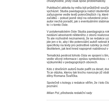
chvályhodně, jindy však spíše problematicky.
Publikační aktivita by měla být průběžně součá
vycházet. Studia paedagogica nabízí studentům
zařazujeme vedle textů pokročilejších i ty, kte
začátků – pokud jasně stojí na odvedené práci a
autor nechá poradit, jak s eventuálními slabinam
to i v tomto čísle.
V polytematickém čísle Studia paedagogica roku
nedávní absolventi některého z oborů realizo
To ale rozhodně neznamená, že se redakce uza
jde jen o to, aby i tito potenciální autoři sebra
specificky na texty pro jednotlivé rubriky (a mo
školitelem, jak text hned napoprvé nabídnout v 
Tematická pestrost tohoto čísla ve spojení s tím,
vedle věcné informace i zprávu symbolickou –
výzkumníků v pedagogických oborech.
Kdo z dnešních autorů bude patřit za deset, d
To je otázka, kterou tak trochu navozuje již obá
dílny Romana Švaříčka.
Společně s kolegy z redakce věřím, že i toto č
poznání.
Milan Pol, předseda redakční rady