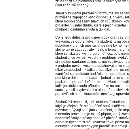
zkušenosti s diplomovou prací a velkoryse sta
úkol zdánlivě snadný.
Jde-li o studenta prezenční formy, měl by se tak
přiměřeně zapojit do jeho činnosti. Do věci vša
které mohou dosažení hlavních cílů zkomplikovat
projektech všeho druhu, které s jejich disertací 
okolnosti osobního života a tak dál.
Co je tedy důležité pro úspěch doktoranda? S
výzkumu. Je dobré, když má student již na počát
dolaďuje v prvních měsících. Ideálně by ho mělo 
stejně tak je žádoucí, aby nešlo o téma margi
které se týká „velkých problémů“, což by ovš
student chce „vyřešit všechny problémy světa“. 
si studium naplánovat, iniciativně využívat dnes 
v průběhu novým věcem a uplatňovat je ve vla
nikoliv naposled – kvalita práce školitele, och
zamýšlet se společně nad řešením problémů, radi
pod které doktorand spadá – jednat s ním čestn
poskokem pro práci všeho druhu. Není bez zajím
kolik jen doktorandů přinejmenším na určitou dob
soustavnosti a vytrvalosti a alespoň na chvíli z
pracovištích se doktorandům dostávají oprav
Zaslouží si respekt ti, kteří doktorské studium d
když je zřejmé, že se úspěšně snažili něčemu na
dizertace. Bývají ale i jiná zakončení, spíše út
o nemálo práce, ale je to jiný případ, který za
hodnotící škály a někdy snad až přílišná shov
oborech bychom si měli dvakrát dávat pozor na
dlouhých letech mdloby jen pracně ustanovují. 