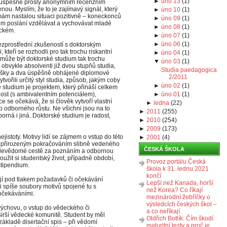
►
úno 13
(
1
)
ů, úspěšně prošly anonymním recenzním
nou. Myslím, že to je zajímavý signál, který
►
úno 10
(
1
)
mám nastalou situaci pozitivně – koneckonců
►
úno 09
(
1
)
vém poslání vzdělávat a vychovávat mladé
►
úno 08
(
1
)
ickém.
►
úno 07
(
1
)
►
úno 06
(
1
)
 bezprostřední zkušeností s doktorským
 kteří se rozhodli pro tak trochu riskantní
►
úno 04
(
1
)
 může být doktorské studium tak trochu
▼
úno 03
(
1
)
obvykle absolventi již dvou stupňů studia,
Studia paedagogica
oušky a dva úspěšně obhájené diplomové
2/2011
vytvořili určitý styl studia, způsob, jakým coby
►
úno 02
(
1
)
é studium je projektem, který přináší celkem
nost (s ambivalentním potenciálem),
►
úno 01
(
1
)
se očekává, že si člověk vytvoří vlastní
►
ledna
(
22
)
 odborného růstu. Ne všichni jsou na to
►
2011
(
255
)
borná i jiná. Doktorské studium je radost,
►
2010
(
254
)
►
2009
(
173
)
jistoty. Motivy lidí se zájmem o vstup do této
►
2001
(
4
)
ium přirozeným pokračováním slibně vedeného
ČESKÁ ŠKOLA
cílevědomé cestě za poznáním a odbornou
loužit si studentský život, případně období,
Provoz portálu Česká
stipendium.
škola k 31. lednu 2021
končí
í pod tlakem požadavků či očekávání
Lepší než Kanada, horší
či spíše soubory motivů spojené tu s
než Korea? Co říkají
 očekáváními.
mezinárodní žebříčky o
výsledcích českých škol –
výchovu, o vstup do vědeckého či
a co neříkají
 širší vědecké komunitě. Student by měl
Oldřich Botlík: Čím škodí
ákladě disertační spis – při vědomí
maturitní testy a proč je