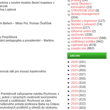
projekty
(24)
ontrola v novém modelu školní inspekce v
seriál Školství v
alczak
koronakrizi
(23)
řina Lojdová
STRATEGIE 2020
(9)
školský management
(204)
školství v regionech
(127)
em Bellem – Milan Pol, Roman Švaříček
školství v zahraničí
(74)
výchova
(227)
výtvarné umění
(2)
vyučování
(339)
a Pospíšilová
výzkum a hodnocení
(598)
ciální pedagogika a poradenství – Martina
vzdělávací politika
(942)
zajímavé tipy
(678)
zaujalo nás
(862)
ARCHIV
►
2026
(
161
)
►
2025
(
294
)
►
2024
(
303
)
nnosti sítě pro inovaci kariérového
►
2023
(
337
)
►
2022
(
350
)
►
2021
(
314
)
►
2020
(
319
)
►
2019
(
311
)
y. Premiérově zařazujeme rubriku Rozhovor, v
►
2018
(
302
)
la, jedné z výrazných osobností současného
►
2017
(
313
)
ýchově a vzdělávání. Rozhovor se nám
►
2016
(
322
)
náškového pobytu profesora Balla na Ústavu
oruhodných postřehů a vhledů do výzkumu,
►
2015
(
303
)