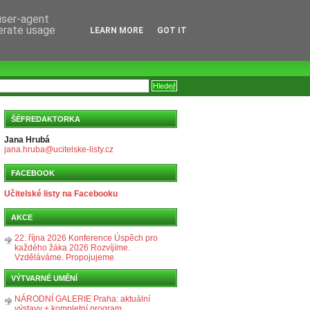
 user-agent
nerate usage
LEARN MORE
GOT IT
ŠÉFREDAKTORKA
Jana Hrubá
jana.hruba@ucitelske-listy.cz
FACEBOOK
Učitelské listy na Facebooku
AKCE
22. října 2026 Konference Úspěch pro
každého žáka 2026 Rozvíjíme.
Vzděláváme. Propojujeme
VÝTVARNÉ UMĚNÍ
NÁRODNÍ GALERIE Praha: aktuální
výstavy + kompletní program