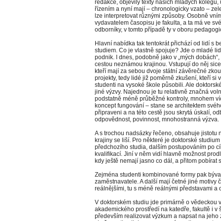
redakce, objevily texty našich mladých koleg
řízením a nyní mají – chronologicky vzato – zele
lze interpretovat různými způsoby. Osobně vní
vydavatelem časopisu je fakulta, a ta má ve s
odborníky, v tomto případě ty v oboru pedagog
Hlavní nabídka tak tentokrát přichází od lidí s
studiem. Co je vlastně spojuje? Jde o mladé lidi,
podnik. I dnes, podobně jako v „mých dobách“,
cestou neznámou krajinou. Vstupují do něj sice 
kteří mají za sebou dvoje státní závěrečné zk
projekty, tedy lidé již poměrně zkušení, kteří si 
studenti na vysoké škole působili. Ale doktorsk
jiné výzvy. Najednou je tu relativně značná vol
podstatně méně průběžné kontroly, mnohem více 
koncept fungování – stane se architektem svého
připraveni a na této cestě jsou skrytá úskalí, od
odpovědnost, povinnost, mnohostranná výzva.
A s trochou nadsázky řečeno, obsahuje jistotu ne
krajiny se liší. Pro některé je doktorské stud
předchozího studia, dalším postupováním po 
kvalifikací. Jiní v něm vidí hlavně možnost prod
kdy ještě nemají jasno co dál, a přitom pobírat 
Zejména studenti kombinované formy pak bývaj
zaměstnavatele. A další mají četné jiné motivy 
reálnějšími, tu s méně reálnými představami a
V doktorském studiu jde primárně o vědeckou 
akademického prostředí na katedře, fakultě i v
především realizovat výzkum a napsat na jeho z