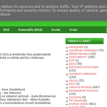
deliver its services and to analyze traffic. Your IP address and
formance and security metrics to ensure quality of service, ge
 abuse.
RSS
Komentáře (RSS)
Archiv
O nás
TÉMATA ČLÁNKŮ
bibliografie
(1)
celoživotní vzdělávání
(75)
dětská literatura
(22)
 2011 je tentokráte číslo polytematické.
DOKUMENTY
(192)
vků si můžete přečíst v Editorialu.
ESF
(1)
glosy
(35)
informační technologie
(215)
inovativní vzdělávání
(154)
názory
(33)
NÚV
(1)
odborná literatura
(647)
 – Irena Smetáčková
pedagogické asociace
 – Ida Viktorová
(114)
upů ve výtvarné výchově – Karla Brücknerová
pozvánky
(4)
žiaci základných škôl – Milan Kubiatko
PR článek
(1)
ckú a komunikativnú úroveň produktívnej
profese učitele
(401)