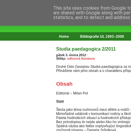
This site uses cookies from Google to 
are shared with Google along with per
statistics, and to detect and address
web o změnách ve vzdělávání
Home
Bibliografie UL 1993–2008
Studia paedagogica 2/2011
pátek 3. února 2012
·
Štítky:
odborná literatura
Druhé číslo časopisu Studia paedagogica za rok
Přinášíme vám jeho obsah a o charakteru příspě
Obsah
Editorial – Milan Pol
Stati
Škola jako téma rozhovorů mezi dětmi a rodiči
Mimořádné události v komunikaci rodiny a školy
Paleta hodnoticích situací a hodnoticích příst
Bez prírodopisu to nejde alebo Ako ho vnímajú 
Spätná väzba ako faktor ovplyvňujúci lingvisti
zručnosti písania – Daniela Sršníková