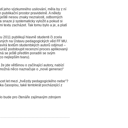
stí jeho výzkumného usilování, měla by z ní
 publikační prostor pravidelně. A někdy
ré ještě nesou znaky nezralosti, odborných
 snaze ji systematicky vyložit a pokud si
i textu zacházet. Tak tomu bylo a je, a platí
 2011 publikují hlavně studenti či zcela
vaných na Ústavu pedagogických věd FF MU.
vírá textům studentských autorů odjinud –
li kuráž podstoupit recenzní proces aplikovaný
žná se ještě předtím poradili se svým
co nejlepším tvaru).
 že jde většinou o začínající autory, nabízí
 možná něco naznačuje o „nové generaci“
vacet let mezi „hvězdy pedagogického nebe“?
lka časopisu, také tentokrát pocházející z
íslo bude pro čtenáře zajímavým zdrojem