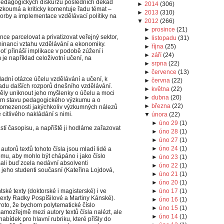
a pedagogických diskurzů posledních dekád
►
2014
(
306
)
, zkoumá a kriticky komentuje řadu témat –
►
2013
(
310
)
tvorby a implementace vzdělávací politiky na
▼
2012
(
266
)
►
prosince
(
21
)
nce parcelovat a privatizovat veřejný sektor,
►
listopadu
(
31
)
ominanci vztahu vzdělávání a ekonomiky.
►
října
(
25
)
ť přináší implikace v podobě zúžení i
►
září
(
24
)
je například celoživotní učení, na
►
srpna
(
22
)
►
července
(
13
)
ákladní otázce účelu vzdělávání a učení, k
►
června
(
22
)
 řadu dalších rozporů dnešního vzdělávání.
►
května
(
22
)
y uniknout jeho myšlenky o účelu a moci
►
dubna
(
20
)
ém stavu pedagogického výzkumu a o
►
března
(
22
)
né omezenosti jakýchkoliv výzkumných nálezů
 citlivého nakládání s nimi.
▼
února
(
22
)
►
úno 29
(
1
)
í časopisu, a napříště ji hodláme zařazovat
►
úno 28
(
1
)
►
úno 27
(
1
)
►
úno 24
(
1
)
utorů textů tohoto čísla jsou mladí lidé a
omu, aby mohlo být chápáno i jako číslo
►
úno 23
(
1
)
sali buď zcela nedávní absolventi
►
úno 22
(
1
)
jeho studenti současní (Kateřina Lojdová,
►
úno 21
(
1
)
►
úno 20
(
1
)
ské texty (doktorské i magisterské) i ve
►
úno 17
(
1
)
 texty Radky Pospíšilové a Martiny Kánské).
►
úno 16
(
1
)
oto, že bychom polytematické číslo
►
úno 15
(
1
)
amozřejmě mezi autory textů čísla nalézt, ale
►
úno 14
(
1
)
nabídek pro hlavní rubriku, které přišly do