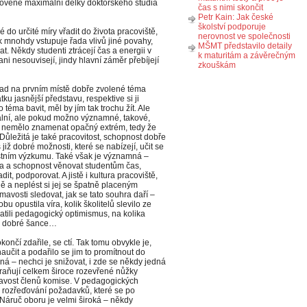
novené maximální délky doktorského studia
čas s nimi skončit
Petr Kain: Jak české
školství podporuje
é do určité míry vřadit do života pracoviště,
nerovnost ve společnosti
k mnohdy vstupuje řada vlivů jiné povahy,
MŠMT představilo detaily
. Někdy studenti ztrácejí čas a energii v
k maturitám a závěrečným
ani nesouvisejí, jindy hlavní záměr přebíjejí
zkouškám
nad na prvním místě dobře zvolené téma
ku jasnější představu, respektive si ji
téma bavit, měl by jím tak trochu žít. Ale
nální, ale pokud možno významné, takové,
em nemělo znamenat opačný extrém, tedy že
Důležitá je také pracovitost, schopnost dobře
již dobré možnosti, které se nabízejí, učit se
stním výzkumu. Také však je významná –
ota a schopnost věnovat studentům čas,
t, podporovat. A jistě i kultura pracoviště,
ě a neplést si jej se špatně placeným
avosti sledovat, jak se tato souhra daří –
u opustila víra, kolik školitelů slevilo ze
tratili pedagogický optimismus, na kolika
du dobré šance…
okončí zdařile, se ctí. Tak tomu obvykle je,
učit a podařilo se jim to promítnout do
rpná – nechci je snižovat, i zde se někdy jedná
chraňují celkem široce rozevřené nůžky
ívavost členů komise. V pedagogických
 rozřeďování požadavků, které se po
Náruč oboru je velmi široká – někdy