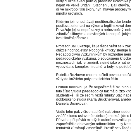
vědy či vzdělávací politiky předního účastník
nejen ve Velké Británii. Stephen J. Ball otevírá
dříve mikropolitiku školy, nyní hlavně procesy 
mnoha úrovních.
Klidným jej nenechávají neoliberalistické tende
posilovat orientaci na výkon a legitimizovat d
Považuje jej za neprůkazný a nebezpečný, nebo
zdánlivě slibných a otevřených konceptů, jakým 
kvalifikační přípravu.
Profesor Ball ukazuje, že je třeba vrátit se k z
otázce hodnot, etiky. Podobně kriticky sleduje
Pedagogickým výzkumníkům by rozhodně neměl
pedagogického výzkumu, o současném kritick
možnostech, jak jej změnit, stejně jako o nut
vypovídat o komplexní realitě, a tedy i o potřebě
Rubriku Rozhovor chceme učinit pevnou součást
vždy do každého polytematického čísla.
Druhou novinkou je, že nejpočetnější skupinou a
toto číslo Studia paedagogica tak má blízko k t
studentské. Tři ze sedmi textů rubriky Stati nap
doktorského studia (Karla Brücknerová), anebo 
Daniela Sršníková).
Vedle toho pak v čísle tradičně nabízíme student
zvlášť k tomu ustavené rubrice (tentokrát jde o
Převaha příspěvků mladých autorů nevznikla pr
zapověděli etablovaným odborníkům – i ty lze s
tentokrát zůstávají v menšině. Prostě se v řadě 