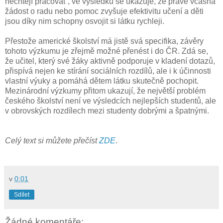
nechtějí pracovat“, ve výsledku se ukazuje, že právě včasná
žádost o radu nebo pomoc zvyšuje efektivitu učení a děti
jsou díky nim schopny osvojit si látku rychleji.
Přestože americké školství má jistě svá specifika, závěry
tohoto výzkumu je zřejmě možné přenést i do ČR. Zdá se,
že učitel, který své žáky aktivně podporuje v kladení dotazů,
přispívá nejen ke stírání sociálních rozdílů, ale i k účinnosti
vlastní výuky a pomáhá dětem látku skutečně pochopit.
Mezinárodní výzkumy přitom ukazují, že největší problém
českého školství není ve výsledcích nejlepších studentů, ale
v obrovských rozdílech mezi studenty dobrými a špatnými.
Celý text si můžete přečíst
ZDE
.
v
0:01
Sdílet
Žádné komentáře: