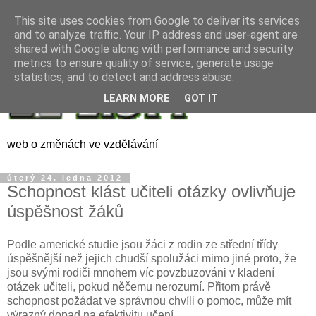
This site uses cookies from Google to deliver its services
and to analyze traffic. Your IP address and user-agent are
shared with Google along with performance and security
metrics to ensure quality of service, generate usage
statistics, and to detect and address abuse.
LEARN MORE
GOT IT
web o změnách ve vzdělávání
úterý 24. ledna 2012
Schopnost klást učiteli otázky ovlivňuje
úspěšnost žáků
Podle americké studie jsou žáci z rodin ze střední třídy
úspěšnější než jejich chudší spolužáci mimo jiné proto, že
jsou svými rodiči mnohem víc povzbuzováni v kladení
otázek učiteli, pokud něčemu nerozumí. Přitom právě
schopnost požádat ve správnou chvíli o pomoc, může mít
výrazný dopad na efektivitu učení.