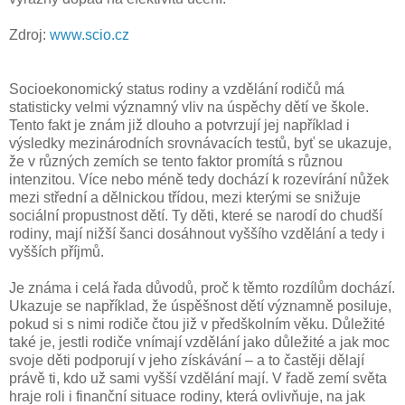
Zdroj:
www.scio.cz
Socioekonomický status rodiny a vzdělání rodičů má
statisticky velmi významný vliv na úspěchy dětí ve škole.
Tento fakt je znám již dlouho a potvrzují jej například i
výsledky mezinárodních srovnávacích testů, byť se ukazuje,
že v různých zemích se tento faktor promítá s různou
intenzitou. Více nebo méně tedy dochází k rozevírání nůžek
mezi střední a dělnickou třídou, mezi kterými se snižuje
sociální propustnost dětí. Ty děti, které se narodí do chudší
rodiny, mají nižší šanci dosáhnout vyššího vzdělání a tedy i
vyšších příjmů.
Je známa i celá řada důvodů, proč k těmto rozdílům dochází.
Ukazuje se například, že úspěšnost dětí významně posiluje,
pokud si s nimi rodiče čtou již v předškolním věku. Důležité
také je, jestli rodiče vnímají vzdělání jako důležité a jak moc
svoje děti podporují v jeho získávání – a to častěji dělají
právě ti, kdo už sami vyšší vzdělání mají. V řadě zemí světa
hraje roli i finanční situace rodiny, která ovlivňuje, na jak