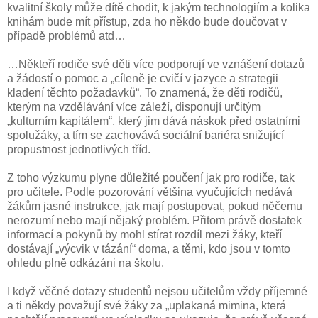
kvalitní školy může dítě chodit, k jakým technologiím a kolika
knihám bude mít přístup, zda ho někdo bude doučovat v
případě problémů atd…
…Někteří rodiče své děti více podporují ve vznášení dotazů
a žádostí o pomoc a „cíleně je cvičí v jazyce a strategii
kladení těchto požadavků“. To znamená, že děti rodičů,
kterým na vzdělávání více záleží, disponují určitým
„kulturním kapitálem“, který jim dává náskok před ostatními
spolužáky, a tím se zachovává sociální bariéra snižující
propustnost jednotlivých tříd.
Z toho výzkumu plyne důležité poučení jak pro rodiče, tak
pro učitele. Podle pozorování většina vyučujících nedává
žákům jasné instrukce, jak mají postupovat, pokud něčemu
nerozumí nebo mají nějaký problém. Přitom právě dostatek
informací a pokynů by mohl stírat rozdíl mezi žáky, kteří
dostávají „výcvik v tázání“ doma, a těmi, kdo jsou v tomto
ohledu plně odkázáni na školu.
I když věčné dotazy studentů nejsou učitelům vždy příjemné
a ti někdy považují své žáky za „uplakaná mimina, která