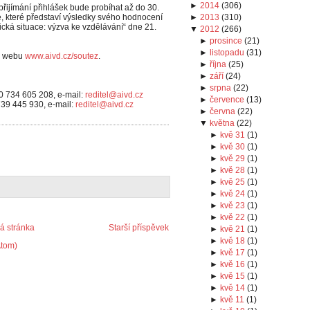
►
2014
(
306
)
řijímání přihlášek bude probíhat až do 30.
 které představí výsledky svého hodnocení
►
2013
(
310
)
ká situace: výzva ke vzdělávání“ dne 21.
▼
2012
(
266
)
►
prosince
(
21
)
►
listopadu
(
31
)
na webu
www.aivd.cz/soutez
.
►
října
(
25
)
►
září
(
24
)
►
srpna
(
22
)
20 734 605 208, e-mail:
reditel@aivd.cz
►
července
(
13
)
 739 445 930, e-mail:
reditel@aivd.cz
►
června
(
22
)
▼
května
(
22
)
►
kvě 31
(
1
)
►
kvě 30
(
1
)
►
kvě 29
(
1
)
►
kvě 28
(
1
)
►
kvě 25
(
1
)
►
kvě 24
(
1
)
►
kvě 23
(
1
)
►
kvě 22
(
1
)
 stránka
Starší příspěvek
►
kvě 21
(
1
)
►
kvě 18
(
1
)
Atom)
►
kvě 17
(
1
)
►
kvě 16
(
1
)
►
kvě 15
(
1
)
►
kvě 14
(
1
)
►
kvě 11
(
1
)