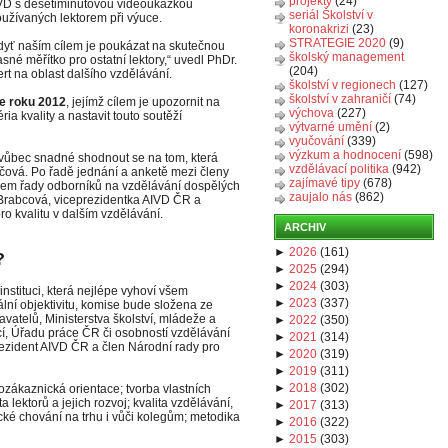
projekty
(24)
VD s desetiminutovou videoukázkou
seriál Školství v
oužívaných lektorem při výuce.
koronakrizi
(23)
STRATEGIE 2020
(9)
vždyť naším cílem je poukázat na skutečnou
školský management
asné měřítko pro ostatní lektory,“ uvedl PhDr.
(204)
t na oblast dalšího vzdělávání.
školství v regionech
(127)
školství v zahraničí
(74)
ce roku 2012
, jejímž cílem je upozornit na
výchova
(227)
éria kvality a nastavit touto soutěží
výtvarné umění
(2)
vyučování
(339)
výzkum a hodnocení
(598)
o vůbec snadné shodnout se na tom, která
vzdělávací politika
(942)
klíčová. Po řadě jednání a anketě mezi členy
zajímavé tipy
(678)
nzem řady odborníků na vzdělávání dospělých
zaujalo nás
(862)
a Brabcová, viceprezidentka AIVD ČR a
 kvalitu v dalším vzdělávání.
ARCHIV
►
2026
(
161
)
?
►
2025
(
294
)
►
2024
(
303
)
nstituci, která nejlépe vyhoví všem
►
2023
(
337
)
lní objektivitu, komise bude složena ze
atelů, Ministerstva školství, mládeže a
►
2022
(
350
)
ěcí, Úřadu práce ČR či osobností vzdělávání
►
2021
(
314
)
rezident AIVD ČR a člen Národní rady pro
►
2020
(
319
)
►
2019
(
311
)
►
2018
(
302
)
rozákaznická orientace; tvorba vlastních
a lektorů a jejich rozvoj; kvalita vzdělávání,
►
2017
(
313
)
tické chování na trhu i vůči kolegům; metodika
►
2016
(
322
)
►
2015
(
303
)