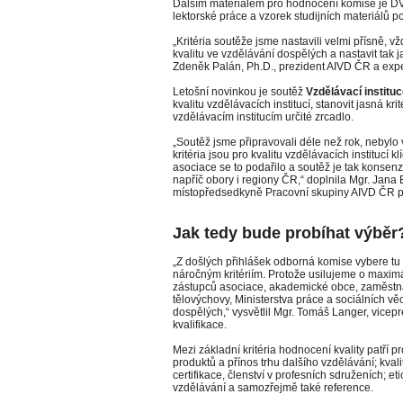
Dalším materiálem pro hodnocení komise je D
lektorské práce a vzorek studijních materiálů p
„Kritéria soutěže jsme nastavili velmi přísně, 
kvalitu ve vzdělávání dospělých a nastavit tak j
Zdeněk Palán, Ph.D., prezident AIVD ČR a exper
Letošní novinkou je soutěž
Vzdělávací institu
kvalitu vzdělávacích institucí, stanovit jasná krit
vzdělávacím institucím určité zrcadlo.
„Soutěž jsme připravovali déle než rok, nebyl
kritéria jsou pro kvalitu vzdělávacích institucí 
asociace se to podařilo a soutěž je tak konse
napříč obory i regiony ČR,“ doplnila Mgr. Jan
místopředsedkyně Pracovní skupiny AIVD ČR pro
Jak tedy bude probíhat výběr
„Z došlých přihlášek odborná komise vybere tu i
náročným kritériím. Protože usilujeme o maximá
zástupců asociace, akademické obce, zaměstnav
tělovýchovy, Ministerstva práce a sociálních v
dospělých,“ vysvětlil Mgr. Tomáš Langer, vicep
kvalifikace.
Mezi základní kritéria hodnocení kvality patří p
produktů a přínos trhu dalšího vzdělávání; kvalit
certifikace, členství v profesních sdruženích; e
vzdělávání a samozřejmě také reference.