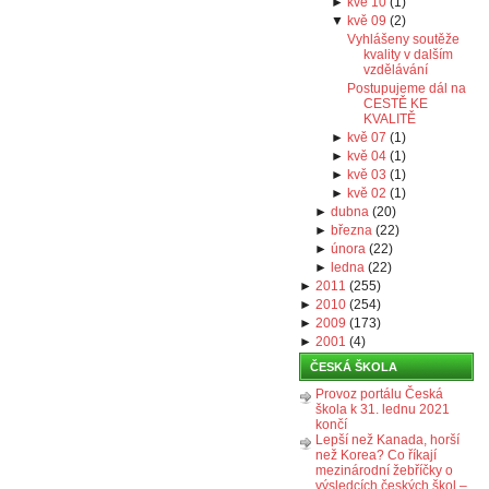
►
kvě 10
(
1
)
▼
kvě 09
(
2
)
Vyhlášeny soutěže
kvality v dalším
vzdělávání
Postupujeme dál na
CESTĚ KE
KVALITĚ
►
kvě 07
(
1
)
►
kvě 04
(
1
)
►
kvě 03
(
1
)
►
kvě 02
(
1
)
►
dubna
(
20
)
►
března
(
22
)
►
února
(
22
)
►
ledna
(
22
)
►
2011
(
255
)
►
2010
(
254
)
►
2009
(
173
)
►
2001
(
4
)
ČESKÁ ŠKOLA
Provoz portálu Česká
škola k 31. lednu 2021
končí
Lepší než Kanada, horší
než Korea? Co říkají
mezinárodní žebříčky o
výsledcích českých škol –