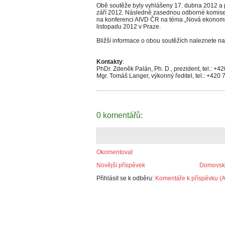
Obě soutěže byly vyhlášeny 17. dubna 2012 a p
září 2012. Následně zasednou odborné komise,
na konferenci AIVD ČR na téma „Nová ekonomic
listopadu 2012 v Praze.
Bližší informace o obou soutěžích naleznete 
Kontakty
:
PhDr. Zdeněk Palán, Ph. D., prezident, tel.: +4
Mgr. Tomáš Langer, výkonný ředitel, tel.: +420
0 komentářů:
Okomentovat
Novější příspěvek
Domovská
Přihlásit se k odběru:
Komentáře k příspěvku (