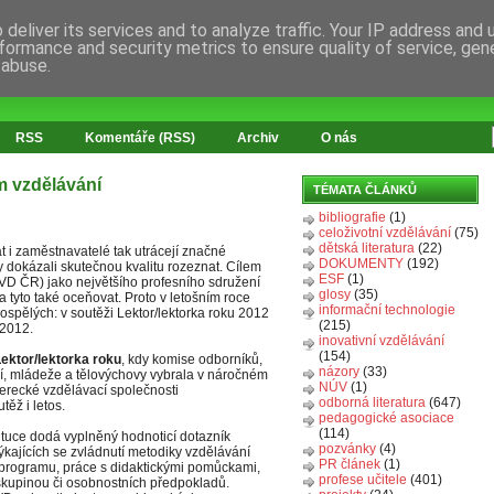
deliver its services and to analyze traffic. Your IP address and
formance and security metrics to ensure quality of service, ge
 abuse.
RSS
Komentáře (RSS)
Archiv
O nás
m vzdělávání
TÉMATA ČLÁNKŮ
bibliografie
(1)
celoživotní vzdělávání
(75)
dětská literatura
(22)
t i zaměstnavatelé tak utrácejí značné
DOKUMENTY
(192)
by dokázali skutečnou kvalitu rozeznat. Cílem
ESF
(1)
IVD ČR) jako největšího profesního sdružení
glosy
(35)
 tyto také oceňovat. Proto v letošním roce
informační technologie
ospělých: v soutěži Lektor/lektorka roku 2012
(215)
 2012.
inovativní vzdělávání
(154)
ektor/lektorka roku
, kdy komise odborníků,
názory
(33)
ví, mládeže a tělovýchovy vybrala v náročném
NÚV
(1)
berecké vzdělávací společnosti
odborná literatura
(647)
ěž i letos.
pedagogické asociace
(114)
stituce dodá vyplněný hodnoticí dotazník
pozvánky
(4)
 týkajících se zvládnutí metodiky vzdělávání
PR článek
(1)
 programu, práce s didaktickými pomůckami,
profese učitele
(401)
skupinou či osobnostních předpokladů.