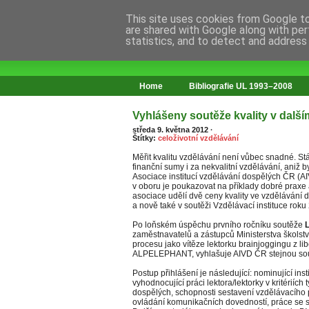
This site uses cookies from Google to 
are shared with Google along with per
statistics, and to detect and address
web o změnách ve vzdělávání
Home
Bibliografie UL 1993–2008
Vyhlášeny soutěže kvality v další
středa 9. května 2012
·
Štítky:
celoživotní vzdělávání
Měřit kvalitu vzdělávání není vůbec snadné. Stá
finanční sumy i za nekvalitní vzdělávání, aniž 
Asociace institucí vzdělávání dospělých ČR (A
v oboru je poukazovat na příklady dobré praxe a
asociace udělí dvě ceny kvality ve vzdělávání d
a nově také v soutěži Vzdělávací instituce roku
Po loňském úspěchu prvního ročníku soutěže
L
zaměstnavatelů a zástupců Ministerstva školst
procesu jako vítěze lektorku brainjoggingu z li
ALPELEPHANT, vyhlašuje AIVD ČR stejnou sout
Postup přihlášení je následující: nominující in
vyhodnocující práci lektora/lektorky v kritériích
dospělých, schopnosti sestavení vzdělávacího
ovládání komunikačních dovedností, práce se 