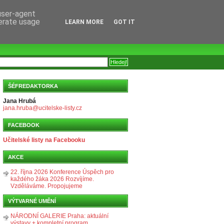
 user-agent
nerate usage
LEARN MORE
GOT IT
ŠÉFREDAKTORKA
Jana Hrubá
jana.hruba@ucitelske-listy.cz
FACEBOOK
Učitelské listy na Facebooku
AKCE
22. října 2026 Konference Úspěch pro
každého žáka 2026 Rozvíjíme.
Vzděláváme. Propojujeme
VÝTVARNÉ UMĚNÍ
NÁRODNÍ GALERIE Praha: aktuální
výstavy + kompletní program