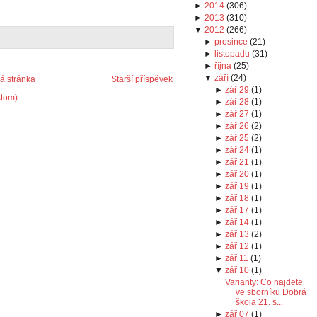
►
2014
(
306
)
►
2013
(
310
)
▼
2012
(
266
)
►
prosince
(
21
)
►
listopadu
(
31
)
►
října
(
25
)
▼
září
(
24
)
 stránka
Starší příspěvek
►
zář 29
(
1
)
Atom)
►
zář 28
(
1
)
►
zář 27
(
1
)
►
zář 26
(
2
)
►
zář 25
(
2
)
►
zář 24
(
1
)
►
zář 21
(
1
)
►
zář 20
(
1
)
►
zář 19
(
1
)
►
zář 18
(
1
)
►
zář 17
(
1
)
►
zář 14
(
1
)
►
zář 13
(
2
)
►
zář 12
(
1
)
►
zář 11
(
1
)
▼
zář 10
(
1
)
Varianty: Co najdete
ve sborníku Dobrá
škola 21. s...
►
zář 07
(
1
)