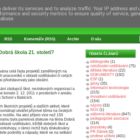
deliver its services and to analyze traffic. Your IP address and
formance and security metrics to ensure quality of service, ge
 abuse.
RSS
Komentáře (RSS)
Archiv
O nás
obrá škola 21. století?
TÉMATA ČLÁNKŮ
bibliografie
(1)
celoživotní vzdělávání
(75)
dětská literatura
(22)
zována celá řada projektů zaměřených na
DOKUMENTY
(192)
h pracovníků v oblasti vzdělávání či celých
ESF
(1)
 si představovaly jako ideální.
glosy
(35)
informační technologie
ání zástupců škol, neziskových organizací a
(215)
se konalo 2. 12. 2011 v prostorách v areálu
inovativní vzdělávání
 School v Babicích.
(154)
názory
(33)
 školních projektů a dalších aktivit, které
NÚV
(1)
 pomáhají utvářet příznivé klima na českých
odborná literatura
(647)
 rozdílu. Na akci přijelo více než 150
pedagogické asociace
rogramu byla panelová diskuse na téma Dobrá
(114)
oblasti vzdělávání, tržiště dobrých škol a
pozvánky
(4)
workshopy, v rámci nichž byly diskutovány
PR článek
(1)
jdete podněty a nápady, které se na setkání
profese učitele
(401)