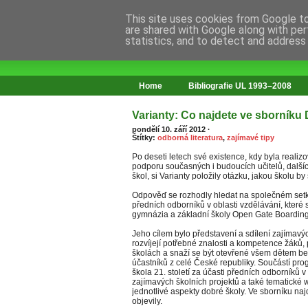
This site uses cookies from Google to 
are shared with Google along with per
statistics, and to detect and address
web o změnách ve vzdělávání
Home
Bibliografie UL 1993–2008
Varianty: Co najdete ve sborníku D
pondělí 10. září 2012
·
Štítky:
odborná literatura
,
zajímavé tipy
Po deseti letech své existence, kdy byla reali
podporu současných i budoucích učitelů, dalšíc
škol, si Varianty položily otázku, jakou školu by
Odpověď se rozhodly hledat na společném setk
předních odborníků v oblasti vzdělávání, které 
gymnázia a základní školy Open Gate Boarding
Jeho cílem bylo představení a sdílení zajímavých
rozvíjejí potřebné znalosti a kompetence žáků,
školách a snaží se být otevřené všem dětem bez
účastníků z celé České republiky. Součástí p
škola 21. století za účasti předních odborníků v 
zajímavých školních projektů a také tematické 
jednotlivé aspekty dobré školy. Ve sborníku na
objevily.