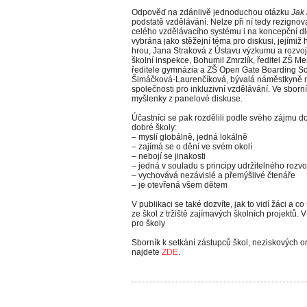
Odpověď na zdánlivě jednoduchou otázku
Jak
podstatě vzdělávání. Nelze při ní tedy rezignovat
celého vzdělávacího systému i na koncepční dlo
vybrána jako stěžejní téma pro diskusi, jejímiž h
hrou, Jana Straková z Ústavu výzkumu a rozvo
školní inspekce, Bohumil Zmrzlík, ředitel ZŠ M
ředitele gymnázia a ZŠ Open Gate Boarding Sch
Šimáčková-Laurenčíková, bývalá náměstkyně mi
společnosti pro inkluzivní vzdělávání. Ve sborn
myšlenky z panelové diskuse.
Účastníci se pak rozdělili podle svého zájmu do
dobré školy:
– myslí globálně, jedná lokálně
– zajímá se o dění ve svém okolí
– nebojí se jinakosti
– jedná v souladu s principy udržitelného rozvo
– vychovává nezávislé a přemýšlivé čtenáře
– je otevřená všem dětem
V publikaci se také dozvíte, jak to vidí žáci a c
ze škol z tržiště zajímavých školních projektů.
pro školy
Sborník k setkání zástupců škol, neziskových o
najdete
ZDE
.