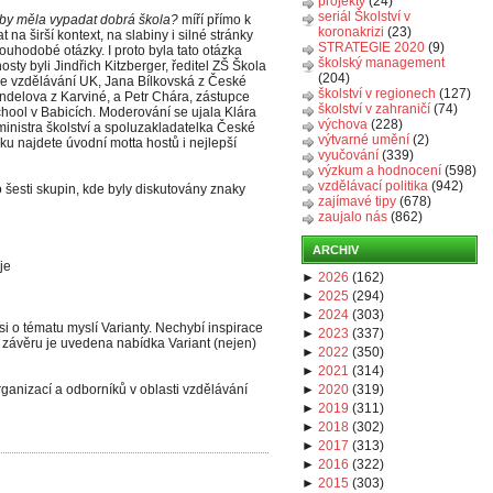
projekty
(24)
seriál Školství v
 by měla vypadat dobrá škola?
míří přímo k
koronakrizi
(23)
 na širší kontext, na slabiny i silné stránky
STRATEGIE 2020
(9)
uhodobé otázky. I proto byla tato otázka
školský management
osty byli Jindřich Kitzberger, ředitel ZŠ Škola
(204)
je vzdělávání UK, Jana Bílkovská z České
školství v regionech
(127)
endelova z Karviné, a Petr Chára, zástupce
školství v zahraničí
(74)
ool v Babicích. Moderování se ujala Klára
výchova
(228)
nistra školství a spoluzakladatelka České
výtvarné umění
(2)
íku najdete úvodní motta hostů i nejlepší
vyučování
(339)
výzkum a hodnocení
(598)
vzdělávací politika
(942)
 šesti skupin, kde byly diskutovány znaky
zajímavé tipy
(678)
zaujalo nás
(862)
ARCHIV
je
►
2026
(
162
)
►
2025
(
294
)
►
2024
(
303
)
o si o tématu myslí Varianty. Nechybí inspirace
►
2023
(
337
)
 V závěru je uvedena nabídka Variant (nejen)
►
2022
(
350
)
►
2021
(
314
)
rganizací a odborníků v oblasti vzdělávání
►
2020
(
319
)
►
2019
(
311
)
►
2018
(
302
)
►
2017
(
313
)
►
2016
(
322
)
►
2015
(
303
)