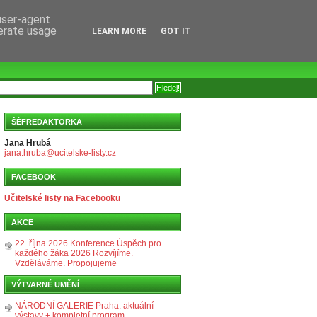
 user-agent
nerate usage
LEARN MORE
GOT IT
ŠÉFREDAKTORKA
Jana Hrubá
jana.hruba@ucitelske-listy.cz
FACEBOOK
Učitelské listy na Facebooku
AKCE
22. října 2026 Konference Úspěch pro
každého žáka 2026 Rozvíjíme.
Vzděláváme. Propojujeme
VÝTVARNÉ UMĚNÍ
NÁRODNÍ GALERIE Praha: aktuální
výstavy + kompletní program