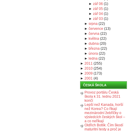
►
zář 06
(
1
)
►
zář 05
(
1
)
►
zář 04
(
1
)
►
zář 03
(
1
)
►
srpna
(
22
)
►
července
(
13
)
►
června
(
22
)
►
května
(
22
)
►
dubna
(
20
)
►
března
(
22
)
►
února
(
22
)
►
ledna
(
22
)
►
2011
(
255
)
►
2010
(
254
)
►
2009
(
173
)
►
2001
(
4
)
ČESKÁ ŠKOLA
Provoz portálu Česká
škola k 31. lednu 2021
končí
Lepší než Kanada, horší
než Korea? Co říkají
mezinárodní žebříčky o
výsledcích českých škol –
a co neříkají
Oldřich Botlík: Čím škodí
maturitní testy a proč je