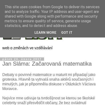
This site uses cookies from Google to deliver its services
and to analyze traffic. Your IP address and user-agent are
shared with Google along with performance and security
metrics to ensure quality of service, generate usage
statistics, and to detect and address abuse.
LEARN MORE
GOT IT
web o změnách ve vzdělávání
pátek 24. února 2017
Jan Sláma: Začarovaná matematika
Debaty o povinné matematice u maturit mi připadají jako
groteska. Hlavně ta vytrvalá snaha aktérů současných i
minulých, jak je připomněla diskuse v Otázkách Václava
Moravce.
Nejvíce mne udivuje ta tvrdošíjnost se kterou se školské
celebrity snaží přesvědčit občany, že bez ovládnutí