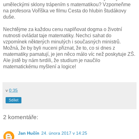
uměleckými sklony trápením s matematikou? Vzpomeňme
na profesora Voříška ve filmu Cesta do hlubin študákovy
duše.
Nechtějme za každou cenu naplňovat dogma o životní
nutnosti ovládat taje matematiky. Nechci sahat do
vzpomínek některých minulých i současných ministrů.
Možná, že by byli nuceni přiznat, že to, co si dnes z
matematiky pamatují, je jen něco málo víc než poskytuje ZŠ.
Ale jistě by nám tvrdili, že studium je naučilo
matematickému myšlení a logice!
v
0:35
Sdílet
2 komentáře:
Jan Hučín
24. února 2017 v 14:25