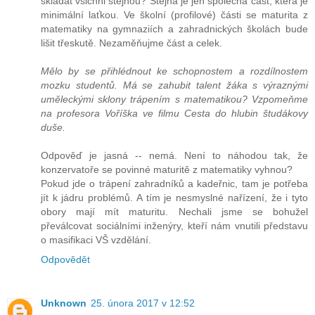
skládat všichni stejnou? Stejná je jen společná část, která je
minimální laťkou. Ve školní (profilové) části se maturita z
matematiky na gymnaziích a zahradnických školách bude
lišit třeskutě. Nezaměňujme část a celek.
Mělo by se přihlédnout ke schopnostem a rozdílnostem
mozku studentů. Má se zahubit talent žáka s výraznými
uměleckými sklony trápením s matematikou? Vzpomeňme
na profesora Voříška ve filmu Cesta do hlubin študákovy
duše.
Odpověď je jasná -- nemá. Není to náhodou tak, že
konzervatoře se povinné maturitě z matematiky vyhnou?
Pokud jde o trápení zahradníků a kadeřnic, tam je potřeba
jít k jádru problémů. A tím je nesmyslné nařízení, že i tyto
obory mají mít maturitu. Nechali jsme se bohužel
převálcovat sociálními inženýry, kteří nám vnutili představu
o masifikaci VŠ vzdělání.
Odpovědět
Unknown
25. února 2017 v 12:52