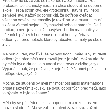
Představme si, že žák se nakonec na ZŠ matematikou
prokouše. Je technicky nadán a chce studovat na odborné
škole. Třeba strojnictví, elektrotechniku, stavitelství nebo
zemědělství. Každý odborník cítí, že potřeba ovládat
všechna odvětví matematiky je rozdílná. Ale maturitu musí
skládat všichni stejnou. Gymnazisti nebo zahradníci. Další
protiargument je v tom, že navýšení hodin matematiky v
učebních plánech bude muset ubrat hodiny třeba v
odborných předmětech, které by absolventa měly po škole
živit.
Má pravdu ten, kdo říká, že by bylo trochu málo, aby studenti
odborných předmětů maturovali jen z jazyků. Možná ale, že
by měla být diskuse i o nutnosti maturovat z cizího jazyku.
Vypadá to pak, že pro život je nejdůležitější umět počítat a to
nejlépe cizojazyčně.
Možná, že studenti by měli mít možnost místo matematiky si
přidat k jazykům zkoušku ze dvou odborných předmětů, jako
to bývalo. A bylo to špatné?
Mělo by se přihlédnout ke schopnostem a rozdílnostem
mozku studentů. Má se zahubit talent žáka s výraznými