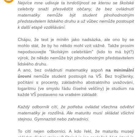
Nejvíce mne udivuje ta tvrdošíjnost se kterou se školské
celebrity snaží přesvědčit občany, že bez ovládnutí
matematiky nemůže být student plnohodnotným
představitelem lidského druhu a už vůbec nemůže postoupit
k další etapě vzdělávání.
Chápu, že text je míněn jako nadsázka, ale ono by se
mohlo stát, že by ho někdo mohl vzít vážně. Takže prosím
nepodsouvejte "školským celebritám" (kdo to má být?)
výrok, že někdo nemůže být plnohodnotným představitelem
lidského druhu.
A ano, bez ovládnutí matematiky aspoň
na minimální
úrovni
nemůže student postoupit na VŠ. Bez trojčlenky,
počítání s procenty, základního abstraktního uvažování,
logaritmu (ve smyslu řádu číselné veličiny) je studium na
každé VŠ postaveno na vratkém základě.
Každý odborník cítí, že potřeba ovládat všechna odvětví
matematiky je rozdílná. Ale maturitu musí skládat všichni
stejnou. Gymnazisti nebo zahradníci.
To cítí nejen odborníci. A kdo řekl, že maturitu musejí