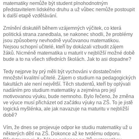
matematiky nemůže být student plnohodnotným
představitelem lidského druhu a už vůbec nemůže postoupit
k další etapě vzdělávání.
Zmínění diskutéři během vzájemných výčitek, co která
politická strana zanedbala, se nakonec shodli, že problémy
jsou způsobeny nevhodně vyučovanou matematikou.
Nejsou schopní učitelé, kteří by dokázali vzbudit zájem
žáků. Nicméně matematika u maturit v nejbližší možné době
bude a to na všech středních školách. Jak to asi dopadne?
Tedy nejprve by prý měli být vychováni v dostatečném
množství kvalitní učitelé. Zájem o studium na pedagogických
fakultách ale není největší. Těch studentů, kteří by oplývali
nadáním pro studium matematiky a zejména pro její
motivovanou výuku, bude nemnoho. Bylo řečeno, že změna
ve výuce musí přicházet od začátku výuky na ZŠ. To je jistě
logická myšlénka, ale jak navazuje na maturitu v nejbližší
době?
Vím, že dnes se projevuje odpor ke studiu matematiky už u
některých dětí na ZŠ. Dokonce až ke tvrdému odporu.