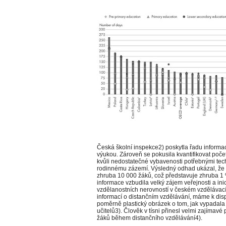
Česká školní inspekce2) poskytla řadu informací
výukou. Zároveň se pokusila kvantifikovat počet
kvůli nedostatečné vybavenosti potřebnými t
rodinnému zázemí. Výsledný odhad ukázal, že
zhruba 10 000 žáků, což představuje zhruba 1 %
informace vzbudila velký zájem veřejnosti a in
vzdělanostních nerovností v českém vzdělávac
informací o distančním vzdělávání, máme k disp
poměrně plastický obrázek o tom, jak vypadala 
učitelů3). Člověk v tísni přinesl velmi zajímav
žáků během distančního vzdělávání4).