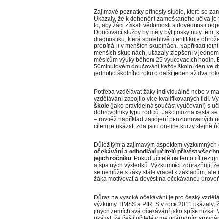
Zajímavé poznatky přinesly studie, které se z
Ukázaly, že k dohonění zameškaného učiva je t
to, aby žáci získali vědomosti a dovednosti odp
Doučovací služby by měly být poskytnuty těm, kt
diagnostiku, která spolehlivě identifikuje ohro
probíhá-li v menších skupinách. Například letní 
menších skupinách, ukázaly zlepšení v jednom
měsícům výuky během 25 vyučovacích hodin. Bo
50minutovém doučování každý školní den ve d
jednoho školního roku o další jeden až dva roky
Potřeba vzdělávat žáky individuálně nebo v ma
vzdělávání zapojilo více kvalifikovaných lidí. 
škole
(jako pravidelná součást vyučování) s uči
dobrovolníky typu rodičů. Jako možná cesta se 
– rovněž například zapojení penzionovaných uči
cílem je ukázat, zda jsou on-line kurzy stejně 
Důležitým a zajímavým aspektem výzkumných 
očekávání a odhodlání učitelů přivést všech
jejich ročníku
. Pokud učitelé na tento cíl rezi
a špatných výsledků. Výzkumníci zdůrazňují, že 
se nemůže s žáky stále vracet k základům, ale m
žáka motivovat a dovést na očekávanou úroveň
Důraz na vysoká očekávání je pro český vzdělá
výzkumy TIMSS a PIRLS v roce 2011 ukázaly, že č
jiných zemích svá očekávání jako spíše nízká.
ukázal, že čeští učitelé v mezinárodním srovná