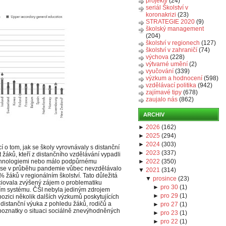
projekty
(24)
seriál Školství v
koronakrizi
(23)
STRATEGIE 2020
(9)
školský management
(204)
školství v regionech
(127)
školství v zahraničí
(74)
výchova
(228)
výtvarné umění
(2)
vyučování
(339)
výzkum a hodnocení
(598)
vzdělávací politika
(942)
zajímavé tipy
(678)
zaujalo nás
(862)
ARCHIV
►
2026
(
162
)
►
2025
(
294
)
►
2024
(
303
)
 o tom, jak se školy vyrovnávaly s distanční
►
2023
(
337
)
 žáků, kteří z distančního vzdělávání vypadli
echnologiemi nebo málo podpůrnému
►
2022
(
350
)
 se v průběhu pandemie vůbec nevzdělávalo
▼
2021
(
314
)
 žáků v regionálním školství. Tato důležitá
▼
prosince
(
23
)
iciovala zvýšený zájem o problematiku
►
pro 30
(
1
)
ím systému. ČŠI nebyla jediným zdrojem
►
pro 29
(
1
)
ozici několik dalších výzkumů poskytujících
distanční výuka z pohledu žáků, rodičů a
►
pro 27
(
1
)
é poznatky o situaci sociálně znevýhodněných
►
pro 23
(
1
)
►
pro 22
(
1
)