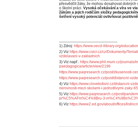
přesvědčit žáky, že mohou dosahovat dobrých vý
o školní práci.
Vysoká očekávání a víra ve vla
žákům a jejich rodičům složky pedagogické
šetření vysoký potenciál ovlivňovat pozitivn
___________________________
1) Zdroj:
https://www.oecd-ilibrary.org/educati
2) Viz
https://www.csicr.cz/cz/Dokumenty/Temat
vzdelavani-v-zakladnich
3) Viz např.:
https://www.phil.muni.cz/journals/i
paedagogica/article/view/2196
https://www.paqresearch.cz/post/zkusenosti-ce
https://www.paqresearch.cz/post/distancni-vz
4) Viz
https://www.clovekvtisni.cz/distancni-v
nerovnosti-mezi-skolami-i-jednotlivymi-zaky-6
5) Viz
https://www.paqresearch.cz/post/p
pr%C5%AFm%C4%9Bru-3-m%C4%9Bs%C3
6) Viz
https://www2.ed.gov/about/offices/list/o