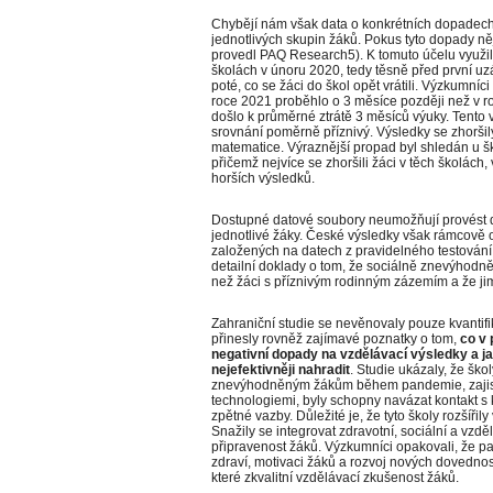
Chybějí nám však data o konkrétních dopadec
jednotlivých skupin žáků. Pokus tyto dopady n
provedl PAQ Research5). K tomuto účelu využil 
školách v únoru 2020, tedy těsně před první uz
poté, co se žáci do škol opět vrátili. Výzkumníc
roce 2021 proběhlo o 3 měsíce později než v ro
došlo k průměrné ztrátě 3 měsíců výuky. Tento
srovnání poměrně příznivý. Výsledky se zhoršily
matematice. Výraznější propad byl shledán u 
přičemž nejvíce se zhoršili žáci v těch školách,
horších výsledků.
Dostupné datové soubory neumožňují provést de
jednotlivé žáky. České výsledky však rámcově 
založených na datech z pravidelného testování 
detailní doklady o tom, že sociálně znevýhodně
než žáci s příznivým rodinným zázemím a že jim
Zahraniční studie se nevěnovaly pouze kvantifi
přinesly rovněž zajímavé poznatky o tom,
co v
negativní dopady na vzdělávací výsledky a ja
nejefektivněji nahradit
. Studie ukázaly, že ško
znevýhodněným žákům během pandemie, zajistily
technologiemi, byly schopny navázat kontakt s 
zpětné vazby. Důležité je, že tyto školy rozšíři
Snažily se integrovat zdravotní, sociální a vzdě
připravenost žáků. Výzkumníci opakovali, že p
zdraví, motivaci žáků a rozvoj nových dovednos
které zkvalitní vzdělávací zkušenost žáků.