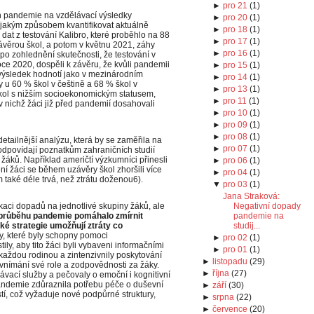
►
pro 21
(
1
)
h pandemie na vzdělávací výsledky
►
pro 20
(
1
)
ějakým způsobem kvantifikovat aktuálně
►
pro 18
(
1
)
dat z testování Kalibro, které proběhlo na 88
►
pro 17
(
1
)
ávěrou škol, a potom v květnu 2021, záhy
►
pro 16
(
1
)
i po zohlednění skutečnosti, že testování v
ce 2020, dospěli k závěru, že kvůli pandemii
►
pro 15
(
1
)
 výsledek hodnotí jako v mezinárodním
►
pro 14
(
1
)
 u 60 % škol v češtině a 68 % škol v
►
pro 13
(
1
)
škol s nižším socioekonomickým statusem,
►
pro 11
(
1
)
 v nichž žáci již před pandemií dosahovali
►
pro 10
(
1
)
►
pro 09
(
1
)
►
pro 08
(
1
)
tailnější analýzu, která by se zaměřila na
►
pro 07
(
1
)
odpovídají poznatkům zahraničních studií
žáků. Například američtí výzkumníci přinesli
►
pro 06
(
1
)
ní žáci se během uzávěry škol zhoršili více
►
pro 04
(
1
)
 také déle trvá, než ztrátu doženou6).
▼
pro 03
(
1
)
Jana Straková:
kaci dopadů na jednotlivé skupiny žáků, ale
Negativní dopady
 průběhu pandemie pomáhalo zmírnit
pandemie na
ké strategie umožňují ztráty co
studij...
ly, které byly schopny pomoci
►
pro 02
(
1
)
, aby tito žáci byli vybaveni informačními
►
pro 01
(
1
)
každou rodinou a zintenzivnily poskytování
►
listopadu
(
29
)
ly vnímání své role a zodpovědnosti za žáky.
►
října
(
27
)
lávací služby a pečovaly o emoční i kognitivní
andemie zdůraznila potřebu péče o duševní
►
září
(
30
)
tí, což vyžaduje nové podpůrné struktury,
►
srpna
(
22
)
►
července
(
20
)