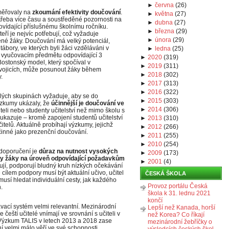
►
června
(
26
)
aměřovaly na
zkoumání efektivity doučování
.
►
května
(
27
)
řeba více času a soustředěné pozornosti na
►
dubna
(
27
)
ovídající příslušnému školnímu ročníku.
►
března
(
29
)
eří je nejvíc potřebují, což vyžaduje
►
února
(
29
)
žené žáky. Doučování má velký potenciál,
tábory, ve kterých byli žáci vzděláváni v
►
ledna
(
25
)
 vyučovacím předmětu odpovídající 3
►
2020
(
319
)
stonský model, který spočíval v
►
2019
(
311
)
vojicích, může posunout žáky během
►
2018
(
302
)
.
►
2017
(
313
)
►
2016
(
322
)
lých skupinách vyžaduje, aby se do
►
2015
(
303
)
Výzkumy ukázaly, že
účinnější je doučování ve
►
2014
(
306
)
teli nebo studenty učitelství než mimo školu s
ukazuje – kromě zapojení studentů učitelství
►
2013
(
310
)
telů. Aktuálně probíhají výzkumy, jejichž
►
2012
(
266
)
účinné jako prezenční doučování.
►
2011
(
255
)
►
2010
(
254
)
doporučení je
důraz na nutnost vysokých
►
2009
(
173
)
ny žáky na úroveň odpovídající požadavkům
►
2001
(
4
)
gnují, podporují bludný kruh nízkých očekávání
cílem podpory musí být aktuální učivo, učitel
ČESKÁ ŠKOLA
usí hledat individuální cesty, jak každého
Provoz portálu Česká
.
škola k 31. lednu 2021
končí
vací systém velmi relevantní. Mezinárodní
Lepší než Kanada, horší
eští učitelé vnímají ve srovnání s učiteli v
než Korea? Co říkají
 Výzkum TALIS v letech 2013 a 2018 zase
mezinárodní žebříčky o
ní velmi málo věří ve své schopnosti