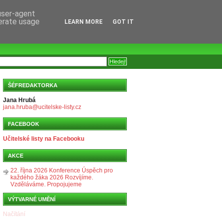
 user-agent
nerate usage
LEARN MORE
GOT IT
ŠÉFREDAKTORKA
Jana Hrubá
jana.hruba@ucitelske-listy.cz
FACEBOOK
Učitelské listy na Facebooku
AKCE
22. října 2026 Konference Úspěch pro
každého žáka 2026 Rozvíjíme.
Vzděláváme. Propojujeme
VÝTVARNÉ UMĚNÍ
Načítání