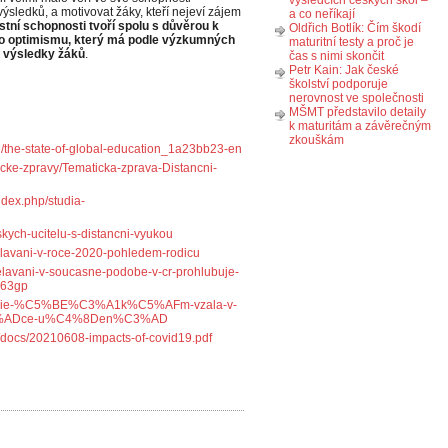
výsledcích českých škol –
sledků, a motivovat žáky, kteří nejeví zájem
a co neříkají
stní schopnosti tvoří spolu s důvěrou k
Oldřich Botlík: Čím škodí
ho optimismu, který má podle výzkumných
maturitní testy a proč je
ě výsledky žáků
.
čas s nimi skončit
Petr Kain: Jak české
školství podporuje
nerovnost ve společnosti
MŠMT představilo detaily
k maturitám a závěrečným
zkouškám
on/the-state-of-global-education_1a23bb23-en
icke-zpravy/Tematicka-zprava-Distancni-
ndex.php/studia-
skych-ucitelu-s-distancni-vyukou
delavani-v-roce-2020-pohledem-rodicu
zdelavani-v-soucasne-podobe-v-cr-prohlubuje-
563gp
andemie-%C5%BE%C3%A1k%C5%AFm-vzala-v-
%ADce-u%C4%8Den%C3%AD
cr/docs/20210608-impacts-of-covid19.pdf