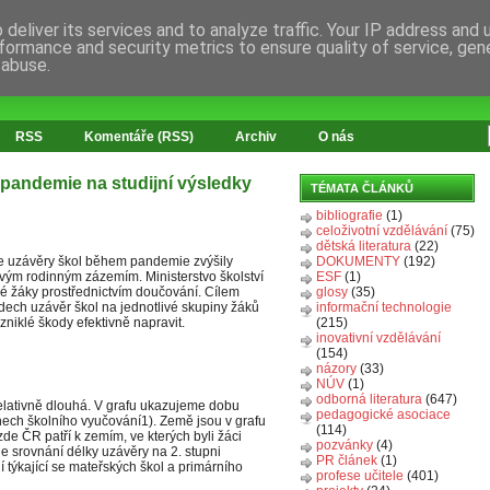
deliver its services and to analyze traffic. Your IP address and
formance and security metrics to ensure quality of service, ge
 abuse.
RSS
Komentáře (RSS)
Archiv
O nás
pandemie na studijní výsledky
TÉMATA ČLÁNKŮ
bibliografie
(1)
celoživotní vzdělávání
(75)
dětská literatura
(22)
že uzávěry škol během pandemie zvýšily
DOKUMENTY
(192)
ivým rodinným zázemím. Ministerstvo školství
ESF
(1)
é žáky prostřednictvím doučování. Cílem
glosy
(35)
padech uzávěr škol na jednotlivé skupiny žáků
informační technologie
zniklé škody efektivně napravit.
(215)
inovativní vzdělávání
(154)
názory
(33)
NÚV
(1)
odborná literatura
(647)
lativně dlouhá. V grafu ukazujeme dobu
pedagogické asociace
ech školního vyučování1). Země jsou v grafu
(114)
de ČR patří k zemím, ve kterých byli žáci
pozvánky
(4)
e srovnání délky uzávěry na 2. stupni
PR článek
(1)
í týkající se mateřských škol a primárního
profese učitele
(401)