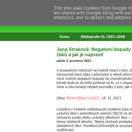
This site uses cookies from Google to 
are shared with Google along with per
statistics, and to detect and address
web o změnách ve vzdělávání
Home
Bibliografie UL 1993–2008
Jana Straková: Negativní dopady 
žáků a jak je napravit
pátek 3. prosince 2021
·
V posledních měsících se hodně mluví o tom, 
nerovnosti mezi žáky s příznivým a méně přízn
chce zmírnit negativní dopady na znevýhodněn
tohoto textu je se blíže podívat na to, co o do
víme a zda existují nějaké poznatky o tom, jak v
Zdroj
:
Řízení školy 11/2021
, 16. 11. 2021
Uzávěra v českém vzdělávacím systému byla re
uzávěry škol v jednotlivých zemích OECD ve dn
seřazeny podle délky uzávěry středních škol – z
doma relativně dlouho. Stejný obrázek poskytuj
základních škol. Poněkud příznivější je srovnán
vzdělávání.