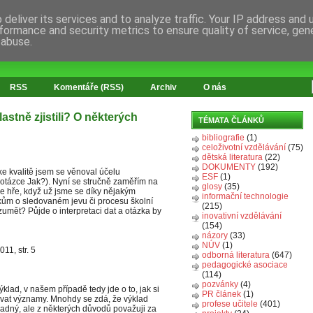
deliver its services and to analyze traffic. Your IP address and
formance and security metrics to ensure quality of service, ge
 abuse.
RSS
Komentáře (RSS)
Archiv
O nás
lastně zjistili? O některých
TÉMATA ČLÁNKŮ
bibliografie
(1)
celoživotní vzdělávání
(75)
dětská literatura
(22)
DOKUMENTY
(192)
ke kvalitě jsem se věnoval účelu
ESF
(1)
otázce Jak?). Nyní se stručně zaměřím na
glosy
(35)
ve hře, když už jsme se díky nějakým
informační technologie
kům o sledovaném jevu či procesu školní
(215)
umět? Půjde o interpretaci dat a otázka by
inovativní vzdělávání
(154)
názory
(33)
NÚV
(1)
011, str. 5
odborná literatura
(647)
pedagogické asociace
(114)
pozvánky
(4)
klad, v našem případě tedy jde o to, jak si
PR článek
(1)
dávat významy. Mnohdy se zdá, že výklad
profese učitele
(401)
snadný, ale z některých důvodů považuji za