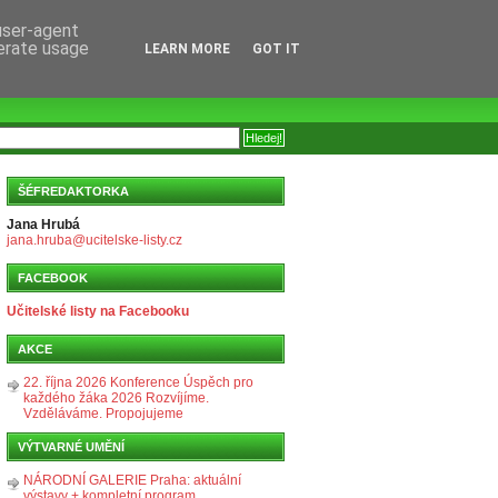
 user-agent
nerate usage
LEARN MORE
GOT IT
ŠÉFREDAKTORKA
Jana Hrubá
jana.hruba@ucitelske-listy.cz
FACEBOOK
Učitelské listy na Facebooku
AKCE
22. října 2026 Konference Úspěch pro
každého žáka 2026 Rozvíjíme.
Vzděláváme. Propojujeme
VÝTVARNÉ UMĚNÍ
NÁRODNÍ GALERIE Praha: aktuální
výstavy + kompletní program