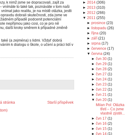
zy, k nimž jsme se dopracovali, zajít za
►
2014
(
306
)
ch – vnímáte to také tak, poznáváte v tom naši
►
2013
(
310
)
ímat jako realitu, je na místě otázka, jestli
►
2012
(
266
)
e opravdu dobrali skutečnosti, zda jsme ve
▼
2011
(
255
)
v žádném případě podcenit potenciální
►
prosince
(
23
)
le nepřijmou jako cosi, co je pro ně
emu, další kroky směrem k případné změně
►
listopadu
(
26
)
►
října
(
20
)
►
září
(
21
)
e také (a zejména) s lidmi. Vždyť dobrá
►
srpna
(
17
)
áním k dialogu o škole, o učení a práci lidí v
►
července
(
17
)
▼
června
(
24
)
►
čvn 30
(
1
)
►
čvn 29
(
1
)
►
čvn 28
(
2
)
►
čvn 27
(
1
)
►
čvn 24
(
1
)
►
čvn 23
(
1
)
►
čvn 22
(
1
)
►
čvn 21
(
1
)
▼
čvn 20
(
1
)
 stránka
Starší příspěvek
Milan Pol: Otázka
třetí – Co jsme
Atom)
vlastně zjistili...
►
čvn 17
(
1
)
►
čvn 16
(
2
)
►
čvn 15
(
1
)
►
čvn 14
(
1
)