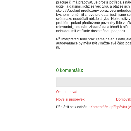
pracuje či má pracovat. Je prostě potřeba s nále
učiteli a dalšími, jichž se věc týká, a ptát se ji
školu? A pokud předložený obraz věcí nebudou vn
bychom neměli jít znovu pro data, jestli jsme s
své snaze neudělali někde chybu. Nelze totiž 
problém: pokud předložené poznatky lidé ve ško
relevantní, jsou nám získaná data téměř k nič
nebudou mít ve škole dostatečnou podporu.
Při interpretaci tedy pracujeme nejen s daty, al
autoevaluace by měla být v každé své části pozv
ní.
0 komentářů:
Okomentovat
Novější příspěvek
Domovská
Přihlásit se k odběru:
Komentáře k příspěvku (