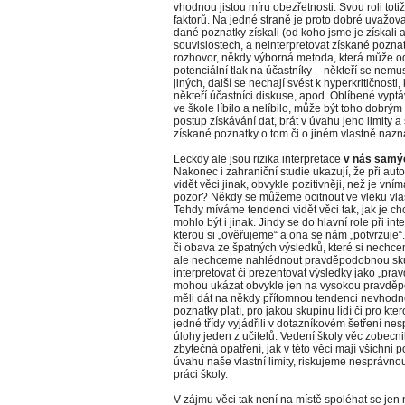
vhodnou jistou míru obezřetnosti. Svou roli toti
faktorů. Na jedné straně je proto dobré uvažov
dané poznatky získali (od koho jsme je získali 
souvislostech, a neinterpretovat získané pozna
rozhovor, někdy výborná metoda, která může o
potenciální tlak na účastníky – někteří se nemu
jiných, další se nechají svést k hyperkritičnosti,
někteří účastníci diskuse, apod. Oblíbené vyptá
ve škole líbilo a nelíbilo, může být toho dobrý
postup získávání dat, brát v úvahu jeho limity 
získané poznatky o tom či o jiném vlastně nazna
Leckdy ale jsou rizika interpretace
v nás samý
Nakonec i zahraniční studie ukazují, že při aut
vidět věci jinak, obvykle pozitivněji, než je vní
pozor? Někdy se můžeme ocitnout ve vleku vlas
Tehdy míváme tendenci vidět věci tak, jak je ch
mohlo být i jinak. Jindy se do hlavní role při i
kterou si „ověřujeme“ a ona se nám „potvrzuje“
či obava ze špatných výsledků, které si nechcem
ale nechceme nahlédnout pravděpodobnou skut
interpretovat či prezentovat výsledky jako „prav
mohou ukázat obvykle jen na vysokou pravděpo
měli dát na někdy přítomnou tendenci nevhodn
poznatky platí, pro jakou skupinu lidí či pro kt
jedné třídy vyjádřili v dotazníkovém šetření n
úlohy jeden z učitelů. Vedení školy věc zobecn
zbytečná opatření, jak v této věci mají všichni
úvahu naše vlastní limity, riskujeme nesprávnou
práci školy.
V zájmu věci tak není na místě spoléhat se jen 