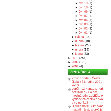
►
čvn 13
(
1
)
►
čvn 10
(
1
)
►
čvn 09
(
1
)
►
čvn 07
(
1
)
►
čvn 06
(
1
)
►
čvn 03
(
1
)
►
čvn 02
(
2
)
►
čvn 01
(
1
)
►
května
(
23
)
►
dubna
(
18
)
►
března
(
24
)
►
února
(
19
)
►
ledna
(
23
)
►
2010
(
254
)
►
2009
(
173
)
►
2001
(
4
)
ČESKÁ ŠKOLA
Provoz portálu Česká
škola k 31. lednu 2021
končí
Lepší než Kanada, horší
než Korea? Co říkají
mezinárodní žebříčky o
výsledcích českých škol –
a co neříkají
Oldřich Botlík: Čím škodí
maturitní testy a proč je