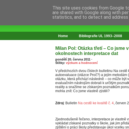
This site uses cookies from Google to 
are shared with Google along with per
statistics, and to detect and address
web o změnách ve vzdělávání
Home
Bibliografie UL 1993–2008
Milan Pol: Otázka třetí – Co jsme v
okolnostech interpretace dat
pondělí 20. června 2011
·
Štítky:
výzkum a hodnocení
V předchozích dvou číslech bulletinu Na cestě 
autoevaluace (otázce Proč?) a jejím metodám (
otázku, která přichází následně – co může být 
evaluačním nástrojům dobrali k určitým poznat
reality a snažíme se získaným poznatkům poroz
mohla znít: Co jsme vlastně zjistili?
Zdroj
: Bulletin
Na cestě ke kvalitě č. 4
, červen 2
Zjednodušeně řečeno, interpretace je vlastně vý
vykládat získané poznatky o škole, jak jim při
zjištění o práci školy představuje úkol vcelku 