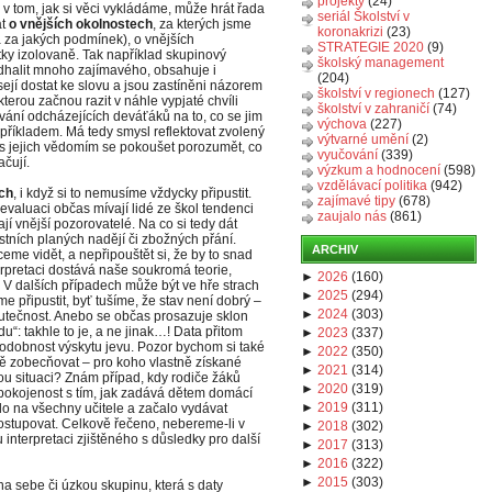
projekty
(24)
ž v tom, jak si věci vykládáme, může hrát řada
seriál Školství v
at
o vnějších okolnostech
, za kterých jsme
koronakrizi
(23)
a za jakých podmínek), o vnějších
STRATEGIE 2020
(9)
tky izolovaně. Tak například skupinový
školský management
dhalit mnoho zajímavého, obsahuje i
(204)
sejí dostat ke slovu a jsou zastíněni názorem
školství v regionech
(127)
 kterou začnou razit v náhle vypjaté chvíli
školství v zahraničí
(74)
vání odcházejících deváťáků na to, co se jim
výchova
(227)
m příkladem. Má tedy smysl reflektovat zvolený
výtvarné umění
(2)
a s jejich vědomím se pokoušet porozumět, co
vyučování
(339)
čují.
výzkum a hodnocení
(598)
vzdělávací politika
(942)
ch
, i když si to nemusíme vždycky připustit.
zajímavé tipy
(678)
oevaluaci občas mívají lidé ze škol tendenci
zaujalo nás
(861)
mají vnější pozorovatelé. Na co si tedy dát
tních planých nadějí či zbožných přání.
ARCHIV
ceme vidět, a nepřipouštět si, že by to snad
nterpretaci dostává naše soukromá teorie,
►
2026
(
160
)
. V dalších případech může být ve hře strach
►
2025
(
294
)
e připustit, byť tušíme, že stav není dobrý –
►
2024
(
303
)
ečnost. Anebo se občas prosazuje sklon
du“: takhle to je, a ne jinak…! Data přitom
►
2023
(
337
)
dobnost výskytu jevu. Pozor bychom si také
►
2022
(
350
)
ě zobecňovat – pro koho vlastně získané
►
2021
(
314
)
erou situaci? Znám případ, kdy rodiče žáků
►
2020
(
319
)
espokojenost s tím, jak zadává dětem domácí
►
2019
(
311
)
ilo na všechny učitele a začalo vydávat
 postupovat. Celkově řečeno, nebereme-li v
►
2018
(
302
)
 interpretaci zjištěného s důsledky pro další
►
2017
(
313
)
►
2016
(
322
)
►
2015
(
303
)
na sebe či úzkou skupinu, která s daty