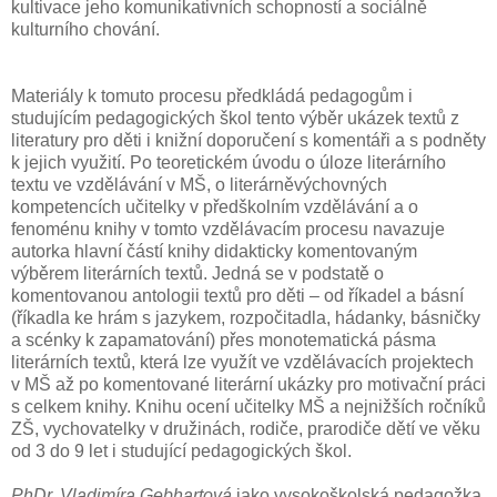
kultivace jeho komunikativních schopností a sociálně
kulturního chování.
Materiály k tomuto procesu předkládá pedagogům i
studujícím pedagogických škol tento výběr ukázek textů z
literatury pro děti i knižní doporučení s komentáři a s podněty
k jejich využití. Po teoretickém úvodu o úloze literárního
textu ve vzdělávání v MŠ, o literárněvýchovných
kompetencích učitelky v předškolním vzdělávání a o
fenoménu knihy v tomto vzdělávacím procesu navazuje
autorka hlavní částí knihy didakticky komentovaným
výběrem literárních textů. Jedná se v podstatě o
komentovanou antologii textů pro děti – od říkadel a básní
(říkadla ke hrám s jazykem, rozpočitadla, hádanky, básničky
a scénky k zapamatování) přes monotematická pásma
literárních textů, která lze využít ve vzdělávacích projektech
v MŠ až po komentované literární ukázky pro motivační práci
s celkem knihy. Knihu ocení učitelky MŠ a nejnižších ročníků
ZŠ, vychovatelky v družinách, rodiče, prarodiče dětí ve věku
od 3 do 9 let i studující pedagogických škol.
PhDr. Vladimíra Gebhartová
jako vysokoškolská pedagožka