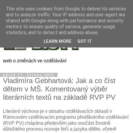
This site uses cookies from Google to deliver its services
and to analyze traffic. Your IP address and user-agent are
shared with Google along with performance and security
metrics to ensure quality of service, generate usage
statistics, and to detect and address abuse.
LEARN MORE
GOT IT
web o změnách ve vzdělávání
pátek 17. června 2011
Vladimíra Gebhartová: Jak a co číst
dětem v MŠ. Komentovaný výběr
literárních textů na základě RVP PV
Literární výchova je v obsahu vzdělávacích oblastí v
Rámcovém vzdělávacím programu předškolního vzdělávání
(RVP PV) chápána především jako součást životně
důležitého procesu rozvoje řeči a jazyka dítěte, včetně