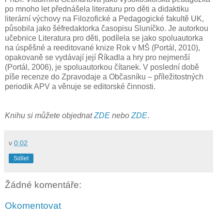
po mnoho let přednášela literaturu pro děti a didaktiku
literární výchovy na Filozofické a Pedagogické fakultě UK,
působila jako šéfredaktorka časopisu Sluníčko. Je autorkou
učebnice Literatura pro děti, podílela se jako spoluautorka
na úspěšné a reeditované knize Rok v MŠ (Portál, 2010),
opakovaně se vydávají její Říkadla a hry pro nejmenší
(Portál, 2006), je spoluautorkou čítanek. V poslední době
píše recenze do Zpravodaje a Občasníku – příležitostných
periodik APV a věnuje se editorské činnosti.
Knihu si můžete objednat
ZDE
nebo
ZDE
.
v
0:02
Sdílet
Žádné komentáře:
Okomentovat