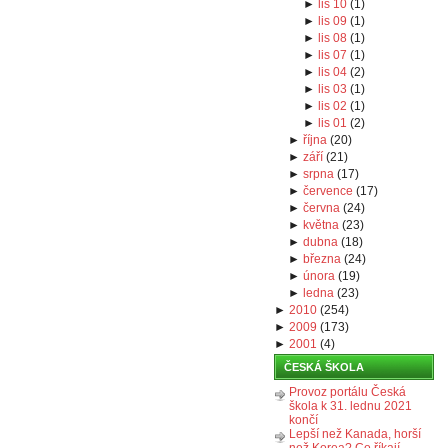
►
lis 10
(
1
)
►
lis 09
(
1
)
►
lis 08
(
1
)
►
lis 07
(
1
)
►
lis 04
(
2
)
►
lis 03
(
1
)
►
lis 02
(
1
)
►
lis 01
(
2
)
►
října
(
20
)
►
září
(
21
)
►
srpna
(
17
)
►
července
(
17
)
►
června
(
24
)
►
května
(
23
)
►
dubna
(
18
)
►
března
(
24
)
►
února
(
19
)
►
ledna
(
23
)
►
2010
(
254
)
►
2009
(
173
)
►
2001
(
4
)
ČESKÁ ŠKOLA
Provoz portálu Česká
škola k 31. lednu 2021
končí
Lepší než Kanada, horší