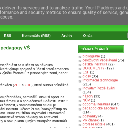
deliver its services and to analyze traffic. Your IP address and
formance and security metrics to ensure quality of service, ge
 abuse.
RSS
Komentáře (RSS)
Archiv
O nás
o pedagogy VŠ
TÉMATA ČLÁNKŮ
bibliografie
(1)
celoživotní vzdělávání
(75)
dětská literatura
(22)
 přihlásit se k účasti na několika
DOKUMENTY
(192)
eškeré výdaje spojené s účastí hradí americká
ESF
(1)
o výběru žadatelů z jednotlivých zemí, neboť
glosy
(35)
informační technologie
(215)
ránkách (
ZDE
a
ZDE
), které budou průběžně
inovativní vzdělávání
(154)
názory
(33)
ram přednášek, seminářů, diskusí apod. na
NÚV
(1)
u tématu a o společenské události. Institut
odborná literatura
(647)
u činnost, k samostatnému studiu je
pedagogické asociace
ní institutu. Účastníci mají volný přístup do
(114)
atd. Bude zajištěno ubytování i stravování.
pozvánky
(4)
 americká strana náklady na zdravotní
PR článek
(1)
ity a nákup knih i jiných studijních materiálů.
profese učitele
(401)