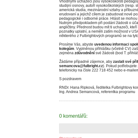
Vhodnými uchazeči jsou vysokoškolští pedagogov
studijní osnovy, autoři vysokoškolských (resp. 
americká studia, mezinárodní vztahy a příbuzné
erudovaní a jejichž cílem je zabudovat nové p
pedagogické i odborné práce. Hlásit se mohou t
Nutným předpokladem při podání žádosti o účast
angličtiny. Přednost budou mít ti uchazeči, kte
poznatky uplatní, a neměli zatím možnost v US
některého z Fulbrightových programů se na tyto 
Prosíme Vás, abyste
uvedenou informaci spolu
kolegům
. Vyplněnou přihlášku (včetně CV) zaš
zejména
zdůvodnění
své žádosti (bod T. přihlá
Žádáme případné zájemce, aby
zaslali své př
semancova@fulbright.cz
). Pokud potřebujete
telefonicky na čísle 222 718 452 nebo e-maile
S pozdravem
RNDr. Hana Ripková, ředitelka Fulbrightovy k
Ing. Andrea Semancová, referentka programu
0 komentářů: