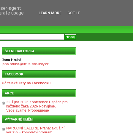
 user-agent
nerate usage
LEARN MORE
GOT IT
ŠÉFREDAKTORKA
Jana Hrubá
jana.hruba@ucitelske-listy.cz
FACEBOOK
Učitelské listy na Facebooku
AKCE
22. října 2026 Konference Úspěch pro
každého žáka 2026 Rozvíjíme.
Vzděláváme. Propojujeme
VÝTVARNÉ UMĚNÍ
NÁRODNÍ GALERIE Praha: aktuální
výstavy + kompletní program