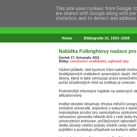
This site uses cookies from Google to 
are shared with Google along with per
statistics, and to detect and address
web o změnách ve vzdělávání
Home
Bibliografie UL 1993–2008
Nabídka Fulbrightovy nadace pr
čtvrtek 17. listopadu 2011
·
Štítky:
celoživotní vzdělávání
,
zajímavé tipy
Vážení přátelé, rádi bychom Vám nabídli možnost
šestitýdenních institutech amerických studií. V
strana, která si také vyhrazuje právo konečnéh
počet účastnických míst na institutu je omezen.
Podrobnější informace najdete na webových st
aktualizovány.
Institut obvykle obsahuje zhruba měsíční prog
zmíněné univerzitě, doplněný o exkurze k daném
neposkytuje prostor pro samostatnou výzkumno
vyhrazeno zpravidla několik dnů z celé doby trvá
univerzitních knihoven, počítačových laboratoří 
Vedle úhrady celého pobytu včetně cesty hradí
pojištění a poskytuje příspěvek na kulturní aktiv