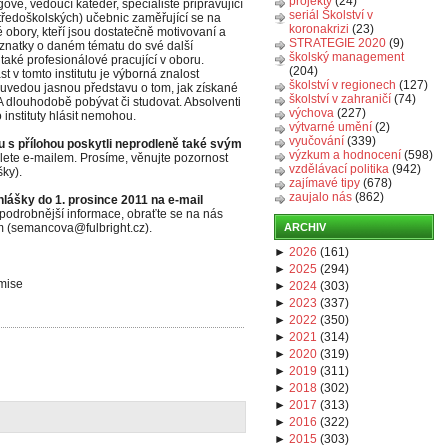
projekty
(24)
é, vedoucí kateder, specialisté připravující
seriál Školství v
středoškolských) učebnic zaměřující se na
koronakrizi
(23)
 obory, kteří jsou dostatečně motivovaní a
STRATEGIE 2020
(9)
oznatky o daném tématu do své další
školský management
aké profesionálové pracující v oboru.
(204)
 v tomto institutu je výborná znalost
školství v regionech
(127)
ří uvedou jasnou představu o tom, jak získané
školství v zahraničí
(74)
A dlouhodobě pobývat či studovat. Absolventi
výchova
(227)
instituty hlásit nemohou.
výtvarné umění
(2)
vyučování
(339)
 s přílohou poskytli neprodleně také svým
výzkum a hodnocení
(598)
lete e-mailem. Prosíme, věnujte pozornost
vzdělávací politika
(942)
šky).
zajímavé tipy
(678)
zaujalo nás
(862)
ihlášky do 1. prosince 2011 na e-mail
 podrobnější informace, obraťte se na nás
m (semancova@fulbright.cz).
ARCHIV
►
2026
(
161
)
►
2025
(
294
)
omise
►
2024
(
303
)
►
2023
(
337
)
►
2022
(
350
)
►
2021
(
314
)
►
2020
(
319
)
►
2019
(
311
)
►
2018
(
302
)
►
2017
(
313
)
►
2016
(
322
)
►
2015
(
303
)