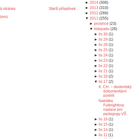
►
2014
(
306
)
►
2013
(
310
)
 stránka
Starší příspěvek
►
2012
(
266
)
Atom)
▼
2011
(
255
)
►
prosince
(
23
)
▼
listopadu
(
26
)
►
lis 30
(
1
)
►
lis 29
(
1
)
►
lis 28
(
1
)
►
lis 25
(
1
)
►
lis 24
(
1
)
►
lis 23
(
1
)
►
lis 22
(
1
)
►
lis 21
(
1
)
►
lis 18
(
2
)
▼
lis 17
(
2
)
K. CH. – studentský
dokumentární
portrét
Nabídka
Fulbrightovy
nadace pro
pedagogy VŠ
►
lis 16
(
1
)
►
lis 15
(
1
)
►
lis 14
(
1
)
►
lis 11
(
1
)