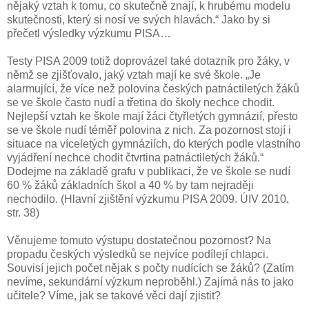
nějaký vztah k tomu, co skutečně znají, k hrubému modelu
skutečnosti, který si nosí ve svých hlavách.“ Jako by si
přečetl výsledky výzkumu PISA…
Testy PISA 2009 totiž doprovázel také dotazník pro žáky, v
němž se zjišťovalo, jaký vztah mají ke své škole. „Je
alarmující, že více než polovina českých patnáctiletých žáků
se ve škole často nudí a třetina do školy nechce chodit.
Nejlepší vztah ke škole mají žáci čtyřletých gymnázií, přesto
se ve škole nudí téměř polovina z nich. Za pozornost stojí i
situace na víceletých gymnáziích, do kterých podle vlastního
vyjádření nechce chodit čtvrtina patnáctiletých žáků.“
Dodejme na základě grafu v publikaci, že ve škole se nudí
60 % žáků základních škol a 40 % by tam nejraději
nechodilo. (Hlavní zjištění výzkumu PISA 2009. ÚIV 2010,
str. 38)
Věnujeme tomuto výstupu dostatečnou pozornost? Na
propadu českých výsledků se nejvíce podílejí chlapci.
Souvisí jejich počet nějak s počty nudících se žáků? (Zatím
nevíme, sekundární výzkum neproběhl.) Zajímá nás to jako
učitele? Víme, jak se takové věci dají zjistit?