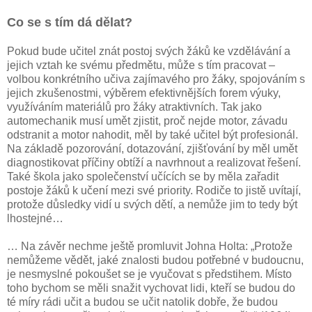
Co se s tím dá dělat?
Pokud bude učitel znát postoj svých žáků ke vzdělávání a
jejich vztah ke svému předmětu, může s tím pracovat –
volbou konkrétního učiva zajímavého pro žáky, spojováním s
jejich zkušenostmi, výběrem efektivnějších forem výuky,
využíváním materiálů pro žáky atraktivních. Tak jako
automechanik musí umět zjistit, proč nejde motor, závadu
odstranit a motor nahodit, měl by také učitel být profesionál.
Na základě pozorování, dotazování, zjišťování by měl umět
diagnostikovat příčiny obtíží a navrhnout a realizovat řešení.
Také škola jako společenství učících se by měla zařadit
postoje žáků k učení mezi své priority. Rodiče to jistě uvítají,
protože důsledky vidí u svých dětí, a nemůže jim to tedy být
lhostejné…
… Na závěr nechme ještě promluvit Johna Holta: „Protože
nemůžeme vědět, jaké znalosti budou potřebné v budoucnu,
je nesmyslné pokoušet se je vyučovat s předstihem. Místo
toho bychom se měli snažit vychovat lidi, kteří se budou do
té míry rádi učit a budou se učit natolik dobře, že budou