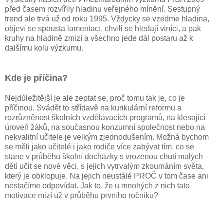
před časem rozvířily hladinu veřejného mínění. Sestupný
trend ale trvá už od roku 1995. Vždycky se vzedme hladina,
objeví se spousta lamentací, chvíli se hledají viníci, a pak
kruhy na hladině zmizí a všechno jede dál postaru až k
dalšímu kolu výzkumu.
Kde je příčina?
Nejdůležitější je ale zeptat se, proč tomu tak je, co je
příčinou. Svádět to střídavě na kurikulární reformu a
rozrůzněnost školních vzdělávacích programů, na klesající
úroveň žáků, na současnou konzumní společnost nebo na
nekvalitní učitele je velkým zjednodušením. Možná bychom
se měli jako učitelé i jako rodiče více zabývat tím, co se
stane v průběhu školní docházky s vrozenou chutí malých
dětí učit se nové věci, s jejich vytrvalým zkoumáním světa,
který je obklopuje. Na jejich neustálé PROČ v tom čase ani
nestačíme odpovídat. Jak to, že u mnohých z nich tato
motivace mizí už v průběhu prvního ročníku?