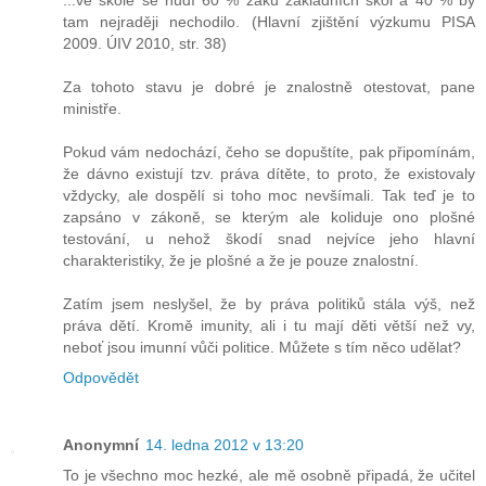
tam nejraději nechodilo. (Hlavní zjištění výzkumu PISA
2009. ÚIV 2010, str. 38)
Za tohoto stavu je dobré je znalostně otestovat, pane
ministře.
Pokud vám nedochází, čeho se dopuštíte, pak připomínám,
že dávno existují tzv. práva dítěte, to proto, že existovaly
vždycky, ale dospělí si toho moc nevšímali. Tak teď je to
zapsáno v zákoně, se kterým ale koliduje ono plošné
testování, u nehož škodí snad nejvíce jeho hlavní
charakteristiky, že je plošné a že je pouze znalostní.
Zatím jsem neslyšel, že by práva politiků stála výš, než
práva dětí. Kromě imunity, ali i tu mají děti větší než vy,
neboť jsou imunní vůči politice. Můžete s tím něco udělat?
Odpovědět
Anonymní
14. ledna 2012 v 13:20
To je všechno moc hezké, ale mě osobně připadá, že učitel