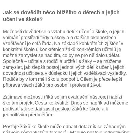
Jak se dovědět něco bližšího o dětech a jejich
učení ve škole?
Možností dovědět se o vztahu dětí k učení a škole, o jejich
vnímání prostředí třídy a školy a o dalších okolnostech
vzdělávání je celá řada. Na základě konkrétních zjištění v
konkrétní škole u konkrétních žáků konkrétních učitelů je
možné zamyslet se nad tím, co by se pro ně dalo udělat.
Společně – učitelé s rodiči a určitě i s žáky – se můžeme
zamyslet, jak zlepšit postoj jednotlivých dětí k učení, jejich
dovednost učit se a v důsledku i jejich vzdělávací výsledky.
Rodiče by v tom měli školu podpořit. Cílem je přece lepší
příprava všech žáků pro osobní i profesní život.
Zajímavé možnosti (říká se jim evaluační nástroje) nabízí
školám projekt Cesta ke kvalitě. Dnes se například můžeme
podívat, jak se dají zjistit postoje žáků ke škole a k
jednotlivým předmětům.
Postoje žáků ke škole může odhalit dotazník se záhadným
názvem sémantický diferenciál. Mapuje postoje jednotlivého