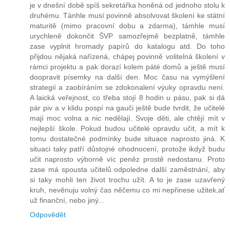
je v dnešní době spíš sekretářka honěná od jednoho stolu k
druhému. Tánhle musí povinně absolvovat školení ke státní
maturitě (mimo pracovní dobu a zdarma), támhle musí
urychleně dokončit ŠVP samozřejmě bezplatně, támhle
zase vyplnit hromady papírů do katalogu atd. Do toho
přijdou nějaká nařízená, chápej povinně volitelná školení v
rámci projektu a pak dorazí kolem páté domů a ještě musí
doopravit písemky na další den. Moc času na vymýšlení
strategií a zaobíráním se zdokonalení výuky opravdu není.
A laická veřejnost, co třeba stojí 8 hodin u pásu, pak si dá
pár piv a v klidu pospí na gauči ještě bude tvrdit, že učitelé
mají moc volna a nic nedělají. Svoje děti, ale chtějí mít v
nejlepší škole. Pokud budou učitelé opravdu učit, a mít k
tomu dostatečné podmínky bude situace naprosto jiná. K
situaci taky patří důstojné ohodnocení, protože ikdyž budu
učit naprosto výborně víc peněz prostě nedostanu. Proto
zase má spousta učitelů odpoledne další zaměstnání, aby
si taky mohli ten život trochu užít. A to je zase uzavřený
kruh, nevěnuju volný čas něčemu co mi nepřinese užitek,ať
už finanční, nebo jiný...
Odpovědět