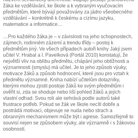
žáka ke vzdělávání, ke škole a k vybraným vyučovacím
předmětům, které bývají považovány za jádro všeobecného
vzdělávání – konkrétně k českému a cizímu jazyku,
matematice a informatice…
…Pro každého žáka je – v závislosti na jeho schopnostech,
zájmech, rodinném zázemí a trendu třídy – postoj k
předmětům jiný. Ve všech případech autoři knihy Jaký jsem
učitel V. Hrabal a I. Pavelková (Portál 2010) konstatují, že
největší vliv na oblibu předmětu, chápání jeho obtížnosti a
významnosti (smyslu) má učitel. Je to jeho způsob výuky,
motivace žáků a způsob hodnocení, které jsou pro vztah k
předmětu významné. Kniha nabízí učitelům dotazníky,
kterými mohou zjistit postoje žáků ke svým předmětům i
ověřit si, zda se shoduje nebo liší pohled žáků a jejich
vlastní odhad. Svou roli ale sehrává podle autorů také
frustrace potřeb. Pokud se žák ve škole necítí dobře a
postrádá motivaci, objevuje se nuda nebo strach a
obranným mechanismem může být i agrese. Samozřejmě to
souvisí nejen se způsobem výuky, ale významně i s žákovou
osobností.