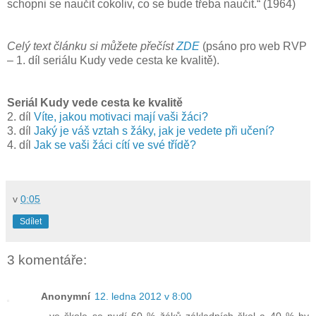
schopni se naučit cokoliv, co se bude třeba naučit.“ (1964)
Celý text článku si můžete přečíst
ZDE
(psáno pro web RVP
– 1. díl seriálu Kudy vede cesta ke kvalitě).
Seriál Kudy vede cesta ke kvalitě
2. díl
Víte, jakou motivaci mají vaši žáci?
3. díl
Jaký je váš vztah s žáky, jak je vedete při učení?
4. díl
Jak se vaši žáci cítí ve své třídě?
v
0:05
Sdílet
3 komentáře:
Anonymní
12. ledna 2012 v 8:00
...ve škole se nudí 60 % žáků základních škol a 40 % by