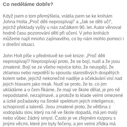
Co neděláme dobře?
Když jsem o tom přemýšlela, vrátila jsem se ke knihám
Johna Holta „Proč děti neprospívají“ a „Jak se děti učí“,
jejichž překlady vyšly u nás začátkem 90. let. Autor věnoval
hodně času pozorování dětí při učení. V jeho knihách
můžeme najít mnoho zajímavého, co by nám mohlo pomoci i
v dnešní situaci.
John Holt píše v předmluvě ke své knize: „Proč děti
neprospívají? Neprospívají proto, že se bojí, nudí a že jsou
zmatené. Bojí se ze všeho nejvíce toho, že neuspějí, že
zklamou nebo nepotěší tu spoustu starostlivých dospělých
kolem sebe, jejichž nekonečné naděje a očekávání visí nad
jejich hlavami jako mrak. Nudí se proto, že to, co jim
ukládáme a o čem říkáme, že mají ve škole dělat, je pro ně
nepodstatné, nezajímavé, a protože to klade velmi omezené
a úzké požadavky na široké spektrum jejich inteligence,
schopností a talentů. Jsou zmatené proto, že většina z
vodopádu slov, který na ně ve škole dopadá, má jen malý
nebo vůbec žádný smysl. Často je ve zřejmém rozporu s
jinými věcmi, které jim byly řečeny, a jen velmi zřídka má