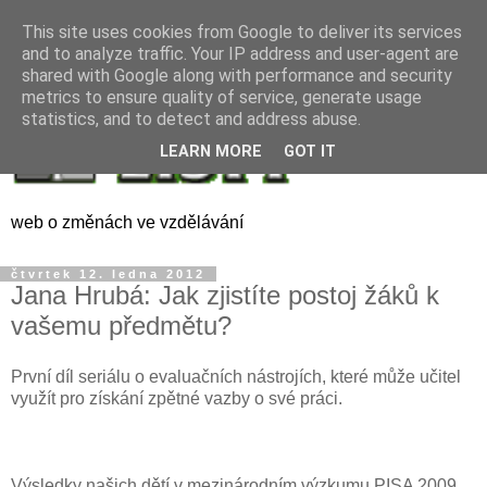
This site uses cookies from Google to deliver its services
and to analyze traffic. Your IP address and user-agent are
shared with Google along with performance and security
metrics to ensure quality of service, generate usage
statistics, and to detect and address abuse.
LEARN MORE
GOT IT
web o změnách ve vzdělávání
čtvrtek 12. ledna 2012
Jana Hrubá: Jak zjistíte postoj žáků k
vašemu předmětu?
První díl seriálu o evaluačních nástrojích, které může učitel
využít pro získání zpětné vazby o své práci.
Výsledky našich dětí v mezinárodním výzkumu PISA 2009