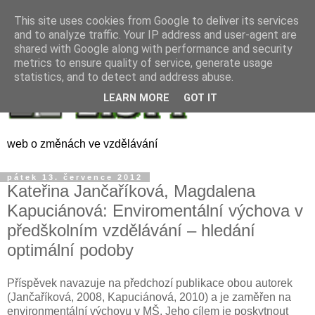
This site uses cookies from Google to deliver its services
and to analyze traffic. Your IP address and user-agent are
shared with Google along with performance and security
metrics to ensure quality of service, generate usage
statistics, and to detect and address abuse.
LEARN MORE
GOT IT
web o změnách ve vzdělávání
pátek 13. července 2012
Kateřina Jančaříková, Magdalena
Kapuciánová: Enviromentální výchova v
předškolním vzdělávání – hledání
optimální podoby
Příspěvek navazuje na předchozí publikace obou autorek
(Jančaříková, 2008, Kapuciánová, 2010) a je zaměřen na
environmentální výchovu v MŠ. Jeho cílem je poskytnout