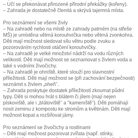
– Učí se překonávat přirozené přírodní překážky (kořeny).
– Zahrada je dostatečně členitá a skrývá tajemná místa.
Pro seznámení se všemi živly
– Na zahradě nebo na místě ze zahrady patrném (na střeše
MŠ) je umístěna větrná korouhvička nebo větrná zvonkohra.
Děti mají možnost sledovat sílu větru podle zvuku a
pozorováním rychlosti otáčení korouhvičky.
– Na zahradě je velké množství nádrží na vodu různých
velikostí. Děti mají možnost se seznamovat s živlem voda a
také s vodními živočichy.
– Na zahradě je ohniště, které slouží pro slavnostní
příležitosti. Děti mají možnost se (při zachování bezpečnosti)
seznámit s živlem „oheň".
– Zahrada poskytuje dostatek příležitostí zkoumat půdní
typy. Děti si mohou hrát s blátem či jílem (mají nejen
pískoviště, ale i „blátoviště" a "kameniště"). Děti pomáhají
nosit zeminu z kompostu ke stromům a květinám. Děti mají
možnost kopat a rozšiřovat jámy.
Pro seznámení se živočichy a rostlinami
– Děti mají možnost pozorovat zvířata (např. stínky,