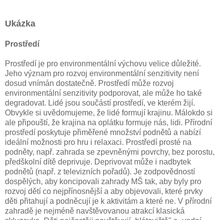
Ukázka
Prostředí
Prostředí je pro environmentální výchovu velice důležité.
Jeho význam pro rozvoj environmentální senzitivity není
dosud vnímán dostatečně. Prostředí může rozvoj
environmentální senzitivity podporovat, ale může ho také
degradovat. Lidé jsou součástí prostředí, ve kterém žijí.
Obvykle si uvědomujeme, že lidé formují krajinu. Málokdo si
ale připouští, že krajina na oplátku formuje nás, lidi. Přírodní
prostředí poskytuje přiměřené množství podnětů a nabízí
ideální možnosti pro hru i relaxaci. Prostředí prosté na
podněty, např. zahrada se zpevněnými povrchy, bez porostu,
předškolní dítě deprivuje. Deprivovat může i nadbytek
podnětů (např. z televizních pořadů). Je zodpovědností
dospělých, aby koncipovali zahrady MŠ tak, aby byly pro
rozvoj dětí co nejpřínosnější a aby objevovali, které prvky
děti přitahují a podněcují je k aktivitám a které ne. V přírodní
zahradě je nejméně navštěvovanou atrakcí klasická