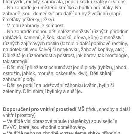
hlemýždě, motýly, sarančata, popř. i kočku,králíky či včely).
– Na zahradě je umístěno krmítko a budka pro ptáky. Na
zahradě jsou „domečky" pro další druhy živočichů (např.
čmeláky, ještěrky, ježky).
– V rohu zahrady je kompost.
– Na zahradě mohou děti nalézt množství různých přírodnin
(oblázků, kamenů, šišek, klacíků, dřeva, kůry) a množství
různých zajímavých rostlin (fazole a další popínavé rostliny,
na dotek citlivou šalvěj či netykavku, žahavé kopřivy, atd.).
Důležitá je různorodost a pestrost, jak barev, tak morfologie,
tak strategií.
– Děti mají příležitost ochutnávat jedlé plody (rybízu, jahod,
ostružin, jablek, moruše, oskeruše, kiwi). Děti sbírají
zahradní plody.
– Děti se podílí na udržování záhonků květin, bylin či
zeleniny. Děti sbírají bylinky a suší je.
Doporučení pro vnitřní prostředí MŠ
(třídu, chodby a další
vnitřní prostory)
– Ve třídě visí obrazové tabule (nástěnky) související s
EVVO, které jsou vhodně obměňovány.
– Ve třídě nebo na chodbě vystavujeme sbírky přírodnin