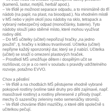
(kamenů, lastur, motýlů, herbář apod.).
– Ve třídě je možnost separace odpadu, a to minimálně do tří
nádob (na papír, na plast, na bioodpad.). Na vhodném místě
v MŠ nebo v jejím okolí jsou nádoby na sklo, tetrapack a
vybraný nebezpečný odpad (monočlánky, baterie). Tyto
nádoby slouží jako sběrné místo, které mohou využívat
rodiny dětí.
– Do MŠ učitelky (učitel) nepořizují hračky „na jedno
použití", tj. hračky s krátkou trvanlivostí. Učitelka (učitel)
nepřijme každý sponzorský dar, který se jí nabízí. Učitelka
(učitel) se snaží o omezení plastových hraček.
– Prostředí MŠ umožňuje dětem i dospělým učit se
rozlišovat, co je a co není v souladu s pravidly udržitelného
rozvoje, potažmo EVVO.
Chov a pěstění
– Ve třídě a na chodbách MŠ pěstujeme vhodně vybrané
pokojové rostliny (volíme také druhy pro děti zajímavé, např.
masožravé rostliny) a rostliny přenesené z přírody (např.
mechy či sazeničky zeleniny nebo semenáčky stromů).
– Ve třídě chováme třídní mazlíčky, o které děti společně s
učitelkou pečují.