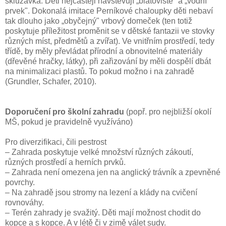
skluzavka. Děti nejčastěji navštěvují „blátoviště" a „vodní
prvek". Dokonalá imitace Perníkové chaloupky děti nebaví
tak dlouho jako „obyčejný" vrbový domeček (ten totiž
poskytuje příležitost proměnit se v dětské fantazii ve stovky
různých míst, předmětů a zvířat). Ve vnitřním prostředí, tedy
třídě, by měly převládat přírodní a obnovitelné materiály
(dřevěné hračky, látky), při zařizování by měli dospělí dbát
na minimalizaci plastů. To pokud možno i na zahradě
(Grundler, Schafer, 2010).
Doporučení pro školní zahradu
(popř. pro nejbližší okolí
MŠ, pokud je pravidelně využíváno)
Pro diverzifikaci, čili pestrost
– Zahrada poskytuje velké množství různých zákoutí,
různých prostředí a herních prvků.
– Zahrada není omezena jen na anglický trávník a zpevněné
povrchy.
– Na zahradě jsou stromy na lezení a klády na cvičení
rovnováhy.
– Terén zahrady je svažitý. Děti mají možnost chodit do
kopce a s kopce. A v létě či v zimě válet sudy.