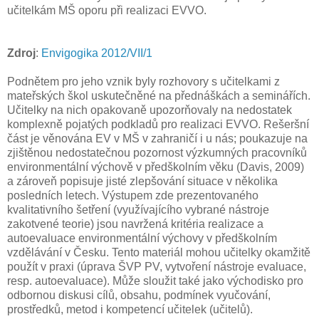
učitelkám MŠ oporu při realizaci EVVO.
Zdroj
:
Envigogika 2012/VII/1
Podnětem pro jeho vznik byly rozhovory s učitelkami z
mateřských škol uskutečněné na přednáškách a seminářích.
Učitelky na nich opakovaně upozorňovaly na nedostatek
komplexně pojatých podkladů pro realizaci EVVO. Rešeršní
část je věnována EV v MŠ v zahraničí i u nás; poukazuje na
zjištěnou nedostatečnou pozornost výzkumných pracovníků
environmentální výchově v předškolním věku (Davis, 2009)
a zároveň popisuje jisté zlepšování situace v několika
posledních letech. Výstupem zde prezentovaného
kvalitativního šetření (využívajícího vybrané nástroje
zakotvené teorie) jsou navržená kritéria realizace a
autoevaluace environmentální výchovy v předškolním
vzdělávání v Česku. Tento materiál mohou učitelky okamžitě
použít v praxi (úprava ŠVP PV, vytvoření nástroje evaluace,
resp. autoevaluace). Může sloužit také jako východisko pro
odbornou diskusi cílů, obsahu, podmínek vyučování,
prostředků, metod i kompetencí učitelek (učitelů).