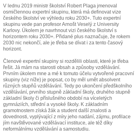
V lednu 2019 ministr školství Robert Plaga jmenoval
osmičlennou expertní skupinu, která má definovat vize
českého školství ve výhledu roku 2030+. Tuto expertní
skupinu vede pan profesor Arnošt Veselý z University
Karlovy. Úkolem je navrhnout vizi českého školství s
horizontem roku 2030+. Přidané plus naznačuje, že rokem
2030 nic nekončí, ale je třeba se dívat i za tento časový
horizont.
Členové expertní skupiny si rozdělili oblasti, které je třeba
řešit. Já mám na starosti obsah a způsoby vzdělávání.
Prvním úkolem mne a mé k tomuto účelu vytvořené pracovní
skupiny (viz níže) je popsat, co by měl umět absolvent
různých stupňů vzdělávání. Tedy po ukončení předškolního
vzdělávání, prvního stupně základní školy, druhého stupně
základní školy či příslušného období na víceletých
gymnáziích, střední a vysoké školy. K základním
gramotnostem získá žák a student další znalosti a
dovednosti, vyplývající z míry jeho nadání, zájmu, profilace
jím navštěvované vzdělávací instituce, ale též díky
neformálnímu vzdělávání a samostudiu.