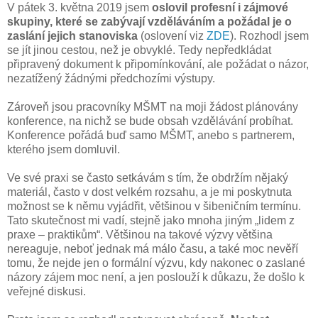
V pátek 3. května 2019 jsem
oslovil profesní i zájmové
skupiny, které se zabývají vzděláváním a požádal je o
zaslání jejich stanoviska
(oslovení viz
ZDE
). Rozhodl jsem
se jít jinou cestou, než je obvyklé. Tedy nepředkládat
připravený dokument k připomínkování, ale požádat o názor,
nezatížený žádnými předchozími výstupy.
Zároveň jsou pracovníky MŠMT na moji žádost plánovány
konference, na nichž se bude obsah vzdělávání probíhat.
Konference pořádá buď samo MŠMT, anebo s partnerem,
kterého jsem domluvil.
Ve své praxi se často setkávám s tím, že obdržím nějaký
materiál, často v dost velkém rozsahu, a je mi poskytnuta
možnost se k němu vyjádřit, většinou v šibeničním termínu.
Tato skutečnost mi vadí, stejně jako mnoha jiným „lidem z
praxe – praktikům“. Většinou na takové výzvy většina
nereaguje, neboť jednak má málo času, a také moc nevěří
tomu, že nejde jen o formální výzvu, kdy nakonec o zaslané
názory zájem moc není, a jen poslouží k důkazu, že došlo k
veřejné diskusi.