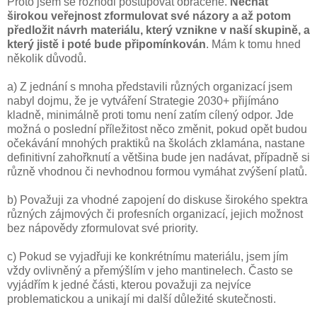
Proto jsem se rozhodl postupovat obráceně.
Nechat
širokou veřejnost zformulovat své názory a až potom
předložit návrh materiálu, který vznikne v naší skupině, a
který jistě i poté bude připomínkován
. Mám k tomu hned
několik důvodů.
a) Z jednání s mnoha představili různých organizací jsem
nabyl dojmu, že je vytváření Strategie 2030+ přijímáno
kladně, minimálně proti tomu není zatím cílený odpor. Jde
možná o poslední příležitost něco změnit, pokud opět budou
očekávání mnohých praktiků na školách zklamána, nastane
definitivní zahořknutí a většina bude jen nadávat, případně si
různě vhodnou či nevhodnou formou vymáhat zvýšení platů.
b) Považuji za vhodné zapojení do diskuse širokého spektra
různých zájmových či profesních organizací, jejich možnost
bez nápovědy zformulovat své priority.
c) Pokud se vyjadřuji ke konkrétnímu materiálu, jsem jím
vždy ovlivněný a přemýšlím v jeho mantinelech. Často se
vyjádřím k jedné části, kterou považuji za nejvíce
problematickou a unikají mi další důležité skutečnosti.