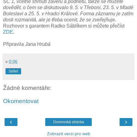
SC 1, včetně shrnutí závěrů a podnětů, takže se můžete
dovědět, o čem se diskutovalo 9. 5. v Třeboni, 23. 5. v Mladé
Boleslavi a 25. 5. v Hradci Králové. Forma záznamu je zatím
dosti rozmanitá, ale je třeba ocenit, že se zveřejňuje.
Rozhovor s garantem Radko Sáblíkem si můžete přečíst
ZDE
.
Připravila
Jana Hrubá
v
0:06
Sdílet
Žádné komentáře:
Okomentovat
‹
›
Domovská stránka
Zobrazit verzi pro web