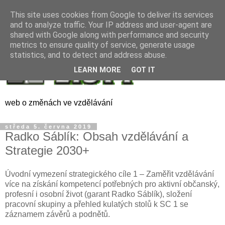
This site uses cookies from Google to deliver its services
and to analyze traffic. Your IP address and user-agent are
shared with Google along with performance and security
metrics to ensure quality of service, generate usage
statistics, and to detect and address abuse.
LEARN MORE
GOT IT
web o změnách ve vzdělávání
středa 5. června 2019
Radko Sáblík: Obsah vzdělávání a
Strategie 2030+
Úvodní vymezení strategického cíle 1 – Zaměřit vzdělávání
více na získání kompetencí potřebných pro aktivní občanský,
profesní i osobní život (garant Radko Sáblík), složení
pracovní skupiny a přehled kulatých stolů k SC 1 se
záznamem závěrů a podnětů.