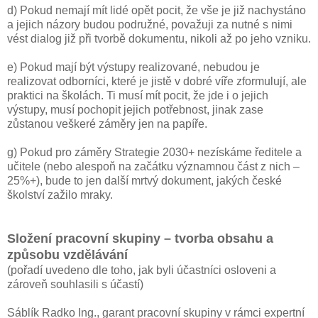
d) Pokud nemají mít lidé opět pocit, že vše je již nachystáno
a jejich názory budou podružné, považuji za nutné s nimi
vést dialog již při tvorbě dokumentu, nikoli až po jeho vzniku.
e) Pokud mají být výstupy realizované, nebudou je
realizovat odborníci, které je jistě v dobré víře zformulují, ale
praktici na školách. Ti musí mít pocit, že jde i o jejich
výstupy, musí pochopit jejich potřebnost, jinak zase
zůstanou veškeré záměry jen na papíře.
g) Pokud pro záměry Strategie 2030+ nezískáme ředitele a
učitele (nebo alespoň na začátku významnou část z nich –
25%+), bude to jen další mrtvý dokument, jakých české
školství zažilo mraky.
Složení pracovní skupiny – tvorba obsahu a
způsobu vzdělávání
(pořadí uvedeno dle toho, jak byli účastníci osloveni a
zároveň souhlasili s účastí)
Sáblík Radko Ing., garant pracovní skupiny v rámci expertní