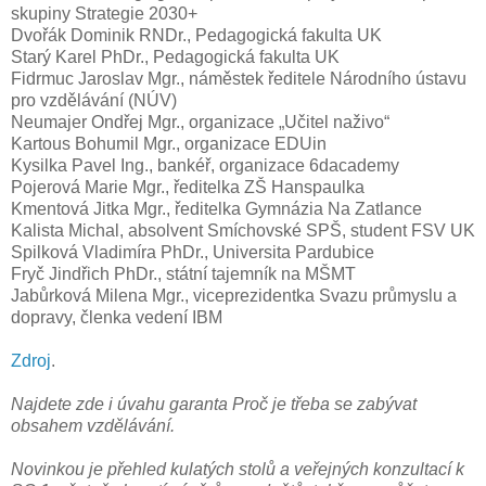
skupiny Strategie 2030+
Dvořák Dominik RNDr., Pedagogická fakulta UK
Starý Karel PhDr., Pedagogická fakulta UK
Fidrmuc Jaroslav Mgr., náměstek ředitele Národního ústavu
pro vzdělávání (NÚV)
Neumajer Ondřej Mgr., organizace „Učitel naživo“
Kartous Bohumil Mgr., organizace EDUin
Kysilka Pavel Ing., bankéř, organizace 6dacademy
Pojerová Marie Mgr., ředitelka ZŠ Hanspaulka
Kmentová Jitka Mgr., ředitelka Gymnázia Na Zatlance
Kalista Michal, absolvent Smíchovské SPŠ, student FSV UK
Spilková Vladimíra PhDr., Universita Pardubice
Fryč Jindřich PhDr., státní tajemník na MŠMT
Jabůrková Milena Mgr., viceprezidentka Svazu průmyslu a
dopravy, členka vedení IBM
Zdroj
.
Najdete zde i úvahu garanta Proč je třeba se zabývat
obsahem vzdělávání.
Novinkou je přehled kulatých stolů a veřejných konzultací k