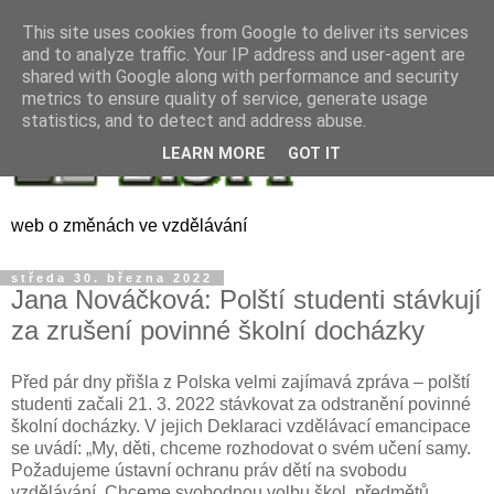
This site uses cookies from Google to deliver its services
and to analyze traffic. Your IP address and user-agent are
shared with Google along with performance and security
metrics to ensure quality of service, generate usage
statistics, and to detect and address abuse.
LEARN MORE
GOT IT
web o změnách ve vzdělávání
středa 30. března 2022
Jana Nováčková: Polští studenti stávkují
za zrušení povinné školní docházky
Před pár dny přišla z Polska velmi zajímavá zpráva – polští
studenti začali 21. 3. 2022 stávkovat za odstranění povinné
školní docházky. V jejich Deklaraci vzdělávací emancipace
se uvádí: „My, děti, chceme rozhodovat o svém učení samy.
Požadujeme ústavní ochranu práv dětí na svobodu
vzdělávání. Chceme svobodnou volbu škol, předmětů,