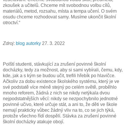
zkoušek a učitelů. Chceme mít svobodnou volbu cílů,
materiálů, metod, rozsahu, místa a tempa učení. O svém
osudu chceme rozhodovat samy. Musíme ukončit školní
otroctví.“
Zdroj
:
blog autorky
27. 3. 2022
Polští studenti, stávkující za zrušení povinné školní
docházky, tedy za možnost, aby si sami vybírali, čemu, kdy,
kde, jak a s kým se budou učit, trefili hřebík po hlavičce.
Ačkoliv za dobu existence školského systému, který je ve
své podstatě více méně stejný po celém světě, proběhlo
mnoho reforem, žádná z nich se nikdy netýkala dvou
nejpodstatnějších věcí: nikdy se nezpochybnilo jednotné
povinné učivo, které určuje stát, a ani to, že děti ve škole
nemají prakticky vůbec žádný vliv na to, co se jich týká,
protože všechno řídí dospělí. Stávka za zrušení povinné
školní docházky atakuje obojí.