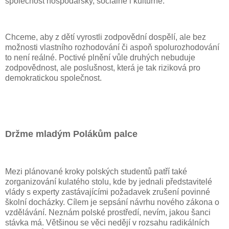
společnost hospodářsky, sociálně i kulturně.
Chceme, aby z dětí vyrostli zodpovědní dospělí, ale bez
možnosti vlastního rozhodování či aspoň spolurozhodování
to není reálné. Poctivé plnění vůle druhých nebuduje
zodpovědnost, ale poslušnost, která je tak riziková pro
demokratickou společnost.
Držme mladým Polákům palce
Mezi plánované kroky polských studentů patří také
zorganizování kulatého stolu, kde by jednali představitelé
vlády s experty zastávajícími požadavek zrušení povinné
školní docházky. Cílem je sepsání návrhu nového zákona o
vzdělávání. Neznám polské prostředí, nevím, jakou šanci
stávka má. Většinou se věci nedějí v rozsahu radikálních