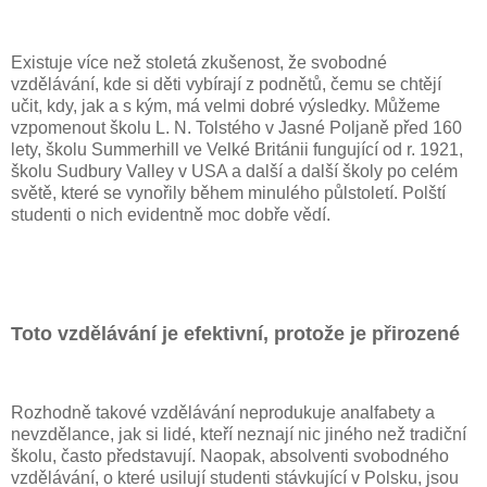
Existuje více než stoletá zkušenost, že svobodné
vzdělávání, kde si děti vybírají z podnětů, čemu se chtějí
učit, kdy, jak a s kým, má velmi dobré výsledky. Můžeme
vzpomenout školu L. N. Tolstého v Jasné Poljaně před 160
lety, školu Summerhill ve Velké Británii fungující od r. 1921,
školu Sudbury Valley v USA a další a další školy po celém
světě, které se vynořily během minulého půlstoletí. Polští
studenti o nich evidentně moc dobře vědí.
Toto vzdělávání je efektivní, protože je přirozené
Rozhodně takové vzdělávání neprodukuje analfabety a
nevzdělance, jak si lidé, kteří neznají nic jiného než tradiční
školu, často představují. Naopak, absolventi svobodného
vzdělávání, o které usilují studenti stávkující v Polsku, jsou