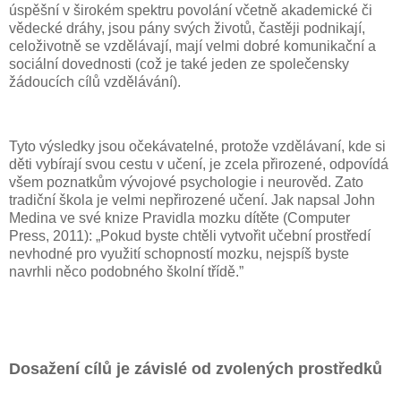
úspěšní v širokém spektru povolání včetně akademické či
vědecké dráhy, jsou pány svých životů, častěji podnikají,
celoživotně se vzdělávají, mají velmi dobré komunikační a
sociální dovednosti (což je také jeden ze společensky
žádoucích cílů vzdělávání).
Tyto výsledky jsou očekávatelné, protože vzdělávaní, kde si
děti vybírají svou cestu v učení, je zcela přirozené, odpovídá
všem poznatkům vývojové psychologie i neurověd. Zato
tradiční škola je velmi nepřirozené učení. Jak napsal John
Medina ve své knize Pravidla mozku dítěte (Computer
Press, 2011): „Pokud byste chtěli vytvořit učební prostředí
nevhodné pro využití schopností mozku, nejspíš byste
navrhli něco podobného školní třídě.”
Dosažení cílů je závislé od zvolených prostředků