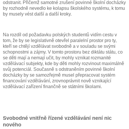
odstranit. Přičemž samotné zrušení povinné školní docházky
by rozhodně nevedlo ke kolapsu školského systému, k tomu
by musely vést další a další kroky.
Na rozdíl od požadavku polských studentů vidím cestu v
tom, že by se legislativně otevřel paralelní prostor pro ty,
kteří se chtějí vzdělávat svobodně a v souladu se svými
schopnostmi a zájmy. V tomto prostoru bez diktátu státu, co
se děti mají a nemají učit, by mohly vznikat rozmanité
vzdělávací subjekty, kde by děti mohly rozvinout maximálně
svůj potenciál. Současně s odstraněním povinné školní
docházky by se samozřejmě musel přepracovat systém
financování vzdělávání, zrovnoprávnit nově vznikající
vzdělávací zařízení finančně se státními školami.
Svobodné vnitřně řízené vzdělávání není nic
nového