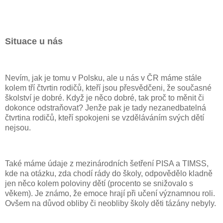
Situace u nás
Nevím, jak je tomu v Polsku, ale u nás v ČR máme stále
kolem tří čtvrtin rodičů, kteří jsou přesvědčeni, že současné
školství je dobré. Když je něco dobré, tak proč to měnit či
dokonce odstraňovat? Jenže pak je tady nezanedbatelná
čtvrtina rodičů, kteří spokojeni se vzděláváním svých dětí
nejsou.
Také máme údaje z mezinárodních šetření PISA a TIMSS,
kde na otázku, zda chodí rády do školy, odpovědělo kladně
jen něco kolem poloviny dětí (procento se snižovalo s
věkem). Je známo, že emoce hrají při učení významnou roli.
Ovšem na důvod obliby či neobliby školy děti tázány nebyly.