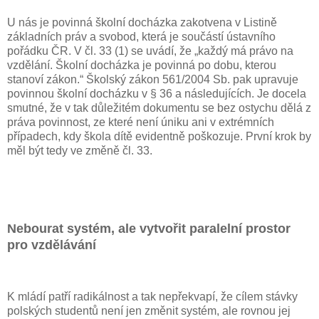
U nás je povinná školní docházka zakotvena v Listině
základních práv a svobod, která je součástí ústavního
pořádku ČR. V čl. 33 (1) se uvádí, že „každý má právo na
vzdělání. Školní docházka je povinná po dobu, kterou
stanoví zákon.“ Školský zákon 561/2004 Sb. pak upravuje
povinnou školní docházku v § 36 a následujících. Je docela
smutné, že v tak důležitém dokumentu se bez ostychu dělá z
práva povinnost, ze které není úniku ani v extrémních
případech, kdy škola dítě evidentně poškozuje. První krok by
měl být tedy ve změně čl. 33.
Nebourat systém, ale vytvořit paralelní prostor
pro vzdělávání
K mládí patří radikálnost a tak nepřekvapí, že cílem stávky
polských studentů není jen změnit systém, ale rovnou jej