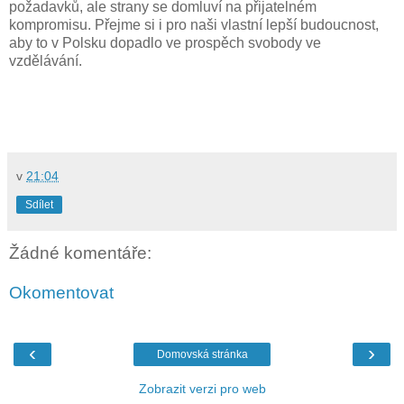
požadavků, ale strany se domluví na přijatelném
kompromisu. Přejme si i pro naši vlastní lepší budoucnost,
aby to v Polsku dopadlo ve prospěch svobody ve
vzdělávání.
v
21:04
Sdílet
Žádné komentáře:
Okomentovat
‹
›
Domovská stránka
Zobrazit verzi pro web