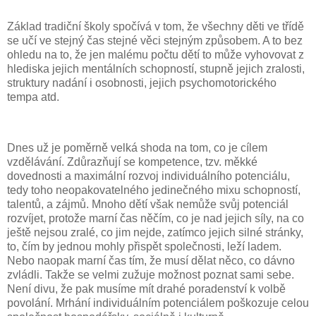
Základ tradiční školy spočívá v tom, že všechny děti ve třídě
se učí ve stejný čas stejné věci stejným způsobem. A to bez
ohledu na to, že jen malému počtu dětí to může vyhovovat z
hlediska jejich mentálních schopností, stupně jejich zralosti,
struktury nadání i osobnosti, jejich psychomotorického
tempa atd.
Dnes už je poměrně velká shoda na tom, co je cílem
vzdělávání. Zdůrazňují se kompetence, tzv. měkké
dovednosti a maximální rozvoj individuálního potenciálu,
tedy toho neopakovatelného jedinečného mixu schopností,
talentů, a zájmů. Mnoho dětí však nemůže svůj potenciál
rozvíjet, protože marní čas něčím, co je nad jejich síly, na co
ještě nejsou zralé, co jim nejde, zatímco jejich silné stránky,
to, čím by jednou mohly přispět společnosti, leží ladem.
Nebo naopak marní čas tím, že musí dělat něco, co dávno
zvládli. Takže se velmi zužuje možnost poznat sami sebe.
Není divu, že pak musíme mít drahé poradenství k volbě
povolání. Mrhání individuálním potenciálem poškozuje celou