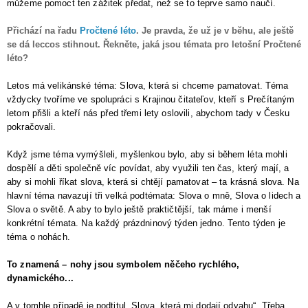
můžeme pomoct ten zážitek předat, než se to teprve samo naučí.
Přichází na řadu
Pročtené léto
. Je pravda, že už je v běhu, ale ještě
se dá leccos stihnout. Řekněte, jaká jsou témata pro letošní Pročtené
léto?
Letos má velikánské téma: Slova, která si chceme pamatovat. Téma
vždycky tvoříme ve spolupráci s Krajinou čitateľov, kteří s Prečítaným
letom přišli a kteří nás před třemi lety oslovili, abychom tady v Česku
pokračovali.
Když jsme téma vymýšleli, myšlenkou bylo, aby si během léta mohli
dospělí a děti společně víc povídat, aby využili ten čas, který mají, a
aby si mohli říkat slova, která si chtějí pamatovat – ta krásná slova. Na
hlavní téma navazují tři velká podtémata: Slova o mně, Slova o lidech a
Slova o světě. A aby to bylo ještě praktičtější, tak máme i menší
konkrétní témata. Na každý prázdninový týden jedno. Tento týden je
téma o nohách.
To znamená – nohy jsou symbolem něčeho rychlého,
dynamického...
A v tomhle případě je podtitul „Slova, která mi dodají odvahu“. Třeba