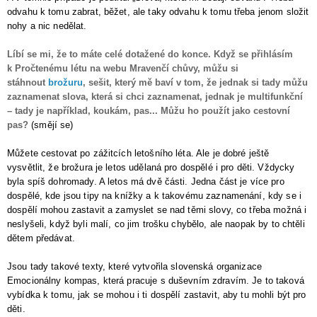
odvahu k tomu zabrat, běžet, ale taky odvahu k tomu třeba jenom složit
nohy a nic nedělat.
Líbí se mi, že to máte celé dotažené do konce. Když se přihlásím
k Pročtenému létu na webu Mravenčí chůvy, můžu si
stáhnout
brožuru
, sešit, který mě baví v tom, že jednak si tady můžu
zaznamenat slova, která si chci zaznamenat, jednak je multifunkční
– tady je například, koukám, pas... Můžu ho použít jako cestovní
pas?
(smějí se)
Můžete cestovat po zážitcích letošního léta. Ale je dobré ještě
vysvětlit, že brožura je letos udělaná pro dospělé i pro děti. Vždycky
byla spíš dohromady. A letos má dvě části. Jedna část je více pro
dospělé, kde jsou tipy na knížky a k takovému zaznamenání, kdy se i
dospělí mohou zastavit a zamyslet se nad těmi slovy, co třeba možná i
neslyšeli, když byli malí, co jim trošku chybělo, ale naopak by to chtěli
dětem předávat.
Jsou tady takové texty, které vytvořila slovenská organizace
Emocionálny kompas, která pracuje s duševním zdravím. Je to taková
vybídka k tomu, jak se mohou i ti dospělí zastavit, aby tu mohli být pro
děti.