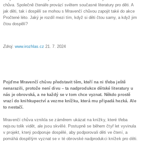
chůva. Společně čtenáře provází světem současné literatury pro děti. A
jak děti, tak i dospělí se mohou s Mravenčí chůvou zapojit také do akce
Pročtené léto. Jaký je rozdíl mezi tím, když si děti čtou samy, a když jim
čtou dospělí?
Zdroj
:
www.irozhlas.cz
21. 7. 2024
Pojďme Mravenčí chůvu představit těm, kteří na ni třeba ještě
nenarazili, protože není divu – ta nadprodukce dětské literatury u
nás je obrovská, a ne každý se v tom chce vyznat. Někdo prostě
vrazí do knihkupectví a vezme knížku, která mu připadá hezká. Ale
to nestačí.
Mravenčí chůva vznikla se záměrem ukázat na knížky, které třeba
nejsou tolik vidět, ale jsou skvělé. Postupně se během čtyř let vyvinula
v projekt, který podporuje dospělé, aby podporovali děti ve čtení, a
pomáhá dospělým vyznat se v té obrovské nadprodukci knížek pro děti.