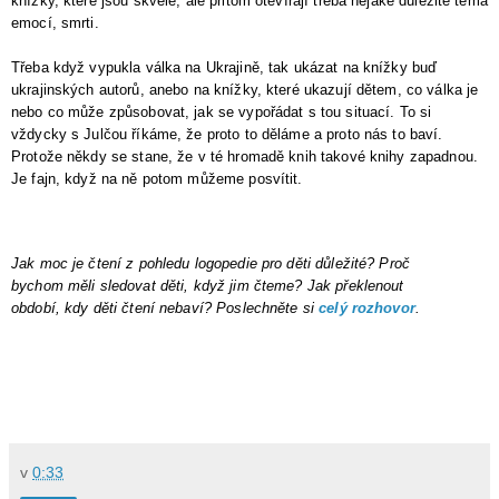
knížky, které jsou skvělé, ale přitom otevírají třeba nějaké důležité téma
emocí, smrti.
Třeba když vypukla válka na Ukrajině, tak ukázat na knížky buď
ukrajinských autorů, anebo na knížky, které ukazují dětem, co válka je
nebo co může způsobovat, jak se vypořádat s tou situací. To si
vždycky s Julčou říkáme, že proto to děláme a proto nás to baví.
Protože někdy se stane, že v té hromadě knih takové knihy zapadnou.
Je fajn, když na ně potom můžeme posvítit.
Jak moc je čtení z pohledu logopedie pro děti důležité? Proč
bychom měli sledovat děti, když jim čteme? Jak překlenout
období, kdy děti čtení nebaví? Poslechněte si
celý rozhovor
.
v
0:33