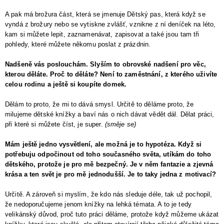
A pak má brožura část, která se jmenuje Dětský pas, která když se
vyndá z brožury nebo se vytiskne zvlášť, vznikne z ní deníček na léto,
kam si můžete lepit, zaznamenávat, zapisovat a také jsou tam tři
pohledy, které můžete někomu poslat z prázdnin.
Nadšeně vás poslouchám. Slyším to obrovské nadšení pro věc,
kterou děláte. Proč to děláte? Není to zaměstnání, z kterého uživíte
celou rodinu a ještě si koupíte domek.
Dělám to proto, že mi to dává smysl. Určitě to děláme proto, že
milujeme dětské knížky a baví nás o nich dávat vědět dál. Dělat práci,
při které si můžete číst, je super.
(směje se)
Mám ještě jedno vysvětlení, ale možná je to hypotéza. Když si
potřebuju odpočinout od toho současného světa, utíkám do toho
dětského, protože je pro mě bezpečný. Je v něm fantazie a zjevná
krása a ten svět je pro mě jednodušší. Je to taky jedna z motivací?
Určitě. A zároveň si myslím, že kdo nás sleduje déle, tak už pochopil,
že nedoporučujeme jenom knížky na lehká témata. A to je tedy
velikánský důvod, proč tuto práci děláme, protože když můžeme ukázat