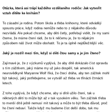
Otázka, která asi trápí každého vzdělaného rodiče: Jak vytvořit
vztah dítěte ke knihám?
To zásadní je rodina. Potom škola a třeba knihovny, které odvádějí
spoustu práce, když rodina nemůže nebo to z nějakého důvodu
nezvládá. Ale pokud chceme, aby děti četly, potřebují vidět, že my sami
čteme, že máme čtení rádi, že to k něčemu je, že to nějakým
způsobem náš život může obohatit. To je ta úplně nejdůležitější věc.
Jaký je rozdíl mezi tím, když si děti čtou samy a je jim čteno?
Zajímavé je, že z výzkumů vyplývá, že aby dítě dokázalo číst opravdu
s tím zážitkem, jaký máme my už jako dospělí, tak americká
neurovědkyně Maryanne Wolf říká, že čtecí dráha, aby ten zážitek mohl
být takový, jaký potřebujeme, se vytváří až třeba ve třinácti čtrnácti
letech.
Z toho vyplývá, že když chceme, aby si dítě užilo čtení, tak u
některých dětí to může být až v tak vysokém věku. Ten zážitek třeba
to menší dítě ještě nemusí mít takový a může to být třeba důvod, proč
ho čtení nebaví. Takže když mu budeme číst delší dobu, tak mu