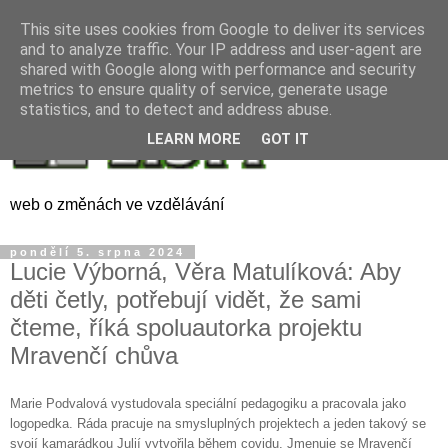
This site uses cookies from Google to deliver its services
and to analyze traffic. Your IP address and user-agent are
shared with Google along with performance and security
metrics to ensure quality of service, generate usage
statistics, and to detect and address abuse.
LEARN MORE
GOT IT
web o změnách ve vzdělávání
pondělí 5. srpna 2024
Lucie Výborná, Věra Matulíková: Aby
děti četly, potřebují vidět, že sami
čteme, říká spoluautorka projektu
Mravenčí chůva
Marie Podvalová vystudovala speciální pedagogiku a pracovala jako
logopedka. Ráda pracuje na smysluplných projektech a jeden takový se
svojí kamarádkou Julií vytvořila během covidu. Jmenuje se Mravenčí