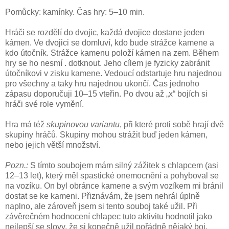
Pomůcky: kamínky. Čas hry: 5–10 min.
Hráči se rozdělí do dvojic, každá dvojice dostane jeden
kámen. Ve dvojici se domluví, kdo bude strážce kamene a
kdo útočník. Strážce kamenu položí kámen na zem. Během
hry se ho nesmí . dotknout. Jeho cílem je fyzicky zabránit
útočníkovi v zisku kamene. Vedoucí odstartuje hru najednou
pro všechny a taky hru najednou ukončí. Čas jednoho
zápasu doporučuji 10–15 vteřin. Po dvou až „x“ bojích si
hráči své role vymění.
Hra má též
skupinovou variantu
, při které proti sobě hrají dvě
skupiny hráčů. Skupiny mohou strážit buď jeden kámen,
nebo jejich větší množství.
Pozn.:
S tímto soubojem mám silný zážitek s chlapcem (asi
12–13 let), který měl spastické onemocnění a pohyboval se
na vozíku. On byl obránce kamene a svým vozíkem mi bránil
dostat se ke kameni. Přiznávám, že jsem nehrál úplně
naplno, ale zároveň jsem si tento souboj také užil. Při
závěrečném hodnocení chlapec tuto aktivitu hodnotil jako
nejlepší se slovy, že si konečně užil pořádně nějaký boj.