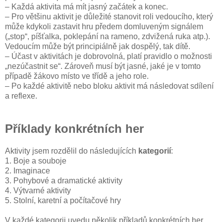
– Každá aktivita má mít jasný začátek a konec.
– Pro většinu aktivit je důležité stanovit roli vedoucího, který
může kdykoli zastavit hru předem domluveným signálem
(„stop“, píšťalka, poklepání na rameno, zdvižená ruka atp.).
Vedoucím může být principiálně jak dospělý, tak dítě.
– Účast v aktivitách je dobrovolná, platí pravidlo o možnosti
„nezúčastnit se“. Zároveň musí být jasné, jaké je v tomto
případě žákovo místo ve třídě a jeho role.
– Po každé aktivitě nebo bloku aktivit má následovat sdílení
a reflexe.
Příklady konkrétních her
Aktivity jsem rozdělil do následujících
kategorií
:
1. Boje a souboje
2. Imaginace
3. Pohybové a dramatické aktivity
4. Výtvarné aktivity
5. Stolní, karetní a počítačové hry
V každé kategorii uvedu několik příkladů konkrétních her