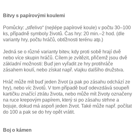
Bitvy s papírovými koulemi
Pomůcky: „střelivo“ (nejlépe papírové koule) v počtu 30–100
ks, případně symboly životů. Čas hry: 20 min.–2 hod. (dle
varianty hry, počtu hráčů, obtížnosti terénu atp.)
Jedná se o různé varianty bitev, kdy proti sobě hrají dvě
nebo více skupin hráčů. Cílem je zvítězit, přičemž jsou dvě
základní možnosti: Buď jen vyřadit ze hry protihráče
zásahem koulí, nebo získat např. vlajku dalšího družstva.
Hráč může mít buď jeden život (a pak po zásahu odchází ze
hry), nebo víc životů. V tom případě buď odevzdává soupeři
kartičku značící ztrátu života, nebo může mít životy označeny
na ruce krepovým papírem, který si po zásahu strhne a
bojuje, dokud má aspoň jeden život. Také může např. počítat
do 100 a pak se do hry opět vrátit.
Boj o kámen