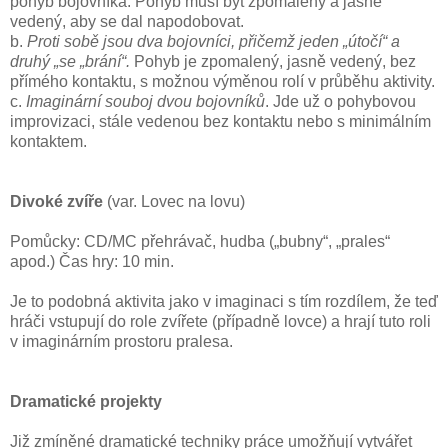
pohyb bojovníka. Pohyb musí být zpomalený a jasně
vedený, aby se dal napodobovat.
b.
Proti sobě jsou dva bojovníci, přičemž jeden „útočí“ a
druhý „se „brání“.
Pohyb je zpomalený, jasně vedený, bez
přímého kontaktu, s možnou výměnou rolí v průběhu aktivity.
c.
Imaginární souboj dvou bojovníků
. Jde už o pohybovou
improvizaci, stále vedenou bez kontaktu nebo s minimálním
kontaktem.
Divoké zvíře
(var. Lovec na lovu)
Pomůcky: CD/MC přehrávač, hudba („bubny“, „prales“
apod.) Čas hry: 10 min.
Je to podobná aktivita jako v imaginaci s tím rozdílem, že teď
hráči vstupují do role zvířete (případně lovce) a hrají tuto roli
v imaginárním prostoru pralesa.
Dramatické projekty
Již zmíněné dramatické techniky práce umožňují vytvářet