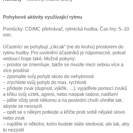
Pohybové aktivity využívající rytmu
Pomůcky: CD/MC přehrávač, rytmická hudba. Čas hry: 5–10
min.
Účastníci se pohybují „cikcak“ (ne do kruhu) prostorem do
rytmu hudby. Pro uvolnění účastníků je nápomocné, pokud
vedoucí hraje také. Možné pokyny:
– prostor se zmenšuje, takže se musíte mezi sebou více a
více prodírat
– zpomalte svůj pohyb skoro do nehybnosti
– zrychlete svůj pohyb do max. rychlosti
– přidejte zvuk (dupnutí, výkřik, …), vyjádřete pomocí zvuků
a křiku svůj vztek, agresi, nebo naopak radost, nadšení
– jděte vždy proti někomu a na poslední chvíli uhněte tak,
abyste se nesrazili
– opět se s někým potkejte a křičte proti sobě nějaké slovo
nebo zvuk
– najděte si někoho, koho budete stále sledovat, ale tak, aby
to nezjistil