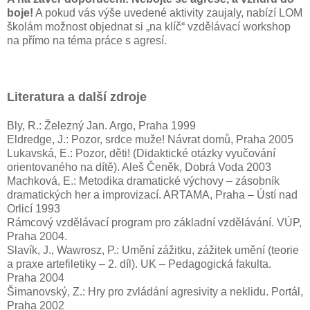
boje!
A pokud vás výše uvedené aktivity zaujaly, nabízí LOM
školám možnost objednat si „na klíč“ vzdělávací workshop
na přímo na téma práce s agresí.
Literatura a další zdroje
Bly, R.: Železný Jan. Argo, Praha 1999
Eldredge, J.: Pozor, srdce muže! Návrat domů, Praha 2005
Lukavská, E.: Pozor, děti! (Didaktické otázky vyučování
orientovaného na dítě). Aleš Čeněk, Dobrá Voda 2003
Machková, E.: Metodika dramatické výchovy – zásobník
dramatických her a improvizací. ARTAMA, Praha – Ústí nad
Orlicí 1993
Rámcový vzdělávací program pro základní vzdělávání. VÚP,
Praha 2004.
Slavík, J., Wawrosz, P.: Umění zážitku, zážitek umění (teorie
a praxe artefiletiky – 2. díl). UK – Pedagogická fakulta.
Praha 2004
Šimanovský, Z.: Hry pro zvládání agresivity a neklidu. Portál,
Praha 2002