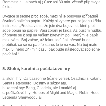
Rammstain, Laibach aj.) Čas: asi 30 min. včetně přípravy a
úklidu
Dvojice si sedne proti sobě, mezi ní je polovina (případně
čtvrtina) balicího papíru. Každý si vybere pouze jednu křídu.
Instrukce: „Představte si, že jste dva bojovníci, kteří proti
sobě bojují na papíře. Vaší zbraní je křída. Až pustím hudbu,
připravte se k boji na vašem bitevním poli, kterým je papír
mezi vámi. Boj začne, až řeknu teď. Jak přesně bude
probíhat, co se na papíře stane, to je na vás. Na boj máte
max. 5 (nebo „x“) min času, pak bude následovat společné
povídání.“
5. Stolní, karetní a počítačové hry
a. stolní hry: Carcassonne (různé verze), Osadníci z Katanu,
Sankt Petersburg, Dostihy a sázky atp.
b. karetní hry: Bang, Citadela, ale i mariáš aj.
c. počítačové hry: Hereos of Might and Magic, Robin Hood:
Legenda Sherwoodu aj.