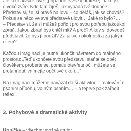
ale jako
divoké zvíře
(případně
lovec
v pralese). Jaké jsi
divoké zvíře. Kde tam žiješ, jak vypadá tvé doupě?…
Představ si, že jsi právě na lovu – co děláš, jak se chováš?
Pokus se něco ve své představě ulovit… Jaké to bylo?…
– Představ si, že si můžeš pořídit pro svou potřebu jakoukoli
zbraň
. Jakou zbraň bys chtěl mít? A proč? A kdy si dovedeš
představit, že bys jí použil? Za jakých okolností a za jakým
cílem?…
Každou imaginaci je nutné ukončit návratem do reálného
prostoru: „Teď ukončete svou představu, staňte se opět
člověkem, proberte se, pomalu otevřete oči, můžete se
protáhnout, vnímejte opět své okolí…“
Na imaginaci můžeme navázat další aktivitou – malováním,
psaním příběhu, volným psaním… – a teprve pak zařadit
reflexi.
3. Pohybové a dramatické aktivity
Honičky
– všechny možné druhy