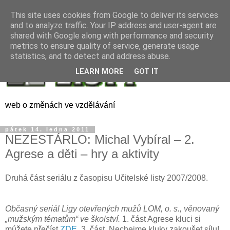
This site uses cookies from Google to deliver its services
and to analyze traffic. Your IP address and user-agent are
shared with Google along with performance and security
metrics to ensure quality of service, generate usage
statistics, and to detect and address abuse.
LEARN MORE
GOT IT
web o změnách ve vzdělávání
pátek 14. ledna 2011
NEZESTÁRLO: Michal Vybíral – 2.
Agrese a děti – hry a aktivity
Druhá část seriálu z časopisu Učitelské listy 2007/2008.
Občasný seriál Ligy otevřených mužů LOM, o. s., věnovaný
„mužským tématům“ ve školství.
1. část Agrese kluci si
múžete přečíst
ZDE
, 3. část Nechejme kluky zakoušet sílu!