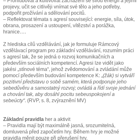
– Prohlubovat a kultivovat zacházení se svou energií a jejími
projevy, učit se citlivěji vnímat své tělo a jeho potřeby,
podpořit prožívání a sdělování pocitů.
– Reflektovat témata s agresí související: energie, síla, útok,
obrana, prosazení a ustoupení, vítězství a porážka,
hranice….
Z hlediska cílů vzdělávání, jak je formuluje Rámcový
vzdělávací program pro základní vzdělávání, rozumím práci
s agresí tak, že se jedná o rozvoj komunikačních a
především sociálních kompetencí. Agresi lze vidět jako
jakési „stínové téma“, jehož zvědomování a zvládání může
pomocí především budování kompetence K: „
(žák) si vytváří
pozitivní představu o sobě samém, která podporuje jeho
sebedůvěru a samostatný rozvoj; ovládá a řídí svoje jednání
a chování tak, aby dosáhl pocitu sebeuspokojení a
sebeúcty“
. (RVP, s. 8, zvýraznění MV)
Základní pravidla
her a aktivit
– Pravidla mají být maximálně jasná, srozumitelná,
domluvená před započetím hry. Během hry je možné
pravidla měnit pouze při přerušení hry.