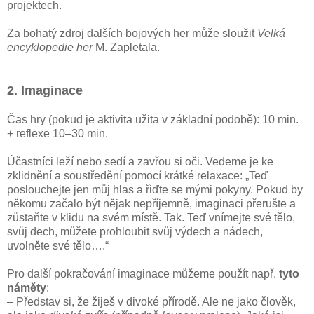
projektech.
Za bohatý zdroj dalších bojových her může sloužit
Velká
encyklopedie her
M. Zapletala.
2. Imaginace
Čas hry (pokud je aktivita užita v základní podobě): 10 min.
+ reflexe 10–30 min.
Účastníci leží nebo sedí a zavřou si oči. Vedeme je ke
zklidnění a soustředění pomocí krátké relaxace: „Teď
poslouchejte jen můj hlas a řiďte se mými pokyny. Pokud by
někomu začalo být nějak nepříjemně, imaginaci přerušte a
zůstaňte v klidu na svém místě. Tak. Teď vnímejte své tělo,
svůj dech, můžete prohloubit svůj výdech a nádech,
uvolněte své tělo….“
Pro další pokračování imaginace můžeme použít např.
tyto
náměty
:
– Představ si, že žiješ v divoké přírodě. Ale ne jako člověk,