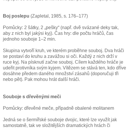
Boj poslepu
(Zapletal, 1985, s. 176–177)
Pomůcky: 2 šátky, 2 „pešky“ (např. dvě svázané deky tak,
aby z nich byl jakýsi kyj). Čas hry: dle počtu hráčů, čas
jednoho souboje 1–2 min.
Skupina vytvoří kruh, ve kterém proběhne souboj. Dva hráči
se postaví do kruhu a zavážou si oči. Každý z nich drží v
ruce kyj. Na písknutí začne souboj. Cílem každého hráče je
udeřit protivníka svým kyjem. Vítězem se stává ten, kdo dříve
dosáhne předem daného množství zásahů (doporučuji tři
nebo pět). Pak mohou hrát další hráči.
Souboje s dřevěnými meči
Pomůcky: dřevěné meče, případně obalené molitanem
Jedná se o šermířské souboje dvojic, které lze využít jak
samostatně, tak ve složitějších dramatických hrách či