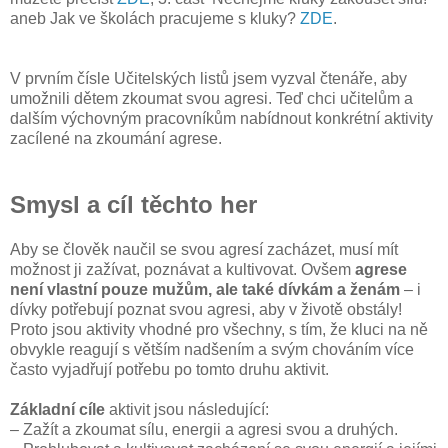
aneb Jak ve školách pracujeme s kluky?
ZDE
.
V prvním čísle Učitelských listů jsem vyzval čtenáře, aby
umožnili dětem zkoumat svou agresi. Teď chci učitelům a
dalším výchovným pracovníkům nabídnout konkrétní aktivity
zacílené na zkoumání agrese.
Smysl a cíl těchto her
Aby se člověk naučil se svou agresí zacházet, musí mít
možnost ji zažívat, poznávat a kultivovat. Ovšem
agrese
není vlastní pouze mužům, ale také dívkám a ženám
– i
dívky potřebují poznat svou agresi, aby v životě obstály!
Proto jsou aktivity vhodné pro všechny, s tím, že kluci na ně
obvykle reagují s větším nadšením a svým chováním více
často vyjadřují potřebu po tomto druhu aktivit.
Základní cíle
aktivit jsou následující:
– Zažít a zkoumat sílu, energii a agresi svou a druhých.