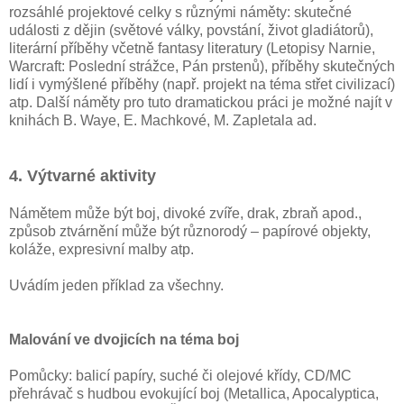
rozsáhlé projektové celky s různými náměty: skutečné
události z dějin (světové války, povstání, život gladiátorů),
literární příběhy včetně fantasy literatury (Letopisy Narnie,
Warcraft: Poslední strážce, Pán prstenů), příběhy skutečných
lidí i vymýšlené příběhy (např. projekt na téma střet civilizací)
atp. Další náměty pro tuto dramatickou práci je možné najít v
knihách B. Waye, E. Machkové, M. Zapletala ad.
4. Výtvarné aktivity
Námětem může být boj, divoké zvíře, drak, zbraň apod.,
způsob ztvárnění může být různorodý – papírové objekty,
koláže, expresivní malby atp.
Uvádím jeden příklad za všechny.
Malování ve dvojicích na téma boj
Pomůcky: balicí papíry, suché či olejové křídy, CD/MC
přehrávač s hudbou evokující boj (Metallica, Apocalyptica,