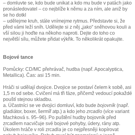
– domluvte se, kdo bude unikat a kdo mu bude v patách jako
pronásledovatel – co nejblíže k němu a za ním, ale aniž by
se ho dotkl
– udělejme kruh, stále vnímejme rytmus. Představte si, že
před vámi leží sníh. Udělejte si z něj „jako“ sněhovou kouli a
vší silou ji hoďte na někoho naproti. Dejte do toho co
největší sílu, můžete přidat výkřik. To několikrát opakujte.
Bojové tance
Pomůcky: CD/MC přehrávač, hudba (např. Apocalyptica,
Metallica). Čas: asi 15 min.
Hráči si udělají dvojice. Dvojice se postaví čelem k sobě, asi
1,5 m od sebe. Cvičení má tři fáze, přičemž vedoucí pokaždé
pouští stejnou skladbu.
a. Účastníci se ve dvojici domluví, kdo bude
bojovník
(např.
gladiátor, boxer, šermíř atp.) a kdo jeho
zrcadlo
(více variant
Machková s. 95–96). Po puštění hudby bojovník před
zrcadlem nacvičuje své bojové pohyby, údery, rány atp.
Úkolem hráče v roli zrcadla je co nejpřesněji kopírovat