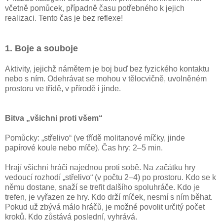
včetně pomůcek, případně času potřebného k jejich
realizaci. Tento čas je bez reflexe!
1. Boje a souboje
Aktivity, jejichž námětem je boj buď bez fyzického kontaktu
nebo s ním. Odehrávat se mohou v tělocvičně, uvolněném
prostoru ve třídě, v přírodě i jinde.
Bitva „všichni proti všem“
Pomůcky: „střelivo“ (ve třídě molitanové míčky, jinde
papírové koule nebo míče). Čas hry: 2–5 min.
Hrají všichni hráči najednou proti sobě. Na začátku hry
vedoucí rozhodí „střelivo“ (v počtu 2–4) po prostoru. Kdo se k
němu dostane, snaží se trefit dalšího spoluhráče. Kdo je
trefen, je vyřazen ze hry. Kdo drží míček, nesmí s ním běhat.
Pokud už zbývá málo hráčů, je možné povolit určitý počet
kroků. Kdo zůstává poslední, vyhrává.