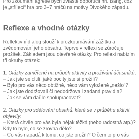
Pro zkoumání agrese bych zvláště doporučil hru Bang, což
je „střílecí“ hra pro 3–7 hráčů na motivy Divokého západu.
Reflexe a vhodné otázky
Reflektivní dialog slouží k prozkoumávání zážitku a
zvědomování jeho obsahu. Teprve v reflexi se zúročuje
prožitek. Základem jsou otevřené otázky. Pro reflexi nabízím
tři okruhy otázek:
1.
Otázky zaměřené na průběh aktivity a prožívání účastníků
:
– Jak jste se cítili, jaké pocity jste si prožili?
– Bylo pro vás něco obtížné, něco vám vyloženě „nešlo“?
– Jak jste dodržovali či nedodržovali zadaná pravidla?
– Jak se vám dařilo spolupracovat?
2.
Otázky pro sdělování obsahů, které se v průběhu aktivit
objevily
:
– Která chvíle pro vás byla nějak těžká (nebo radostná atp.)?
Kdy to bylo, co se zrovna dělo?
– Co vás napadá k tomu, co jste prožili? O čem to pro vás