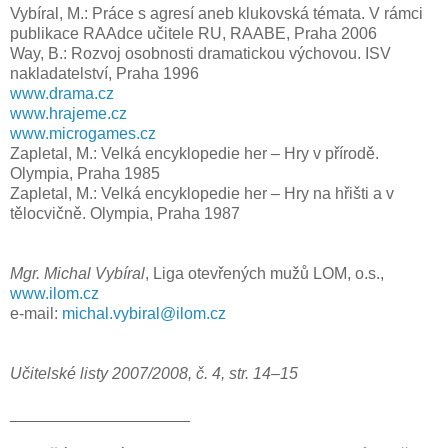
Vybíral, M.: Práce s agresí aneb klukovská témata. V rámci
publikace RAAdce učitele RU, RAABE, Praha 2006
Way, B.: Rozvoj osobnosti dramatickou výchovou. ISV
nakladatelství, Praha 1996
www.drama.cz
www.hrajeme.cz
www.microgames.cz
Zapletal, M.: Velká encyklopedie her – Hry v přírodě.
Olympia, Praha 1985
Zapletal, M.: Velká encyklopedie her – Hry na hřišti a v
tělocvičně. Olympia, Praha 1987
Mgr. Michal Vybíral
, Liga otevřených mužů LOM, o.s.,
www.ilom.cz
e-mail:
michal.vybiral@ilom.cz
Učitelské listy 2007/2008, č. 4, str. 14–15
____________________