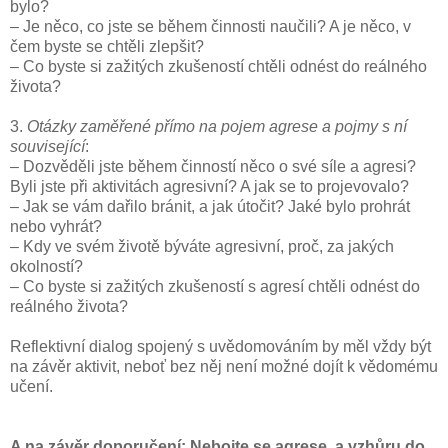
bylo?
– Je něco, co jste se během činnosti naučili? A je něco, v
čem byste se chtěli zlepšit?
– Co byste si zažitých zkušeností chtěli odnést do reálného
života?
3.
Otázky zaměřené přímo na pojem agrese a pojmy s ní
související
:
– Dozvěděli jste během činností něco o své síle a agresi?
Byli jste při aktivitách agresivní? A jak se to projevovalo?
– Jak se vám dařilo bránit, a jak útočit? Jaké bylo prohrát
nebo vyhrát?
– Kdy ve svém životě býváte agresivní, proč, za jakých
okolností?
– Co byste si zažitých zkušeností s agresí chtěli odnést do
reálného života?
Reflektivní dialog spojený s uvědomováním by měl vždy být
na závěr aktivit, neboť bez něj není možné dojít k vědomému
učení.
A na závěr doporučení: Nebojte se agrese, a vzhůru do