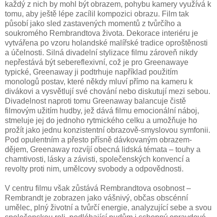
každý z nich by mohl být obrazem, pohybu kamery využívá k
tomu, aby ještě lépe zacílil kompozici obrazu. Film tak
působí jako sled zastavených momentů z tvůrčího a
soukromého Rembrandtova života. Dekorace interiéru je
vytvářena po vzoru holandské malířské tradice oproštěnosti
a účelnosti. Silná divadelní stylizace filmu zároveň nikdy
nepřestává být sebereflexivní, což je pro Greenawaye
typické, Greenaway ji podtrhuje například použitím
monologů postav, které někdy mluví přímo na kameru k
divákovi a vysvětlují své chování nebo diskutují mezi sebou.
Divadelnost naproti tomu Greenaway balancuje čistě
filmovým užitím hudby, jež dává filmu emocionální náboj,
stmeluje jej do jednoho rytmického celku a umožňuje ho
prožít jako jednu konzistentní obrazově-smyslovou symfonii.
Pod opulentním a přesto přísně dávkovaným obrazem-
dějem, Greenaway rozvíjí obecná lidská témata – touhy a
chamtivosti, lásky a závisti, společenských konvencí a
revolty proti nim, umělcovy svobody a odpovědnosti.
V centru filmu však zůstává Rembrandtova osobnost –
Rembrandt je zobrazen jako vášnivý, občas obscénní
umělec, plný životní a tvůrčí energie, analyzující sebe a svou