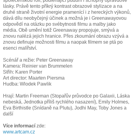
společenskou roli, podléhající pudům i schopný opravdové
lásky. Právě tento příkrý kontrast obrazové stylizace a na
druhé straně životní energie pramenící i z hereckých výkonů,
dává dílu neobyčejný účinek a možná je i Greenawayovou
odpovědí na otázku po svébytnosti filmu a malby jako
média. Obě umění totiž Greenaway propojuje, smývá a
znovu nalézá jejich hranice. Přes zkoumání obrazu vzývá a
znovu definuje možnosti filmu a naopak filmem se ptá po
esenci malířství.
Scénář a režie: Peter Greenaway
Kamera: Reinier van Brummelen
Střih: Karen Porter
Art director: Maarten Piersma
Hudba: Wlodek Pawlik
Hrají: Martin Freeman (Stopařův průvodce po Galaxii, Láska
nebeská, Jednotka příliš rychlého nasazení), Emily Holmes,
Eva Birthistle (Snídaně na Plutu), Jodhi May, Toby Jones a
další
Více informací
zde:
www.artcam.cz