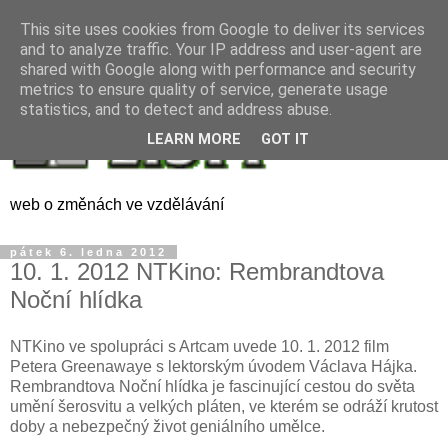
This site uses cookies from Google to deliver its services
and to analyze traffic. Your IP address and user-agent are
shared with Google along with performance and security
metrics to ensure quality of service, generate usage
statistics, and to detect and address abuse.
LEARN MORE
GOT IT
web o změnách ve vzdělávání
pátek 6. ledna 2012
10. 1. 2012 NTKino: Rembrandtova
Noční hlídka
NTKino ve spolupráci s Artcam uvede 10. 1. 2012 film
Petera Greenawaye s lektorským úvodem Václava Hájka.
Rembrandtova Noční hlídka je fascinující cestou do světa
umění šerosvitu a velkých pláten, ve kterém se odráží krutost
doby a nebezpečný život geniálního umělce.