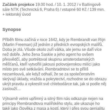
Začátek projekce
19.00 hod. / 10. 1. 2012 / v Ballingově
sále NTK (Technická 6, Praha 6) / vstupné 60 Kč / 139 min.
+ lektorský úvod
Synopse
Příběh filmu začíná v roce 1642, kdy je Rembrandt van Rijn
(Martin Freeman) již jedním z předních evropských malířů.
Doba je zlá. Všude okolo zuří válka, ale jemu se daří více
než dobře. Jeho žena Saskie a jeho agent ho ovšem
přesvědčí, aby portrétoval skupinu amsterodamských
měšťanů, kteří vytvořili jakousi polovojenskou milici jako
místo pro své setkávání. Rembradntovi se to příliš
nezamlouvá, ale když odhalí, že se za společenstvím
skrývají úklady, vražda a pokrytectví, rozhodne se do obrazu
ukrýt pravdu a vykreslit své chlebodárce tak, jak si podle něj
zaslouží…
Výtvarně velmi upřímný a silný film nás odkazuje nejen na
principy Rembrandtova malířského stylu, ale ukazuje ho
také jako člověka z masa a kostí, který i přes svou genialitu