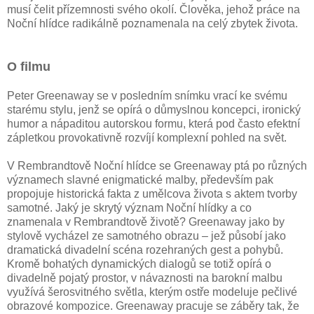
musí čelit přízemnosti svého okolí. Člověka, jehož práce na
Noční hlídce radikálně poznamenala na celý zbytek života.
O filmu
Peter Greenaway se v posledním snímku vrací ke svému
starému stylu, jenž se opírá o důmyslnou koncepci, ironický
humor a nápaditou autorskou formu, která pod často efektní
zápletkou provokativně rozvíjí komplexní pohled na svět.
V Rembrandtově Noční hlídce se Greenaway ptá po různých
významech slavné enigmatické malby, především pak
propojuje historická fakta z umělcova života s aktem tvorby
samotné. Jaký je skrytý význam Noční hlídky a co
znamenala v Rembrandtově životě? Greenaway jako by
stylově vycházel ze samotného obrazu – jež působí jako
dramatická divadelní scéna rozehraných gest a pohybů.
Kromě bohatých dynamických dialogů se totiž opírá o
divadelně pojatý prostor, v návaznosti na barokní malbu
využívá šerosvitného světla, kterým ostře modeluje pečlivé
obrazové kompozice. Greenaway pracuje se záběry tak, že