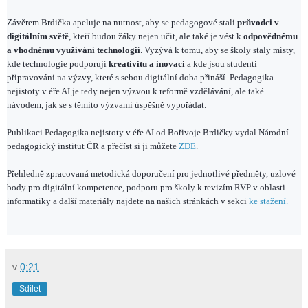
Závěrem Brdička apeluje na nutnost, aby se pedagogové stali
průvodci v
digitálním světě
, kteří budou žáky nejen učit, ale také je vést k
odpovědnému
a vhodnému využívání technologií
. Vyzývá k tomu, aby se školy staly místy,
kde technologie podporují
kreativitu a inovaci
a kde jsou studenti
připravováni na výzvy, které s sebou digitální doba přináší. Pedagogika
nejistoty v éře AI je tedy nejen výzvou k reformě vzdělávání, ale také
návodem, jak se s těmito výzvami úspěšně vypořádat.
Publikaci Pedagogika nejistoty v éře AI od Bořivoje Brdičky vydal Národní
pedagogický institut ČR a přečíst si ji můžete
ZDE
.
Přehledně zpracovaná metodická doporučení pro jednotlivé předměty, uzlové
body pro digitální kompetence, podporu pro školy k revizím RVP v oblasti
informatiky a další materiály najdete na našich stránkách v sekci
ke stažení.
v
0:21
Sdílet