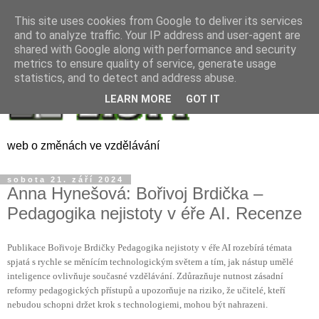
This site uses cookies from Google to deliver its services
and to analyze traffic. Your IP address and user-agent are
shared with Google along with performance and security
metrics to ensure quality of service, generate usage
statistics, and to detect and address abuse.
LEARN MORE
GOT IT
web o změnách ve vzdělávání
sobota 21. září 2024
Anna Hynešová: Bořivoj Brdička –
Pedagogika nejistoty v éře AI. Recenze
Publikace Bořivoje Brdičky Pedagogika nejistoty v éře AI rozebírá témata
spjatá s rychle se měnícím technologickým světem a tím, jak nástup umělé
inteligence ovlivňuje současné vzdělávání. Zdůrazňuje nutnost zásadní
reformy pedagogických přístupů a upozorňuje na riziko, že učitelé, kteří
nebudou schopni držet krok s technologiemi, mohou být nahrazeni.