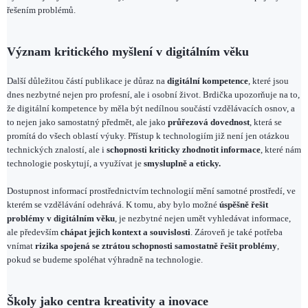
řešením problémů.
Význam kritického myšlení v digitálním věku
Další důležitou částí publikace je důraz na
digitální kompetence
, které jsou
dnes nezbytné nejen pro profesní, ale i osobní život. Brdička upozorňuje na to,
že digitální kompetence by měla být nedílnou součástí vzdělávacích osnov, a
to nejen jako samostatný předmět, ale jako
průřezová dovednost
, která se
promítá do všech oblastí výuky. Přístup k technologiím již není jen otázkou
technických znalostí, ale i
schopnosti kriticky zhodnotit informace
, které nám
technologie poskytují, a využívat je
smysluplně a eticky.
Dostupnost informací prostřednictvím technologií mění samotné prostředí, ve
kterém se vzdělávání odehrává. K tomu, aby bylo možné
úspěšně řešit
problémy v digitálním věku
, je nezbytné nejen umět vyhledávat informace,
ale především
chápat jejich kontext a souvislosti
. Zároveň je také potřeba
vnímat
rizika spojená se ztrátou schopnosti samostatně řešit problémy
,
pokud se budeme spoléhat výhradně na technologie.
Školy jako centra kreativity a inovace