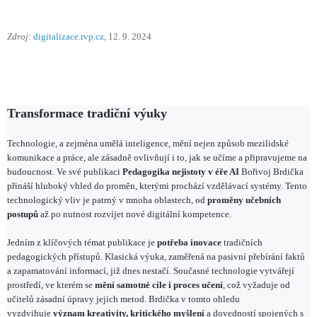
Zdroj
:
digitalizace.rvp.cz
, 12. 9. 2024
Transformace tradiční výuky
Technologie, a zejména umělá inteligence, mění nejen způsob mezilidské
komunikace a práce, ale zásadně ovlivňují i to, jak se učíme a připravujeme na
budoucnost. Ve své publikaci
Pedagogika nejistoty v éře AI
Bořivoj Brdička
přináší hluboký vhled do proměn, kterými prochází vzdělávací systémy. Tento
technologický vliv je patrný v mnoha oblastech, od
proměny učebních
postupů
až po nutnost rozvíjet nové digitální kompetence.
Jedním z klíčových témat publikace je
potřeba inovace
tradičních
pedagogických přístupů. Klasická výuka, zaměřená na pasivní přebírání faktů
a zapamatování informací, již dnes nestačí. Současné technologie vytvářejí
prostředí, ve kterém se
mění samotné cíle i proces učení
, což vyžaduje od
učitelů zásadní úpravy jejich metod. Brdička v tomto ohledu
vyzdvihuje
význam kreativity, kritického myšlení
a dovedností spojených s