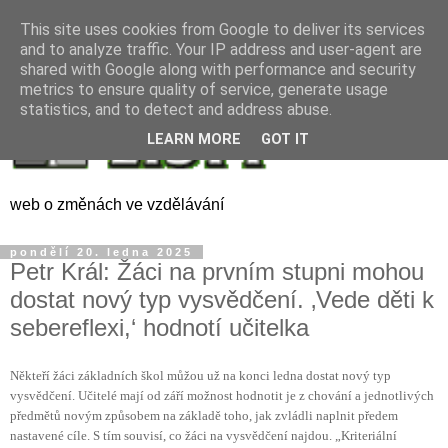
This site uses cookies from Google to deliver its services
and to analyze traffic. Your IP address and user-agent are
shared with Google along with performance and security
metrics to ensure quality of service, generate usage
statistics, and to detect and address abuse.
LEARN MORE
GOT IT
web o změnách ve vzdělávání
pondělí 20. ledna 2025
Petr Král: Žáci na prvním stupni mohou
dostat nový typ vysvědčení. ‚Vede děti k
sebereflexi,‘ hodnotí učitelka
Někteří žáci základních škol můžou už na konci ledna dostat nový typ
vysvědčení. Učitelé mají od září možnost hodnotit je z chování a jednotlivých
předmětů novým způsobem na základě toho, jak zvládli naplnit předem
nastavené cíle. S tím souvisí, co žáci na vysvědčení najdou. „Kriteriální