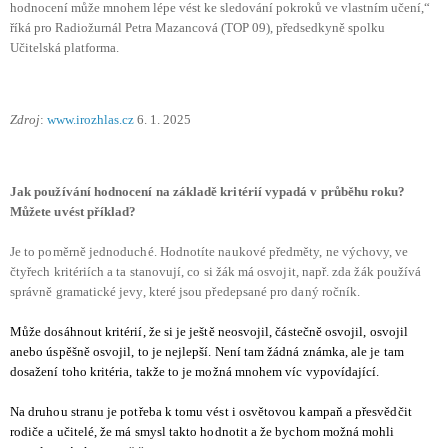
hodnocení může mnohem lépe vést ke sledování pokroků ve vlastním učení,“
říká pro Radiožurnál Petra Mazancová (TOP 09), předsedkyně spolku
Učitelská platforma.
Zdroj
:
www.irozhlas.cz
6. 1. 2025
Jak používání hodnocení na základě kritérií vypadá v průběhu roku?
Můžete uvést příklad?
Je to poměrně jednoduché. Hodnotíte naukové předměty, ne výchovy, ve
čtyřech kritériích a ta stanovují, co si žák má osvojit, např. zda žák používá
správně gramatické jevy, které jsou předepsané pro daný ročník.
Může dosáhnout kritérií, že si je ještě neosvojil, částečně osvojil, osvojil
anebo úspěšně osvojil, to je nejlepší. Není tam žádná známka, ale je tam
dosažení toho kritéria, takže to je možná mnohem víc vypovídající.
Na druhou stranu je potřeba k tomu vést i osvětovou kampaň a přesvědčit
rodiče a učitelé, že má smysl takto hodnotit a že bychom možná mohli