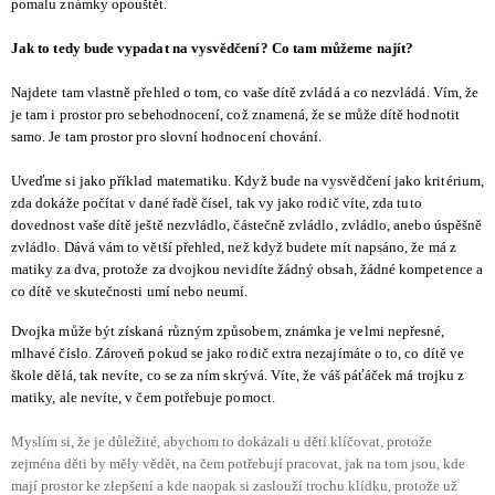
pomalu známky opouštět.
Jak to tedy bude vypadat na vysvědčení? Co tam můžeme najít?
Najdete tam vlastně přehled o tom, co vaše dítě zvládá a co nezvládá. Vím, že
je tam i prostor pro sebehodnocení, což znamená, že se může dítě hodnotit
samo. Je tam prostor pro slovní hodnocení chování.
Uveďme si jako příklad matematiku. Když bude na vysvědčení jako kritérium,
zda dokáže počítat v dané řadě čísel, tak vy jako rodič víte, zda tuto
dovednost vaše dítě ještě nezvládlo, částečně zvládlo, zvládlo, anebo úspěšně
zvládlo. Dává vám to větší přehled, než když budete mít napsáno, že má z
matiky za dva, protože za dvojkou nevidíte žádný obsah, žádné kompetence a
co dítě ve skutečnosti umí nebo neumí.
Dvojka může být získaná různým způsobem, známka je velmi nepřesné,
mlhavé číslo. Zároveň pokud se jako rodič extra nezajímáte o to, co dítě ve
škole dělá, tak nevíte, co se za ním skrývá. Víte, že váš páťáček má trojku z
matiky, ale nevíte, v čem potřebuje pomoct.
Myslím si, že je důležité, abychom to dokázali u dětí klíčovat, protože
zejména děti by měly vědět, na čem potřebují pracovat, jak na tom jsou, kde
mají prostor ke zlepšení a kde naopak si zaslouží trochu klídku, protože už