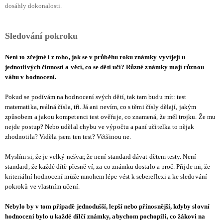
dosáhly dokonalosti.
Sledování pokroku
Není to zřejmé i z toho, jak se v průběhu roku známky vyvíjejí u
jednotlivých činností a věcí, co se děti učí? Různé známky mají různou
váhu v hodnocení.
Pokud se podívám na hodnocení svých dětí, tak tam budu mít: test
matematika, reálná čísla, tři. Já ani nevím, co s těmi čísly dělají, jakým
způsobem a jakou kompetenci test ověřuje, co znamená, že měl trojku. Že mu
nejde postup? Nebo udělal chybu ve výpočtu a paní učitelka to nějak
zhodnotila? Viděla jsem ten test? Většinou ne.
Myslím si, že je velký nešvar, že není standard dávat dětem testy. Není
standard, že každé dítě přesně ví, za co známku dostalo a proč. Přijde mi, že
kriteriální hodnocení může mnohem lépe vést k sebereflexi a ke sledování
pokroků ve vlastním učení.
Nebylo by v tom případě jednodušší, lepší nebo přínosnější, kdyby slovní
hodnocení bylo u každé dílčí známky, abychom pochopili, co žákovi na