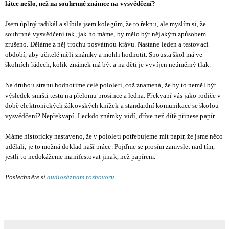
látce nešlo, než na souhrnné známce na vysvědčení?
Jsem úplný radikál a slíbila jsem kolegům, že to řeknu, ale myslím si, že
souhrnné vysvědčení tak, jak ho máme, by mělo být nějakým způsobem
zrušeno. Děláme z něj trochu posvátnou krávu. Nastane leden a testovací
období, aby učitelé měli známky a mohli hodnotit. Spousta škol má ve
školních řádech, kolik známek má být a na děti je vyvíjen neúměrný tlak.
Na druhou stranu hodnotíme celé pololetí, což znamená, že by to neměl být
výsledek smršti testů na přelomu prosince a ledna. Překvapí vás jako rodiče v
době elektronických žákovských knížek a standardní komunikace se školou
vysvědčení? Nepřekvapí. Leckdo známky vidí, dříve než dítě přinese papír.
Máme historicky nastaveno, že v pololetí potřebujeme mít papír, že jsme něco
udělali, je to možná doklad naší práce. Pojďme se prosím zamyslet nad tím,
jestli to nedokážeme manifestovat jinak, než papírem.
Poslechněte si
audiozáznam rozhovoru
.