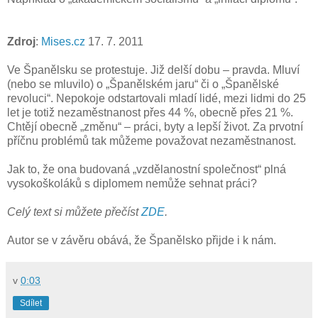
Zdroj
:
Mises.cz
17. 7. 2011
Ve Španělsku se protestuje. Již delší dobu – pravda. Mluví
(nebo se mluvilo) o „Španělském jaru“ či o „Španělské
revoluci“. Nepokoje odstartovali mladí lidé, mezi lidmi do 25
let je totiž nezaměstnanost přes 44 %, obecně přes 21 %.
Chtějí obecně „změnu“ – práci, byty a lepší život. Za prvotní
příčnu problémů tak můžeme považovat nezaměstnanost.
Jak to, že ona budovaná „vzdělanostní společnost“ plná
vysokoškoláků s diplomem nemůže sehnat práci?
Celý text si můžete přečíst
ZDE
.
Autor se v závěru obává, že Španělsko přijde i k nám.
v
0:03
Sdílet