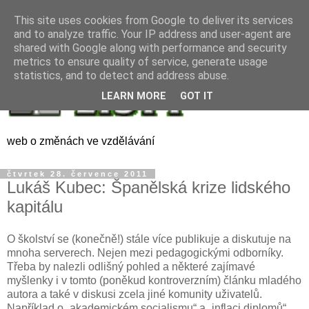
This site uses cookies from Google to deliver its services
and to analyze traffic. Your IP address and user-agent are
shared with Google along with performance and security
metrics to ensure quality of service, generate usage
statistics, and to detect and address abuse.
LEARN MORE
GOT IT
web o změnách ve vzdělávání
čtvrtek 28. července 2011
Lukáš Kubec: Španělská krize lidského
kapitálu
O školství se (konečně!) stále více publikuje a diskutuje na
mnoha serverech. Nejen mezi pedagogickými odborníky.
Třeba by nalezli odlišný pohled a některé zajímavé
myšlenky i v tomto (poněkud kontroverzním) článku mladého
autora a také v diskusi zcela jiné komunity uživatelů.
Například o „akademickém socialismu“ a „inflaci diplomů“.