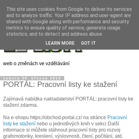
This site uses cookies from Google to deliver its services
and to analyze traffic. Your IP address and user-agent are
shared with Google along with performance and security
metrics to ensure quality of service, generate usage
statistics, and to detect and address abuse.
LEARN MORE
GOT IT
web o změnách ve vzdělávání
sobota 30. března 2019
PORTÁL: Pracovní listy ke stažení
Zajímavá nabídka nakladatelství PORTÁL: pracovní listy ke
stažení zdarma.
Na e-shopu https://obchod.portal.cz/ na stránce
Pracovní
listy ke stažení
nebo u jednotlivých knih v sekci Další
informace si můžete stáhnout pracovní listy pro rozvoj
grafomotoriky, kreslení, výslovnosti, čtení, počítání, atd.