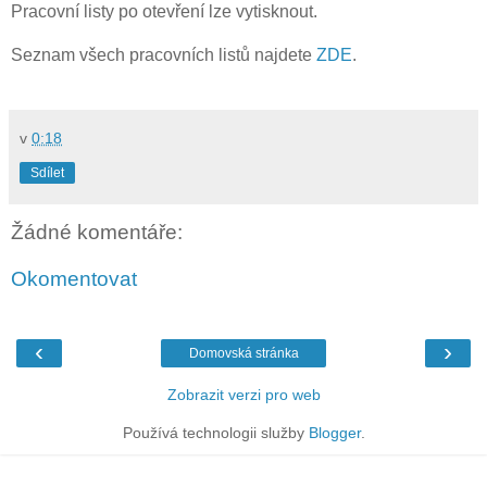
Pracovní listy po otevření lze vytisknout.
Seznam všech pracovních listů najdete
ZDE
.
v
0:18
Sdílet
Žádné komentáře:
Okomentovat
‹
›
Domovská stránka
Zobrazit verzi pro web
Používá technologii služby
Blogger
.