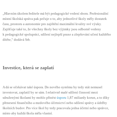
„Hlavním úkolem ředitele má být pedagogické vedení sboru. Profesionální
místní školská správa pak pečuje o to, aby jednotlivé školy měly dostatek
času, prostoru a autonomie pro zajištění maximální kvality své výuky.
Zajišťuje také to, že všechny školy bez výjimky jsou odborně vedeny
k pedagogické spolupráci, sdílení nejlepší praxe a zlepšování učení každého
dítěte,“ dodává Srb.
Investice, která se zaplatí
A dá se očekávat také úspora. Do nového systému by tedy stát nemusel
investovat, zaplatil by se sám. I relativně malé sdílení činností mezi
sdruženými školami by mohlo přinést
úsporu
1,87 miliardy korun, a to díky
přenesení finančního a mzdového účetnictví nebo sdílení správy a údržby
školních budov. Pro více škol by tedy pracovala jedna účetní nebo správce,
místo aby každá škola měla vlastní.