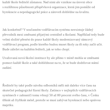
každé škole ředitelé zůstanou. Nad nimi ale vznikne na úrovni obce
s rozšířenou působnosti příspěvková organizace, která jim pomůže od
byrokracie a nepedagogické práce a zároveň dohlédne na kvalitu.
Jak konkrétně? V současném vzdělávacím systému neexistuje žádný
převodník mezi změnami přijatými centrálně a školami. Například tedy bude
velmi složité přenést do praxe každé školy modernizovaný rámcový
vzdělávací program, podle kterého budou muset školy za tři roky začít učit.
Bude záležet na každém řediteli, jak se toho chopí.
Uvažovaná nová školní instituce by ale přímo v místě mohla se změnami
pomoct každé škole a také dohlédnout na to, že se bude dodržovat státní
zadání.
Ředitelé by také podle návrhu odborníků měli mít daleko více času na
skutečné pedagogické řízení školy. Zatímco v nejlepších vzdělávacích
systémech v zahraničí tomu věnují 50 až 80 procent svého času, v Česku
třikrát až čtyřikrát méně, protože se musí zabývat byrokracií nebo správou
majetku.