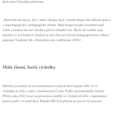
škol nebo Učitelská platforma.
„Skutečně má smysl, aby v rámci skupin škol v území fungovala sdílená správa
v nepedagogické i pedagogické oblasti. Mají fungovat jako koordinovaný
celek a nemusí mít ani všechny právní subjektivitu. Školy ale nadále mají
působit ve své budově a ředitel se má věnovat hlavně pedagogickému vedení,“
popisuje Vladimír Srb z Partnerství pro vzdělávání 2030+.
Málo řízení, horší výsledky
Důležité je zmínit, že na rozdrobenost českých škol doplácí děti. A ve
výsledku je tedy v sázce i budoucnost Česka. Podle mezinárodního šetření
PISA z roku 2022 stojí za polovinou rozdílů ve výsledcích dětí v matematice
právě rozdíl v kvalitě škol. Průměr OECD je přitom na úrovni 32 procent.