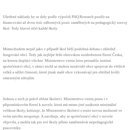
Ušetřené náklady by se daly podle výpočtů PAQ Research použít na
financování až dvou tisíc odborných pozic zaměřených na pedagogický rozvoj
škol. Tedy hlavní účel každé školy.
Mimochodem stejně jako v případě škol běží podobná debata i ohledně
fungování obcí. Tedy jak nejlépe řešit obrovskou rozdrobenost řízení Česka,
na kterou doplácí všichni. Ministerstvo vnitra letos prosadilo institut
společenství obcí, v rámci nichž se mohou nezávislé obce spojovat do větších
celků a sdílet činnosti, které jinak malé obce vykonávají jen obtížně kvůli
omezeným zdrojům.
Jednou z nich je právě oblast školství. Ministerstvo vnitra proto i v
připomínkovém řízení k novele, která má mimo jiné uzákonit minimální
velikost školy, kritizuje, že Ministerstvo školství s touto novou možností ve
svém návrhu neoperuje. A navrhuje, aby se společenství obcí v novele
objevila, a mohla tak pro své školy přímo zaměstnávat nepedagogické
pracovníky.