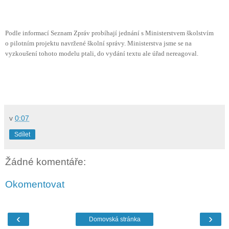
Podle informací Seznam Zpráv probíhají jednání s Ministerstvem školstvím
o pilotním projektu navržené školní správy. Ministerstva jsme se na
vyzkoušení tohoto modelu ptali, do vydání textu ale úřad nereagoval.
v
0:07
Sdílet
Žádné komentáře:
Okomentovat
‹
›
Domovská stránka