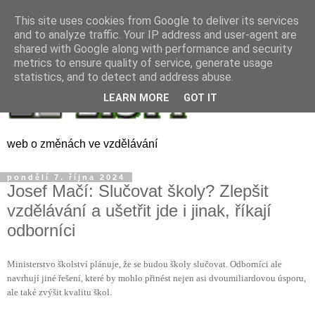
This site uses cookies from Google to deliver its services
and to analyze traffic. Your IP address and user-agent are
shared with Google along with performance and security
metrics to ensure quality of service, generate usage
statistics, and to detect and address abuse.
LEARN MORE
GOT IT
web o změnách ve vzdělávání
pondělí 7. října 2024
Josef Mačí: Slučovat školy? Zlepšit
vzdělávání a ušetřit jde i jinak, říkají
odborníci
Ministerstvo školství plánuje, že se budou školy slučovat. Odborníci ale
navrhují jiné řešení, které by mohlo přinést nejen asi dvoumiliardovou úsporu,
ale také zvýšit kvalitu škol.