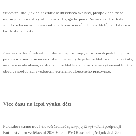
Slučování škol, jak ho navrhuje Ministerstvo školství, předpokládá, že se
uspoří především díky sdílení nepedagogické práce. Na více škol by tedy
stačilo třeba méně administrativních pracovníků nebo i ředitelů, než když má
každá škola vlastní.
Asociace ředitelů základních škol ale upozorňuje, že se pravděpodobně pouze
povinnosti přesunou na větší školu. Sice ubyde jeden ředitel ze sloučené školy,
asociace se ale obává, že zbývající ředitel bude muset stejně vykonávat funkce
obou ve spolupráci s vedoucím učitelem odloučeného pracoviště.
Více času na lepší výuku dětí
Na druhou stranu nová úroveň školské správy, jejíž vytvoření podporují
Partnerství pro vzdělávání 2030+ nebo PAQ Research, předpokládá, že na