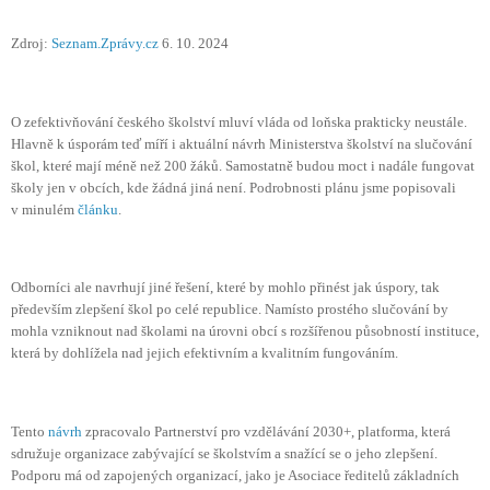
Zdroj:
Seznam.Zprávy.cz
6. 10. 2024
O zefektivňování českého školství mluví vláda od loňska prakticky neustále.
Hlavně k úsporám teď míří i aktuální návrh Ministerstva školství na slučování
škol, které mají méně než 200 žáků. Samostatně budou moct i nadále fungovat
školy jen v obcích, kde žádná jiná není. Podrobnosti plánu jsme popisovali
v minulém
článku
.
Odborníci ale navrhují jiné řešení, které by mohlo přinést jak úspory, tak
především zlepšení škol po celé republice. Namísto prostého slučování by
mohla vzniknout nad školami na úrovni obcí s rozšířenou působností instituce,
která by dohlížela nad jejich efektivním a kvalitním fungováním.
Tento
návrh
zpracovalo Partnerství pro vzdělávání 2030+, platforma, která
sdružuje organizace zabývající se školstvím a snažící se o jeho zlepšení.
Podporu má od zapojených organizací, jako je Asociace ředitelů základních