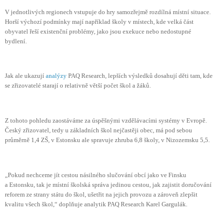
V jednotlivých regionech vstupuje do hry samozřejmě rozdílná místní situace.
Horší výchozí podmínky mají například školy v místech, kde velká část
obyvatel řeší existenční problémy, jako jsou exekuce nebo nedostupné
bydlení.
Jak ale ukazují
analýzy
PAQ Research, lepších výsledků dosahují děti tam, kde
se zřizovatelé starají o relativně větší počet škol a žáků.
Z tohoto pohledu zaostáváme za úspěšnými vzdělávacími systémy v Evropě.
Český zřizovatel, tedy u základních škol nejčastěji obec, má pod sebou
průměrně 1,4 ZŠ, v Estonsku ale spravuje zhruba 6,8 školy, v Nizozemsku 5,5.
„Pokud nechceme jít cestou násilného slučování obcí jako ve Finsku
a Estonsku, tak je místní školská správa jedinou cestou, jak zajistit doručování
reforem ze strany státu do škol, ušetřit na jejich provozu a zároveň zlepšit
kvalitu všech škol,“ doplňuje analytik PAQ Research Karel Gargulák.