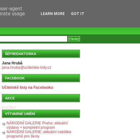
 user-agent
nerate usage
LEARN MORE
GOT IT
ŠÉFREDAKTORKA
Jana Hrubá
jana.hruba@ucitelske-listy.cz
FACEBOOK
Učitelské listy na Facebooku
AKCE
Načítání
VÝTVARNÉ UMĚNÍ
NÁRODNÍ GALERIE Praha: aktuální
výstavy + kompletní program
NÁRODNÍ GALERIE: aktuální nabídka
programů pro školy