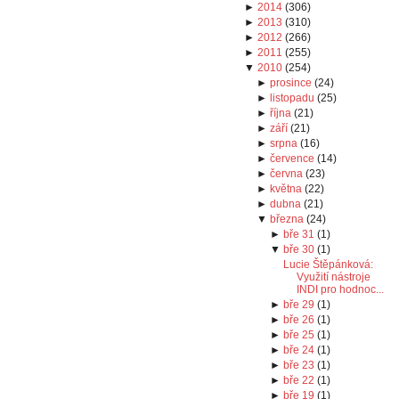
►
2014
(
306
)
►
2013
(
310
)
►
2012
(
266
)
►
2011
(
255
)
▼
2010
(
254
)
►
prosince
(
24
)
►
listopadu
(
25
)
►
října
(
21
)
►
září
(
21
)
►
srpna
(
16
)
►
července
(
14
)
►
června
(
23
)
►
května
(
22
)
►
dubna
(
21
)
▼
března
(
24
)
►
bře 31
(
1
)
▼
bře 30
(
1
)
Lucie Štěpánková:
Využití nástroje
INDI pro hodnoc...
►
bře 29
(
1
)
►
bře 26
(
1
)
►
bře 25
(
1
)
►
bře 24
(
1
)
►
bře 23
(
1
)
►
bře 22
(
1
)
►
bře 19
(
1
)