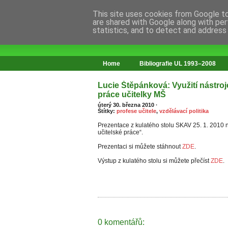
This site uses cookies from Google to 
are shared with Google along with per
statistics, and to detect and address
web o změnách ve vzdělávání
Home
Bibliografie UL 1993–2008
Lucie Štěpánková: Využití nástroj
práce učitelky MŠ
úterý 30. března 2010
·
Štítky:
profese učitele
,
vzdělávací politika
Prezentace z kulatého stolu SKAV 25. 1. 2010 
učitelské práce“.
Prezentaci si můžete stáhnout
ZDE
.
Výstup z kulatého stolu si můžete přečíst
ZDE
.
0 komentářů: