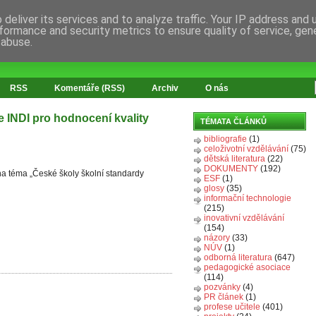
deliver its services and to analyze traffic. Your IP address and
formance and security metrics to ensure quality of service, ge
 abuse.
RSS
Komentáře (RSS)
Archiv
O nás
e INDI pro hodnocení kvality
TÉMATA ČLÁNKŮ
bibliografie
(1)
celoživotní vzdělávání
(75)
dětská literatura
(22)
DOKUMENTY
(192)
na téma „České školy školní standardy
ESF
(1)
glosy
(35)
informační technologie
(215)
inovativní vzdělávání
(154)
názory
(33)
NÚV
(1)
odborná literatura
(647)
pedagogické asociace
(114)
pozvánky
(4)
PR článek
(1)
profese učitele
(401)