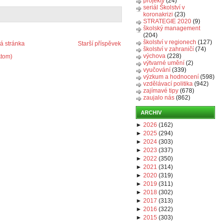
projekty
(24)
seriál Školství v
koronakrizi
(23)
STRATEGIE 2020
(9)
školský management
(204)
školství v regionech
(127)
 stránka
Starší příspěvek
školství v zahraničí
(74)
výchova
(228)
Atom)
výtvarné umění
(2)
vyučování
(339)
výzkum a hodnocení
(598)
vzdělávací politika
(942)
zajímavé tipy
(678)
zaujalo nás
(862)
ARCHIV
►
2026
(
162
)
►
2025
(
294
)
►
2024
(
303
)
►
2023
(
337
)
►
2022
(
350
)
►
2021
(
314
)
►
2020
(
319
)
►
2019
(
311
)
►
2018
(
302
)
►
2017
(
313
)
►
2016
(
322
)
►
2015
(
303
)