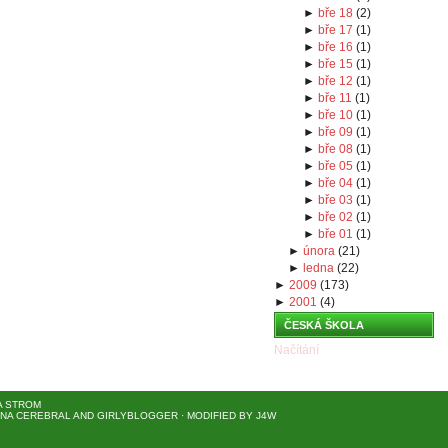
►
bře 18
(
2
)
►
bře 17
(
1
)
►
bře 16
(
1
)
►
bře 15
(
1
)
►
bře 12
(
1
)
►
bře 11
(
1
)
►
bře 10
(
1
)
►
bře 09
(
1
)
►
bře 08
(
1
)
►
bře 05
(
1
)
►
bře 04
(
1
)
►
bře 03
(
1
)
►
bře 02
(
1
)
►
bře 01
(
1
)
►
února
(
21
)
►
ledna
(
22
)
►
2009
(
173
)
►
2001
(
4
)
ČESKÁ ŠKOLA
Načítání
A STROM
NA CEREBRAL
AND
GIRLYBLOGGER
· MODIFIED BY
J4W