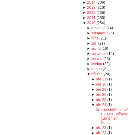
►
2014
(
306
)
►
2013
(
310
)
►
2012
(
266
)
►
2011
(
255
)
▼
2010
(
254
)
►
prosince
(
24
)
►
listopadu
(
25
)
►
října
(
21
)
►
září
(
21
)
►
srpna
(
16
)
►
července
(
14
)
►
června
(
23
)
►
května
(
22
)
►
dubna
(
21
)
▼
března
(
24
)
►
bře 31
(
1
)
►
bře 30
(
1
)
►
bře 29
(
1
)
►
bře 26
(
1
)
►
bře 25
(
1
)
▼
bře 24
(
1
)
Milada Maščuchová
a Vlasta Hýžová:
Kdo jsme?
Škola...
►
bře 23
(
1
)
►
bře 22
(
1
)