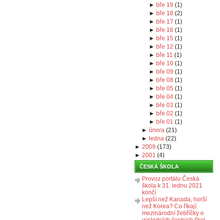
►
bře 19
(
1
)
►
bře 18
(
2
)
►
bře 17
(
1
)
►
bře 16
(
1
)
►
bře 15
(
1
)
►
bře 12
(
1
)
►
bře 11
(
1
)
►
bře 10
(
1
)
►
bře 09
(
1
)
►
bře 08
(
1
)
►
bře 05
(
1
)
►
bře 04
(
1
)
►
bře 03
(
1
)
►
bře 02
(
1
)
►
bře 01
(
1
)
►
února
(
21
)
►
ledna
(
22
)
►
2009
(
173
)
►
2001
(
4
)
ČESKÁ ŠKOLA
Provoz portálu Česká
škola k 31. lednu 2021
končí
Lepší než Kanada, horší
než Korea? Co říkají
mezinárodní žebříčky o