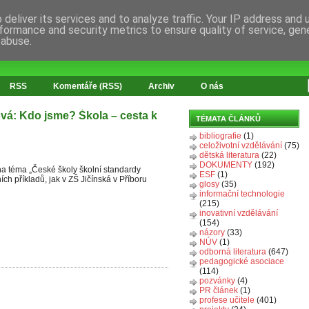
deliver its services and to analyze traffic. Your IP address and
formance and security metrics to ensure quality of service, ge
 abuse.
RSS
Komentáře (RSS)
Archiv
O nás
vá: Kdo jsme? Škola – cesta k
TÉMATA ČLÁNKŮ
bibliografie
(1)
celoživotní vzdělávání
(75)
dětská literatura
(22)
DOKUMENTY
(192)
na téma „České školy školní standardy
ESF
(1)
ích příkladů, jak v ZŠ Jičínská v Příboru
glosy
(35)
informační technologie
(215)
inovativní vzdělávání
(154)
názory
(33)
NÚV
(1)
odborná literatura
(647)
pedagogické asociace
(114)
pozvánky
(4)
PR článek
(1)
profese učitele
(401)