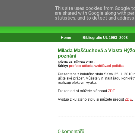
This site uses cookies from Google to 
are shared with Google along with per
statistics, and to detect and address
web o změnách ve vzdělávání
Home
Bibliografie UL 1993–2008
Milada Maščuchová a Vlasta Hýžo
poznání
středa 24. března 2010
·
Štítky:
profese učitele
,
vzdělávací politika
Prezentace z kulatého stolu SKAV 25. 1. 2010 
učitelské práce“. Můžete v ní najít řadu konkrétn
realizují efektivní výuku.
Prezentaci si můžete stáhnout
ZDE
.
Výstup z kulatého stolu si můžete přečíst
ZDE
.
0 komentářů: