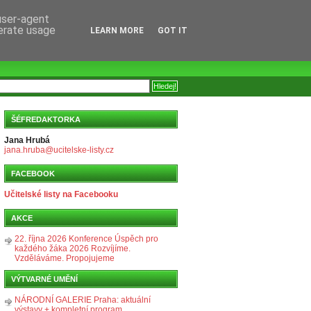
 user-agent
nerate usage
LEARN MORE
GOT IT
ŠÉFREDAKTORKA
Jana Hrubá
jana.hruba@ucitelske-listy.cz
FACEBOOK
Učitelské listy na Facebooku
AKCE
22. října 2026 Konference Úspěch pro
každého žáka 2026 Rozvíjíme.
Vzděláváme. Propojujeme
VÝTVARNÉ UMĚNÍ
NÁRODNÍ GALERIE Praha: aktuální
výstavy + kompletní program