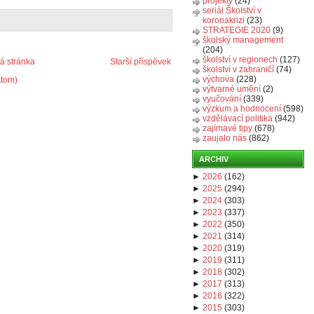
projekty
(24)
seriál Školství v
koronakrizi
(23)
STRATEGIE 2020
(9)
školský management
(204)
školství v regionech
(127)
 stránka
Starší příspěvek
školství v zahraničí
(74)
výchova
(228)
Atom)
výtvarné umění
(2)
vyučování
(339)
výzkum a hodnocení
(598)
vzdělávací politika
(942)
zajímavé tipy
(678)
zaujalo nás
(862)
ARCHIV
►
2026
(
162
)
►
2025
(
294
)
►
2024
(
303
)
►
2023
(
337
)
►
2022
(
350
)
►
2021
(
314
)
►
2020
(
319
)
►
2019
(
311
)
►
2018
(
302
)
►
2017
(
313
)
►
2016
(
322
)
►
2015
(
303
)