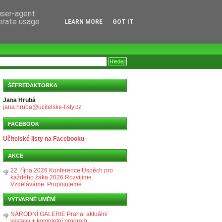
 user-agent
nerate usage
LEARN MORE
GOT IT
ŠÉFREDAKTORKA
Jana Hrubá
jana.hruba@ucitelske-listy.cz
FACEBOOK
Učitelské listy na Facebooku
AKCE
22. října 2026 Konference Úspěch pro
každého žáka 2026 Rozvíjíme.
Vzděláváme. Propojujeme
VÝTVARNÉ UMĚNÍ
NÁRODNÍ GALERIE Praha: aktuální
výstavy + kompletní program