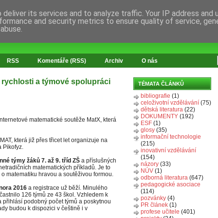
deliver its services and to analyze traffic. Your IP address and
formance and security metrics to ensure quality of service, ge
 abuse.
RSS
Komentáře (RSS)
Archiv
O nás
 rychlosti a týmové spolupráci
TÉMATA ČLÁNKŮ
bibliografie
(1)
celoživotní vzdělávání
(75)
dětská literatura
(22)
DOKUMENTY
(192)
internetové matematické soutěže MatX, která
ESF
(1)
glosy
(35)
informační technologie
T, která již přes třicet let organizuje na
(215)
 Pikofyz.
inovativní vzdělávání
(154)
nné týmy žáků 7. až 9. tříd ZŠ
a příslušných
názory
(33)
netradičních matematických příkladů. Je to
NÚV
(1)
u o matematiku hravou a soutěživou formou.
odborná literatura
(647)
pedagogické asociace
února 2016
a registrace už běží. Minulého
(114)
zúčastnilo 126 týmů ze 43 škol. Vzhledem k
pozvánky
(4)
a přihlásí podobný počet týmů a poskytnou
PR článek
(1)
y budou k dispozici v češtině i v
profese učitele
(401)