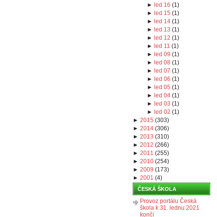
►
led 16
(
1
)
►
led 15
(
1
)
►
led 14
(
1
)
►
led 13
(
1
)
►
led 12
(
1
)
►
led 11
(
1
)
►
led 09
(
1
)
►
led 08
(
1
)
►
led 07
(
1
)
►
led 06
(
1
)
►
led 05
(
1
)
►
led 04
(
1
)
►
led 03
(
1
)
►
led 02
(
1
)
►
2015
(
303
)
►
2014
(
306
)
►
2013
(
310
)
►
2012
(
266
)
►
2011
(
255
)
►
2010
(
254
)
►
2009
(
173
)
►
2001
(
4
)
ČESKÁ ŠKOLA
Provoz portálu Česká
škola k 31. lednu 2021
končí