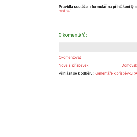
Pravidla soutěže
a
formulář na přihlášení
tým
mat.sk/
.
0 komentářů:
Okomentovat
Novější příspěvek
Domovská
Přihlásit se k odběru:
Komentáře k příspěvku (