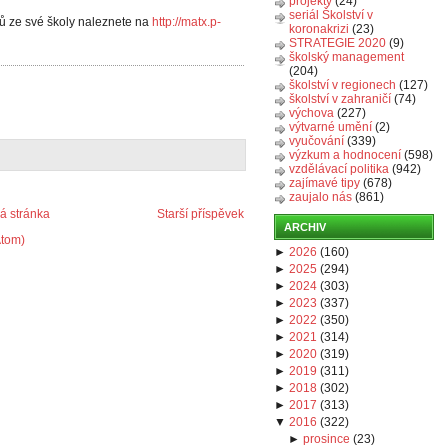
projekty
(24)
seriál Školství v
ů ze své školy naleznete na
http://matx.p-
koronakrizi
(23)
STRATEGIE 2020
(9)
školský management
(204)
školství v regionech
(127)
školství v zahraničí
(74)
výchova
(227)
výtvarné umění
(2)
vyučování
(339)
výzkum a hodnocení
(598)
vzdělávací politika
(942)
zajímavé tipy
(678)
zaujalo nás
(861)
 stránka
Starší příspěvek
ARCHIV
Atom)
►
2026
(
160
)
►
2025
(
294
)
►
2024
(
303
)
►
2023
(
337
)
►
2022
(
350
)
►
2021
(
314
)
►
2020
(
319
)
►
2019
(
311
)
►
2018
(
302
)
►
2017
(
313
)
▼
2016
(
322
)
►
prosince
(
23
)