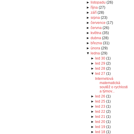
►
listopadu
(
26
)
►
října
(
27
)
►
září
(
28
)
►
srpna
(
23
)
►
července
(
17
)
►
června
(
26
)
►
května
(
35
)
►
dubna
(
28
)
►
března
(
31
)
►
února
(
29
)
▼
ledna
(
29
)
►
led 30
(
1
)
►
led 29
(
2
)
►
led 28
(
2
)
▼
led 27
(
1
)
Internetová
matematická
soutěž o rychlosti
a týmov...
►
led 26
(
1
)
►
led 25
(
1
)
►
led 23
(
1
)
►
led 22
(
2
)
►
led 21
(
1
)
►
led 20
(
1
)
►
led 19
(
1
)
►
led 18
(
1
)