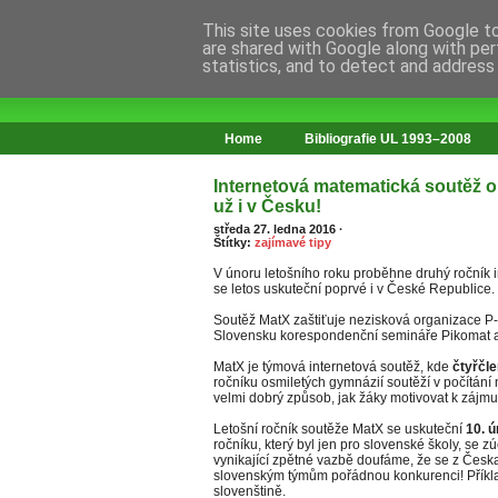
This site uses cookies from Google to 
are shared with Google along with per
statistics, and to detect and address
web o změnách ve vzdělávání
Home
Bibliografie UL 1993–2008
Internetová matematická soutěž o
už i v Česku!
středa 27. ledna 2016
·
Štítky:
zajímavé tipy
V únoru letošního roku proběhne druhý ročník 
se letos uskuteční poprvé i v České Republice.
Soutěž MatX zaštiťuje nezisková organizace P-MA
Slovensku korespondenční semináře Pikomat a
MatX je týmová internetová soutěž, kde
čtyřčle
ročníku osmiletých gymnázií soutěží v počítání 
velmi dobrý způsob, jak žáky motivovat k zájm
Letošní ročník soutěže MatX se uskuteční
10. 
ročníku, který byl jen pro slovenské školy, se 
vynikající zpětné vazbě doufáme, že se z Česk
slovenským týmům pořádnou konkurenci! Příklad
slovenštině.