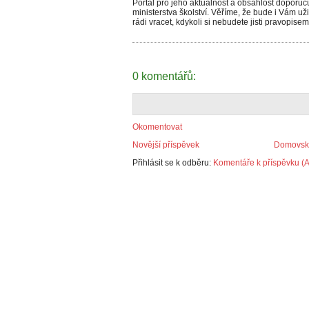
Portál pro jeho aktuálnost a obsáhlost doporuč
ministerstva školství. Věříme, že bude i Vám 
rádi vracet, kdykoli si nebudete jisti pravopise
0 komentářů:
Okomentovat
Novější příspěvek
Domovská
Přihlásit se k odběru:
Komentáře k příspěvku (