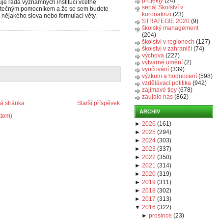
projekty
(24)
uje řada významných institucí včetně
seriál Školství v
užitečným pomocníkem a že se sem budete
koronakrizi
(23)
m nějakého slova nebo formulací věty.
STRATEGIE 2020
(9)
školský management
(204)
školství v regionech
(127)
školství v zahraničí
(74)
výchova
(227)
výtvarné umění
(2)
vyučování
(339)
výzkum a hodnocení
(598)
vzdělávací politika
(942)
zajímavé tipy
(678)
zaujalo nás
(862)
 stránka
Starší příspěvek
ARCHIV
Atom)
►
2026
(
161
)
►
2025
(
294
)
►
2024
(
303
)
►
2023
(
337
)
►
2022
(
350
)
►
2021
(
314
)
►
2020
(
319
)
►
2019
(
311
)
►
2018
(
302
)
►
2017
(
313
)
▼
2016
(
322
)
►
prosince
(
23
)