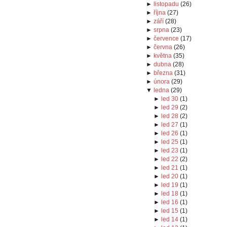
►
listopadu
(
26
)
►
října
(
27
)
►
září
(
28
)
►
srpna
(
23
)
►
července
(
17
)
►
června
(
26
)
►
května
(
35
)
►
dubna
(
28
)
►
března
(
31
)
►
února
(
29
)
▼
ledna
(
29
)
►
led 30
(
1
)
►
led 29
(
2
)
►
led 28
(
2
)
►
led 27
(
1
)
►
led 26
(
1
)
►
led 25
(
1
)
►
led 23
(
1
)
►
led 22
(
2
)
►
led 21
(
1
)
►
led 20
(
1
)
►
led 19
(
1
)
►
led 18
(
1
)
►
led 16
(
1
)
►
led 15
(
1
)
►
led 14
(
1
)