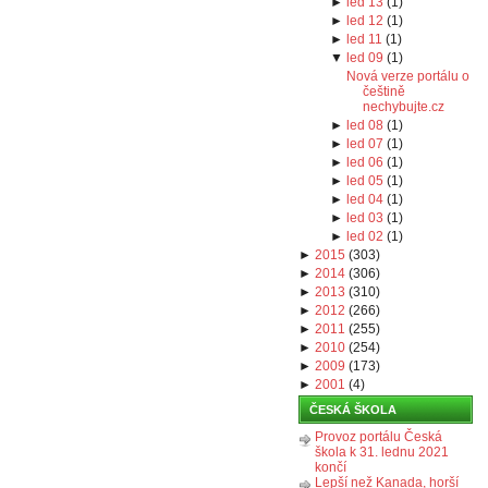
►
led 13
(
1
)
►
led 12
(
1
)
►
led 11
(
1
)
▼
led 09
(
1
)
Nová verze portálu o
češtině
nechybujte.cz
►
led 08
(
1
)
►
led 07
(
1
)
►
led 06
(
1
)
►
led 05
(
1
)
►
led 04
(
1
)
►
led 03
(
1
)
►
led 02
(
1
)
►
2015
(
303
)
►
2014
(
306
)
►
2013
(
310
)
►
2012
(
266
)
►
2011
(
255
)
►
2010
(
254
)
►
2009
(
173
)
►
2001
(
4
)
ČESKÁ ŠKOLA
Provoz portálu Česká
škola k 31. lednu 2021
končí
Lepší než Kanada, horší