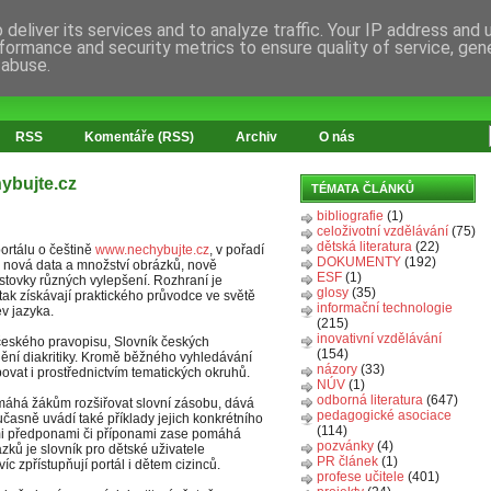
deliver its services and to analyze traffic. Your IP address and
formance and security metrics to ensure quality of service, ge
 abuse.
RSS
Komentáře (RSS)
Archiv
O nás
hybujte.cz
TÉMATA ČLÁNKŮ
bibliografie
(1)
celoživotní vzdělávání
(75)
dětská literatura
(22)
ortálu o češtině
www.nechybujte.cz
, v pořadí
DOKUMENTY
(192)
n o nová data a množství obrázků, nově
ESF
(1)
stovky různých vylepšení. Rozhraní je
glosy
(35)
tak získávají praktického průvodce ve světě
informační technologie
ev jazyka.
(215)
inovativní vzdělávání
a českého pravopisu, Slovník českých
(154)
nění diakritiky. Kromě běžného vyhledávání
názory
(33)
ovat i prostřednictvím tematických okruhů.
NÚV
(1)
odborná literatura
(647)
máhá žákům rozšiřovat slovní zásobu, dává
pedagogické asociace
učasně uvádí také příklady jejich konkrétního
(114)
nými předponami či příponami zase pomáhá
pozvánky
(4)
zků je slovník pro dětské uživatele
PR článek
(1)
c zpřístupňují portál i dětem cizinců.
profese učitele
(401)