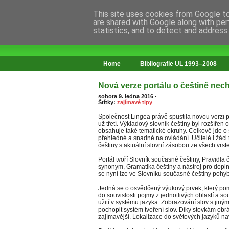
This site uses cookies from Google to 
are shared with Google along with per
statistics, and to detect and address
web o změnách ve vzdělávání
Home
Bibliografie UL 1993–2008
Nová verze portálu o češtině nec
sobota 9. ledna 2016
·
Štítky:
zajímavé tipy
Společnost Lingea právě spustila novou verzi p
už třetí. Výkladový slovník češtiny byl rozšíře
obsahuje také tematické okruhy. Celkově jde o 
přehledné a snadné na ovládání. Učitelé i žáci 
češtiny s aktuální slovní zásobou ze všech vrst
Portál tvoří Slovník současné češtiny, Pravidl
synonym, Gramatika češtiny a nástroj pro dopl
se nyní lze ve Slovníku současné češtiny pohyb
Jedná se o osvědčený výukový prvek, který po
do souvislosti pojmy z jednotlivých oblastí a so
užití v systému jazyka. Zobrazování slov s ji
pochopit systém tvoření slov. Díky stovkám obrá
zajímavější. Lokalizace do světových jazyků naví