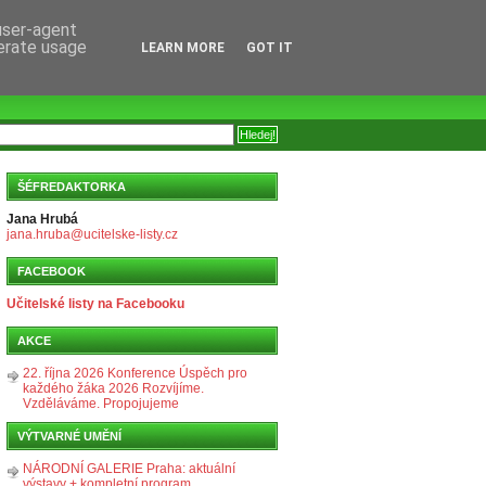
 user-agent
nerate usage
LEARN MORE
GOT IT
ŠÉFREDAKTORKA
Jana Hrubá
jana.hruba@ucitelske-listy.cz
FACEBOOK
Učitelské listy na Facebooku
AKCE
22. října 2026 Konference Úspěch pro
každého žáka 2026 Rozvíjíme.
Vzděláváme. Propojujeme
VÝTVARNÉ UMĚNÍ
NÁRODNÍ GALERIE Praha: aktuální
výstavy + kompletní program