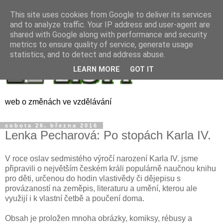
This site uses cookies from Google to deliver its services
and to analyze traffic. Your IP address and user-agent are
shared with Google along with performance and security
metrics to ensure quality of service, generate usage
statistics, and to detect and address abuse.
LEARN MORE
GOT IT
web o změnách ve vzdělávání
sobota 26. března 2016
Lenka Pecharová: Po stopách Karla IV.
V roce oslav sedmistého výročí narození Karla IV. jsme
připravili o největším českém králi populárně naučnou knihu
pro děti, určenou do hodin vlastivědy či dějepisu s
provázaností na zeměpis, literaturu a umění, kterou ale
využijí i k vlastní četbě a poučení doma.
Obsah je proložen mnoha obrázky, komiksy, rébusy a