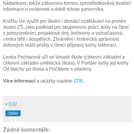
hádankami, takže zábavnou formou zprostředkovává kvalitní
informace o osobnosti a době tohoto panovníka.
Knížku lze využít pro školní i domácí vzdělávání na prvním
stupni ZŠ, jako podklad pro skupinovou práci, texty na čtení
s porozuměním, projektové dny, knihovny a volnočasová
centra dětí i dospělých. Ztvárnění i historická správnost
dobových reálií prošly v rámci přípravy knihy lektorací.
Lenka Pecharová
učí ve Veselé škole (církevní základní a
církevní základní umělecká škola). V Portále vyšly její knihy
Od blechy po slona a Počítáme s vitaminy.
Více informací
a ukázky najdete
ZDE
.
v
0:07
Sdílet
Žádné komentáře: