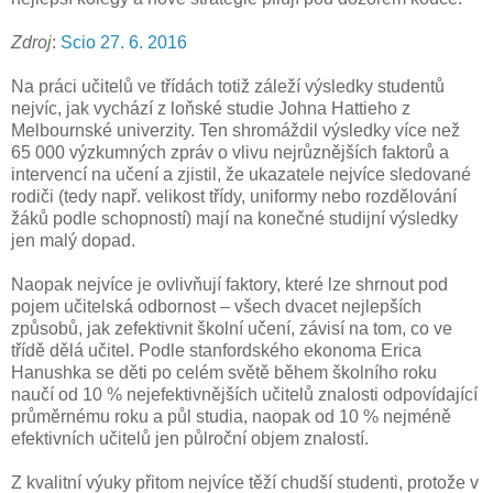
Zdroj
:
Scio 27. 6. 2016
Na práci učitelů ve třídách totiž záleží výsledky studentů
nejvíc, jak vychází z loňské studie Johna Hattieho z
Melbournské univerzity. Ten shromáždil výsledky více než
65 000 výzkumných zpráv o vlivu nejrůznějších faktorů a
intervencí na učení a zjistil, že ukazatele nejvíce sledované
rodiči (tedy např. velikost třídy, uniformy nebo rozdělování
žáků podle schopností) mají na konečné studijní výsledky
jen malý dopad.
Naopak nejvíce je ovlivňují faktory, které lze shrnout pod
pojem učitelská odbornost – všech dvacet nejlepších
způsobů, jak zefektivnit školní učení, závisí na tom, co ve
třídě dělá učitel. Podle stanfordského ekonoma Erica
Hanushka se děti po celém světě během školního roku
naučí od 10 % nejefektivnějších učitelů znalosti odpovídající
průměrnému roku a půl studia, naopak od 10 % nejméně
efektivních učitelů jen půlroční objem znalostí.
Z kvalitní výuky přitom nejvíce těží chudší studenti, protože v