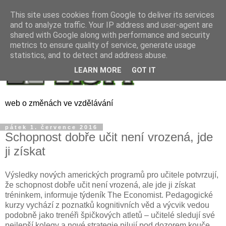
This site uses cookies from Google to deliver its services
and to analyze traffic. Your IP address and user-agent are
shared with Google along with performance and security
metrics to ensure quality of service, generate usage
statistics, and to detect and address abuse.
LEARN MORE
GOT IT
web o změnách ve vzdělávání
pátek 1. července 2016
Schopnost dobře učit není vrozená, jde
ji získat
Výsledky nových amerických programů pro učitele potvrzují,
že schopnost dobře učit není vrozená, ale jde ji získat
tréninkem, informuje týdeník The Economist. Pedagogické
kurzy vychází z poznatků kognitivních věd a výcvik vedou
podobně jako trenéři špičkových atletů – učitelé sledují své
nejlepší kolegy a nové strategie pilují pod dozorem kouče.