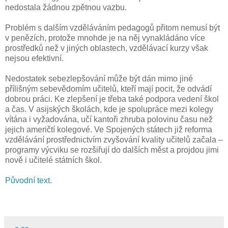
nedostala žádnou zpětnou vazbu.
Problém s dalším vzděláváním pedagogů přitom nemusí být
v penězích, protože mnohde je na něj vynakládáno více
prostředků než v jiných oblastech, vzdělávací kurzy však
nejsou efektivní.
Nedostatek sebezlepšování může být dán mimo jiné
přílišným sebevědomím učitelů, kteří mají pocit, že odvádí
dobrou práci. Ke zlepšení je třeba také podpora vedení škol
a čas. V asijských školách, kde je spolupráce mezi kolegy
vítána i vyžadována, učí kantoři zhruba polovinu času než
jejich američtí kolegové. Ve Spojených státech již reforma
vzdělávání prostřednictvím zvyšování kvality učitelů začala –
programy výcviku se rozšiřují do dalších měst a projdou jimi
nově i učitelé státních škol.
Původní text
.