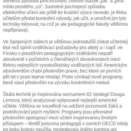
obměna způsobu procvičování, četnost otázek „jak“ a „proč“
místo prostého „co“. Samotné pochopení způsobu
efektivního učení ale ještě ke kvalitní výuce nevede, je třeba
učitelům předat konkrétní návody, jak učit, a umožnit jim tyto
techniky trénovat, na což je ale pedagogické fakulty většinou
nepřipravují.
Ve Spojených státech je většinou jednodušší získat učitelský
titul než splnit vzdělávací požadavky pro atlety a i např. ve
Finsku s prestižním pedagogickým vzděláním nepatří
absolventi v početních a čtenářských dovednostech mezi
třetinu nejlepších vysokoškolsky vzdělaných lidí. Americkým
absolventům chybí především praxe, bez které se prvních
pět let v praxi teprve hledají. Proto vznikají nové programy,
které staví především na výcviku konkrétních metod.
Škála technik je inspirována seznamem 62 strategií Douga
Lemova, který analyzoval vytipované nejlepší americké
učitele. Většina se soustředí na udržení pozornosti žáků a
podněcování jejich myšlení. Programy jsou převratné
především spoluprací mezi učiteli inspirovanou finským
přístupem – téměř polovina pedagogů v zemích OECD nikdy
po boku kolegy neučila, nesledovala jiného kantora ani