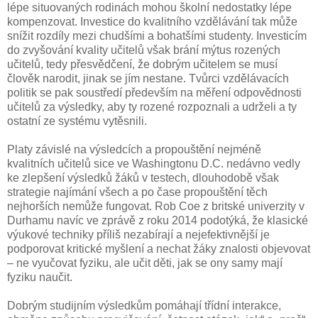
lépe situovaných rodinách mohou školní nedostatky lépe
kompenzovat. Investice do kvalitního vzdělávání tak může
snížit rozdíly mezi chudšími a bohatšími studenty. Investicím
do zvyšování kvality učitelů však brání mýtus rozených
učitelů, tedy přesvědčení, že dobrým učitelem se musí
člověk narodit, jinak se jím nestane. Tvůrci vzdělávacích
politik se pak soustředí především na měření odpovědnosti
učitelů za výsledky, aby ty rozené rozpoznali a udrželi a ty
ostatní ze systému vytěsnili.
Platy závislé na výsledcích a propouštění nejméně
kvalitních učitelů sice ve Washingtonu D.C. nedávno vedly
ke zlepšení výsledků žáků v testech, dlouhodobě však
strategie najímání všech a po čase propouštění těch
nejhorších nemůže fungovat. Rob Coe z britské univerzity v
Durhamu navíc ve zprávě z roku 2014 podotýká, že klasické
výukové techniky příliš nezabírají a nejefektivnější je
podporovat kritické myšlení a nechat žáky znalosti objevovat
– ne vyučovat fyziku, ale učit děti, jak se ony samy mají
fyziku naučit.
Dobrým studijním výsledkům pomáhají třídní interakce,