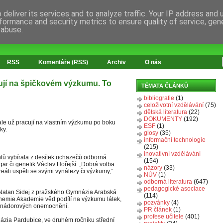
deliver its services and to analyze traffic. Your IP address and
formance and security metrics to ensure quality of service, ge
 abuse.
RSS
Komentáře (RSS)
Archiv
O nás
cují na špičkovém výzkumu. To
TÉMATA ČLÁNKŮ
bibliografie
(1)
celoživotní vzdělávání
(75)
dětská literatura
(22)
DOKUMENTY
(192)
, ale už pracují na vlastním výzkumu po boku
ESF
(1)
ky.
glosy
(35)
informační technologie
(215)
inovativní vzdělávání
tů vybírala z desítek uchazečů odborná
(154)
rygar či genetik Václav Hořejší. „Dobrá volba
názory
(33)
ureáti uspěli se svými vynálezy či výzkumy,“
NÚV
(1)
odborná literatura
(647)
pedagogické asociace
. Natan Sidej z pražského Gymnázia Arabská
(114)
hemie Akademie věd podílí na výzkumu látek,
pozvánky
(4)
bě nádorových onemocnění.
PR článek
(1)
profese učitele
(401)
zia Pardubice, ve druhém ročníku střední