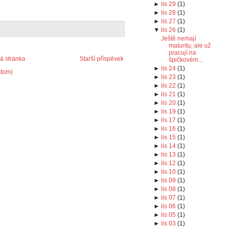
►
lis 29
(
1
)
►
lis 28
(
1
)
►
lis 27
(
1
)
▼
lis 26
(
1
)
Ještě nemají
maturitu, ale už
pracují na
 stránka
Starší příspěvek
špičkovém...
►
lis 24
(
1
)
Atom)
►
lis 23
(
1
)
►
lis 22
(
1
)
►
lis 21
(
1
)
►
lis 20
(
1
)
►
lis 19
(
1
)
►
lis 17
(
1
)
►
lis 16
(
1
)
►
lis 15
(
1
)
►
lis 14
(
1
)
►
lis 13
(
1
)
►
lis 12
(
1
)
►
lis 10
(
1
)
►
lis 09
(
1
)
►
lis 08
(
1
)
►
lis 07
(
1
)
►
lis 06
(
1
)
►
lis 05
(
1
)
►
lis 03
(
1
)