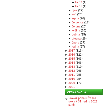
►
lis 02
(
1
)
►
lis 01
(
1
)
►
října
(
29
)
►
září
(
25
)
►
srpna
(
20
)
►
července
(
17
)
►
června
(
26
)
►
května
(
26
)
►
dubna
(
25
)
►
března
(
29
)
►
února
(
27
)
►
ledna
(
27
)
►
2017
(
313
)
►
2016
(
322
)
►
2015
(
303
)
►
2014
(
306
)
►
2013
(
310
)
►
2012
(
266
)
►
2011
(
255
)
►
2010
(
254
)
►
2009
(
173
)
►
2001
(
4
)
ČESKÁ ŠKOLA
Provoz portálu Česká
škola k 31. lednu 2021
končí