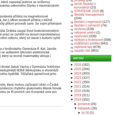
projekty
(24)
 které napadají jedince se sníženou
seriál Školství v
luautorka odborného článku v mezinárodním
koronakrizi
(23)
STRATEGIE 2020
(9)
školský management
 postavila přístroj na magnetronové
(204)
Jan Lüftner postavili přístroj z běžně
školství v regionech
(127)
ty přitom provedli sami. Se svým přístrojem
školství v zahraničí
(74)
výchova
(228)
še Drábka zaujal život československých
výtvarné umění
(2)
své práci se zaměřil na dosud neprobádanou
vyučování
(339)
vého odboru, který se staral o kulturní vyžití
výzkum a hodnocení
(598)
vzdělávací politika
(942)
zajímavé tipy
(678)
ka z brněnského Gymnázia tř. Kpt. Jaroše.
zaujalo nás
(862)
i ve veškerém šifrování elektronické
, který se kromě matematiky věnuje i
ARCHIV
►
2026
(
162
)
í dostal Jakub Vácha z Gymnázia Soběslav,
►
2025
(
294
)
leduplnější těžbě štěrkopísku a vhodnější
►
2024
(
303
)
 svého bydliště. Těžařská společnost jeho
►
2023
(
337
)
►
2022
(
350
)
ním, které mohou začínající vědci v České
►
2021
(
314
)
ad vynálezce chytrého glukometru Marek Novák
►
2020
(
319
)
ednu ze tří prvních cen Evropské unie pro
►
2019
(
311
)
▼
2018
(
302
)
►
prosince
(
25
)
▼
listopadu
(
26
)
►
lis 30
(
1
)