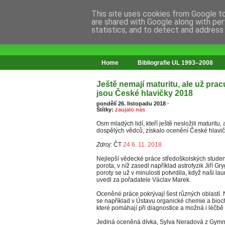
This site uses cookies from Google to 
are shared with Google along with per
statistics, and to detect and address
web o změnách ve vzdělávání
Home
Bibliografie UL 1993–2008
Ještě nemají maturitu, ale už pra
jsou České hlavičky 2018
pondělí 26. listopadu 2018
·
Štítky:
zaujalo nás
Osm mladých lidí, kteří ještě nesložili maturitu
dospělých vědců, získalo ocenění České hlavič
Zdroj
: ČT
24 6. 11. 2018
Nejlepší vědecké práce středoškolských studen
porota, v níž zasedl například astrofyzik Jiří G
poroty se už v minulosti potvrdila, když naši la
uvedl za pořadatele Václav Marek.
Oceněné práce pokrývají šest různých oblastí
se například v Ústavu organické chemie a bioc
které pomáhají při diagnostice a možná i léč
Jediná oceněná dívka, Sylva Neradová z Gymná