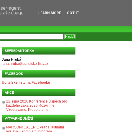
 user-agent
nerate usage
LEARN MORE
GOT IT
ŠÉFREDAKTORKA
Jana Hrubá
jana.hruba@ucitelske-listy.cz
FACEBOOK
Učitelské listy na Facebooku
AKCE
22. října 2026 Konference Úspěch pro
každého žáka 2026 Rozvíjíme.
Vzděláváme. Propojujeme
VÝTVARNÉ UMĚNÍ
NÁRODNÍ GALERIE Praha: aktuální
výstavy + kompletní program