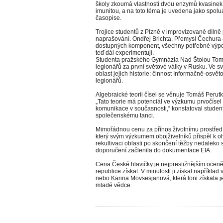
školy zkoumá vlastnosti dvou enzymů kvasinek,
imunitou, a na toto téma je uvedena jako spo
časopise.
Trojice studentů z Plzně v improvizované dílně
naprašování. Ondřej Brichta, Přemysl Čechura a 
dostupných komponent, všechny potřebné výpoč
teď dál experimentují.
Studenta pražského Gymnázia Nad Štolou Tomá
legionářů za první světové války v Rusku. Ve 
oblast jejich historie: činnost Informačně-osvěto
legionářů.
Algebraické teorii čísel se věnuje Tomáš Perut
„Tato teorie má potenciál ve výzkumu prvočísel 
komunikace v současnosti,“ konstatoval student
společenskému tanci.
Mimořádnou cenu za přínos životnímu prostřed
který svým výzkumem obojživelníků přispěl k oh
rekultivaci oblasti po skončení těžby nedaleko
doporučení začlenila do dokumentace EIA.
Cena České hlavičky je nejprestižnějším oceně
republice získat. V minulosti ji získal napříkl
nebo Karina Movsesjanová, která loni získala j
mladé vědce.