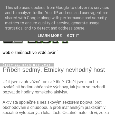
This site uses cookies from Google to deliver its services
and to analyze traffic. Your IP address and user-agent are
shared with Google along with performance and security
metrics to ensure quality of service, generate usage
statistics, and to detect and address abuse.
LEARN MORE
GOT IT
web o změnách ve vzdělávání
úterý 11. prosince 2018
Příběh sedmý. Etnicky nevhodný host
Učil jsem v převážně romské třídě. Chtěl jsem trochu
ozvláštnit hodinu občanské výchovy, tak jsem se rozhodl
pozvat do hodiny romského aktivistu.
Aktivista společně s neziskovým sektorem bojoval proti
obchodování s chudobou a proti mafiánským praktikám v
sociálně vyloučených lokalitách. Ostatně málo lidí ví, že za