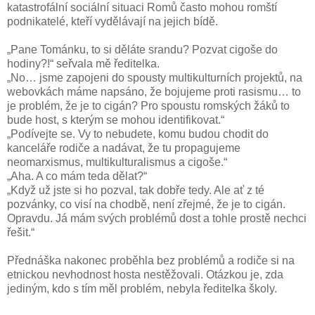
katastrofální sociální situaci Romů často mohou romští
podnikatelé, kteří vydělávají na jejich bídě.
„Pane Tománku, to si děláte srandu? Pozvat cigoše do
hodiny?!“ seřvala mě ředitelka.
„No… jsme zapojeni do spousty multikulturních projektů, na
webovkách máme napsáno, že bojujeme proti rasismu… to
je problém, že je to cigán? Pro spoustu romských žáků to
bude host, s kterým se mohou identifikovat.“
„Podívejte se. Vy to nebudete, komu budou chodit do
kanceláře rodiče a nadávat, že tu propagujeme
neomarxismus, multikulturalismus a cigoše.“
„Aha. A co mám teda dělat?“
„Když už jste si ho pozval, tak dobře tedy. Ale ať z té
pozvánky, co visí na chodbě, není zřejmé, že je to cigán.
Opravdu. Já mám svých problémů dost a tohle prostě nechci
řešit.“
Přednáška nakonec proběhla bez problémů a rodiče si na
etnickou nevhodnost hosta nestěžovali. Otázkou je, zda
jediným, kdo s tím měl problém, nebyla ředitelka školy.