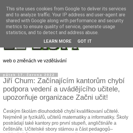
This site uses cookies from Google to deliver its services
and to analyze traffic. Your IP address and user-agent are
shared with Google along with performance and security
metrics to ensure quality of service, generate usage
statistics, and to detect and address abuse.
LEARN MORE
GOT IT
web o změnách ve vzdělávání
pátek 17. června 2022
Jiří Chum: Začínajícím kantorům chybí
podpora vedení a uvádějícího učitele,
upozorňuje organizace Začni učit!
Českým školám dlouhodobě chybí kvalifikovaní učitelé.
Nejméně je fyzikářů, učitelů matematiky a informatiky. Školy
postrádají také kantory pro první stupeň, angličtináře a
češtináře. Učitelské sbory stárnou a část pedagogů–