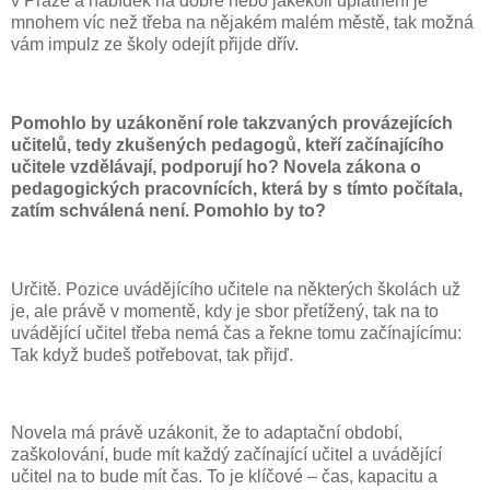
v Praze a nabídek na dobré nebo jakékoli uplatnění je
mnohem víc než třeba na nějakém malém městě, tak možná
vám impulz ze školy odejít přijde dřív.
Pomohlo by uzákonění role takzvaných provázejících
učitelů, tedy zkušených pedagogů, kteří začínajícího
učitele vzdělávají, podporují ho? Novela zákona o
pedagogických pracovnících, která by s tímto počítala,
zatím schválená není. Pomohlo by to?
Určitě. Pozice uvádějícího učitele na některých školách už
je, ale právě v momentě, kdy je sbor přetížený, tak na to
uvádějící učitel třeba nemá čas a řekne tomu začínajícímu:
Tak když budeš potřebovat, tak přijď.
Novela má právě uzákonit, že to adaptační období,
zaškolování, bude mít každý začínající učitel a uvádějící
učitel na to bude mít čas. To je klíčové – čas, kapacitu a