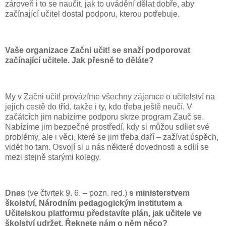
zároveň i to se naučit, jak to uvádění dělat dobře, aby
začínající učitel dostal podporu, kterou potřebuje.
Vaše organizace Začni učit! se snaží podporovat
začínající učitele. Jak přesně to děláte?
My v Začni učit! provázíme všechny zájemce o učitelství na
jejich cestě do tříd, takže i ty, kdo třeba ještě neučí. V
začátcích jim nabízíme podporu skrze program Zauč se.
Nabízíme jim bezpečné prostředí, kdy si můžou sdílet své
problémy, ale i věci, které se jim třeba daří – zažívat úspěch,
vidět ho tam. Osvojí si u nás některé dovednosti a sdílí se
mezi stejně starými kolegy.
Dnes
(ve čtvrtek 9. 6. – pozn. red.)
s ministerstvem
školství, Národním pedagogickým institutem a
Učitelskou platformu představíte plán, jak učitele ve
školství udržet. Řeknete nám o něm něco?