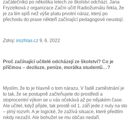
začátečníků po několika letech ze školství odchází. Jana
Fryzelková z organizace Začni učit! Radiožurnálu řekla, že
je za tím spíš než výše platu prvotní náraz, který po
přechodu do praxe někteří začínající pedagogové neustojí.
Zdroj
:
irozhlas.cz
9. 6. 2022
Proč začínající učitelé odcházejí ze školství? Co je
příčinou – deziluze, peníze, morálka studentů…?
Myslím, že to je hlavně o tom nárazu. V řadě zaměstnání je
to tak, že se postupně začleňujete do prostředí a
stoprocentní výkon se u vás očekává až po nějakém čase.
Ale učitel, když přijde, tak prostě od 1. září jede z nuly na sto
– plný rozvrh. A je logické, že zažívá situace, které předtím
nikdy nezažil. Ale bohužel se mu občas nedaří.