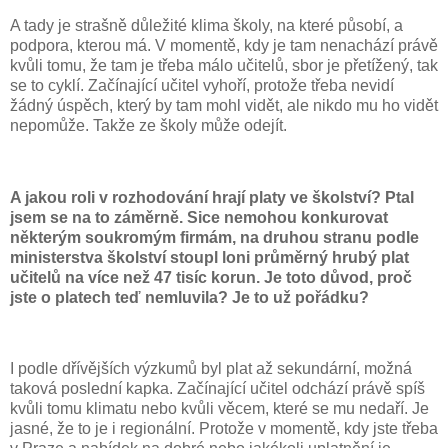
A tady je strašně důležité klima školy, na které působí, a
podpora, kterou má. V momentě, kdy je tam nenachází právě
kvůli tomu, že tam je třeba málo učitelů, sbor je přetížený, tak
se to cyklí. Začínající učitel vyhoří, protože třeba nevidí
žádný úspěch, který by tam mohl vidět, ale nikdo mu ho vidět
nepomůže. Takže ze školy může odejít.
A jakou roli v rozhodování hrají platy ve školství? Ptal
jsem se na to záměrně. Sice nemohou konkurovat
některým soukromým firmám, na druhou stranu podle
ministerstva školství stoupl loni průměrný hrubý plat
učitelů na více než 47 tisíc korun. Je toto důvod, proč
jste o platech teď nemluvila? Je to už pořádku?
I podle dřívějších výzkumů byl plat až sekundární, možná
taková poslední kapka. Začínající učitel odchází právě spíš
kvůli tomu klimatu nebo kvůli věcem, které se mu nedaří. Je
jasné, že to je i regionální. Protože v momentě, kdy jste třeba