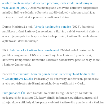
a role v životě mladých dospělých procházejících středním odborným
vzděláváním (2020)
. Odborná monografie věnovaná kariérové adaptabilitě
mladých lidí ve středním odborném vzdělávání, tedy schopnosti zvládat
změny a rozhodování v pracovní a vzdělávací dráze.
Dorota Madziová a kol.:
Vercajk kariérového poradce
(2023). Praktická
publikace určená kariérovým poradcům a školám; nabízí konkrétní aktivity
a nástroje pro práci se žáky v oblasti sebepoznání, kariérového rozhodování
a plánování dalšího rozvoje.
EKS:
Publikace ke kariérovému poradenství
. Přehled volně dostupných
publikací organizace EKS, z. s., zaměřených na kariérové poradenství,
kariérové kompetence, udržitelné kariérové poradenství, práci se žáky, rodiči
i kariérovými poradci.
Podcast
9 let natvrdo. Kariérní poradenství: Předčasných odchodů ze škol
v Česku přibývá (2025)
. Podcastový díl věnovaný kariérovému poradenství
a jeho souvislosti s předčasnými odchody ze vzdělávání v Česku.
Euroguidance ČR
. Web Národního centra Euroguidance při Národním
pedagogickém institutu ČR, který přináší informace, publikace, metodické
zdroje, akce a příklady dobré praxe v oblasti kariérového poradenství v českém