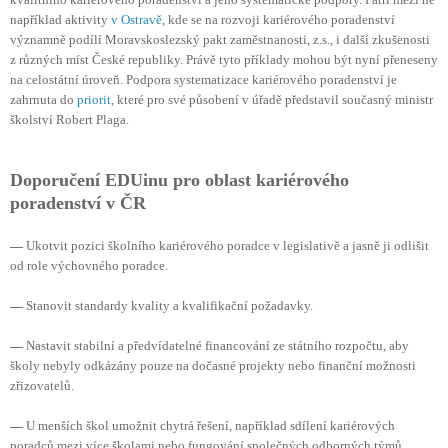
například aktivity
v Ostravě
, kde se na rozvoji kariérového poradenství
významně podílí Moravskoslezský pakt zaměstnanosti, z.s., i další zkušenosti
z různých míst České republiky. Právě tyto příklady mohou být nyní přeneseny
na celostátní úroveň. Podpora systematizace kariérového poradenství je
zahrnuta do
priorit
, které pro své působení v úřadě představil současný ministr
školství Robert Plaga.
Doporučení EDUinu pro oblast kariérového
poradenství v ČR
—
Ukotvit pozici školního kariérového poradce v legislativě a jasně ji odlišit
od role výchovného poradce.
—
Stanovit standardy kvality a kvalifikační požadavky.
—
Nastavit stabilní a předvídatelné financování ze státního rozpočtu, aby
školy nebyly odkázány pouze na dočasné projekty nebo finanční možnosti
zřizovatelů.
—
U menších škol umožnit chytrá řešení, například sdílení kariérových
poradců mezi více školami nebo fungování společných odborných týmů.