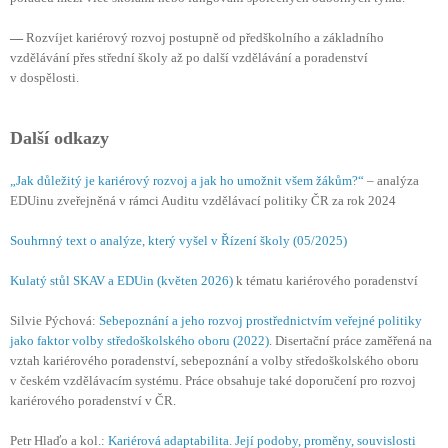
—
Rozvíjet kariérový rozvoj postupně od předškolního a základního
vzdělávání přes střední školy až po další vzdělávání a poradenství
v dospělosti.
Další odkazy
„Jak důležitý je kariérový rozvoj a jak ho umožnit všem žákům?“
– analýza
EDUinu zveřejněná v rámci Auditu vzdělávací politiky ČR za rok 2024
Souhrnný text o analýze, který vyšel v Řízení školy (05/2025)
Kulatý stůl SKAV a EDUin (květen 2026)
k tématu kariérového poradenství
Silvie Pýchová:
Sebepoznání a jeho rozvoj prostřednictvím veřejné politiky
jako faktor volby středoškolského oboru (2022)
. Disertační práce zaměřená na
vztah kariérového poradenství, sebepoznání a volby středoškolského oboru
v českém vzdělávacím systému. Práce obsahuje také doporučení pro rozvoj
kariérového poradenství v ČR.
Petr Hlaďo a kol.:
Kariérová adaptabilita. Její podoby, proměny, souvislosti