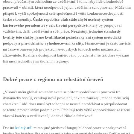
oboru, předčasným odchodům ze vzdělávání, i tomu, aby lidé dlouhodobě
pracovali v oblasti, která neodpovídá jejich vzdělání a schopnostem. Může tím
přispět k vyšší spokojenosti celé společnosti i větší konkurenceschopnosti
české ekonomiky.
České republice však stále chybí ucelený systém
kariérového poradenství v celoživotní perspektivě
, který by propojoval
vzdělávání, další vzdělávání a svět práce.
Neexistují jednotné standardy
kvality této služby, jasné kvalifikační požadavky ani systém metodické
podpory a pravidelného vyhodnocování kvality.
Financování je často závislé
na časově omezených projektech, evropských fondech nebo možnostech
zřizovatele. Kvalita a dostupnost kariérového poradenství se tak dnes výrazně
liší mezi jednotlivými školami i regiony.
Dobré praxe z regionu na celostátní úroveň
„V současném globalizovaném světě se přitom společnosti i pracovní trh
dynamicky vyvíjí, vznikají nová povolání, některá zanikají, mnohá mění svůj
charakter. Lidé dnes musí být schopni se neustále vzdělávat a přizpůsobovat
se těmto proměnlivým podmínkám. Přebírají tedy větší zodpovědnost za řízení
vlastní kariéry a vzdělávání,“ dodává Nikola Šrámková.
D
nešní
kulatý stůl
mimo jiné představí fungující dobré praxe v poskytování
kvalitního kariérového poradenství a jeho systematické podpory. Patří mezi ně