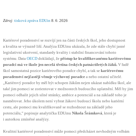
Zdroj
:
tisková zpráva EDUin
8. 6. 2026
Kariérové poradenství se rozvíjí jen na části českých škol, jeho dostupnost
a kvalita se výrazně liší. Analýza EDUinu ukázala, že zde stále chybí jasné
legislativní ukotvení, standardy kvality i stabilní financování tohoto
systému. Data
OECD
dokládají, že
přístup ke kvalifikovanému kariérovému
poradci má ve škole jen necelá třetina českých patnáctiletých žáků.
V řadě
škol samostatná pozice kariérového poradce chybí, a tak se
kariérovému
poradenství nejčastěji věnuje výchovný poradce
a nebo ostatní učitelé.
„Kariérový poradce by měl být schopen žákům nejen ukázat nabídku škol, ale
také jim pomoci se zorientovat v možnostech budoucího uplatnění. Měl by jim
pomoci odhalit jejich silné stránky, ambice a potenciál a na základě toho je
nasměrovat. Jeho úkolem není vybrat žákovi budoucí školu nebo kariérní
cestu, ale pomoci mu kvalifikovaně se rozhodnout na základě jeho
potenciálu,“ popisuje analytička EDUinu
Nikola Šrámková
, která je
i autorkou zmíněné analýzy.
Kvalitní kariérové poradenství může pomoci předcházet nevhodným volbám