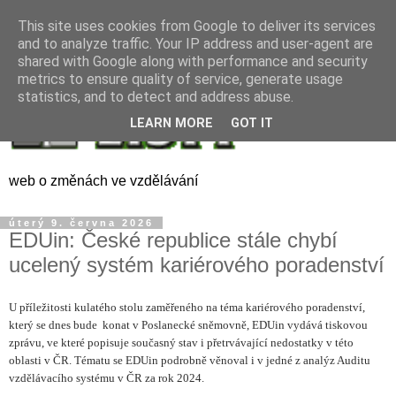
This site uses cookies from Google to deliver its services
and to analyze traffic. Your IP address and user-agent are
shared with Google along with performance and security
metrics to ensure quality of service, generate usage
statistics, and to detect and address abuse.
LEARN MORE
GOT IT
web o změnách ve vzdělávání
úterý 9. června 2026
EDUin: České republice stále chybí
ucelený systém kariérového poradenství
U příležitosti kulatého stolu zaměřeného na téma kariérového poradenství,
který se dnes bude
konat v Poslanecké sněmovně, EDUin vydává tiskovou
zprávu, ve které popisuje současný stav i přetrvávající nedostatky v této
oblasti v ČR. Tématu se EDUin podrobně věnoval i v jedné z analýz Auditu
vzdělávacího systému v ČR za rok 2024.