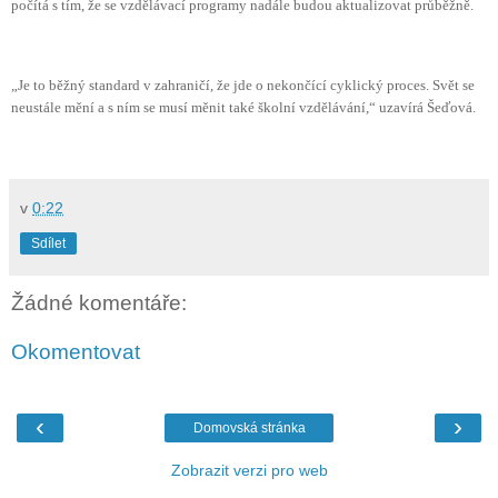
počítá s tím, že se vzdělávací programy nadále budou aktualizovat průběžně.
„Je to běžný standard v zahraničí, že jde o nekončící cyklický proces. Svět se
neustále mění a s ním se musí měnit také školní vzdělávání,“ uzavírá Šeďová.
v
0:22
Sdílet
Žádné komentáře:
Okomentovat
‹
›
Domovská stránka
Zobrazit verzi pro web