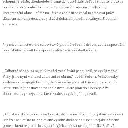
schopná je udržet dlouhodobě v paměti,“ vysvětluje Šeďová s tím, že proto na
počátku století proběhl v mnoha vzdělávacích systémech takzvaný
kompetenční obrat – důraz na učivo a znalosti se začal nahrazovat právě
důrazem na kompetence, aby si žáci dokázali poradit v reálných životních
situacích.
V posledních letech ale celosvětově probíhá odborná debata, zda kompetenční
obrat skutečně vedl ke zlepšení vzdělávacích výsledků žáků.
„Odborné názory na to, jaký model vzdělávání je nejlepší, se vyvíjí v čase.
A my jsme nyní v situaci znalostního obratu,“ uvádí Šeďová. Velké mozky
světového pedagogického myšlení se začínají vracet k názoru, že kvalitní
učení musí být postaveno na znalostech, které jdou do hloubky. A že
dobré „osnovy“ nejsou ty, které znalosti vytlačují do pozadí.
„To, jaké získáte ve škole vědomosti, do značné míry určuje, jakou máte šanci
ucházet se o místo na poptávané vysoké škole nebo uspět v nějaké náročné
profesi, která se prostě bez specifických znalostí neobejde,“ říká Šeďová.