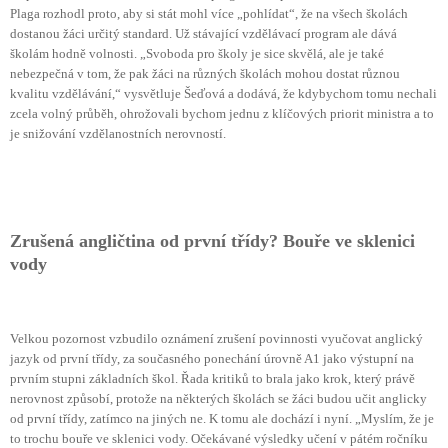
Plaga rozhodl proto, aby si stát mohl více „pohlídat“, že na všech školách
dostanou žáci určitý standard. Už stávající vzdělávací program ale dává
školám hodně volnosti. „Svoboda pro školy je sice skvělá, ale je také
nebezpečná v tom, že pak žáci na různých školách mohou dostat různou
kvalitu vzdělávání,“ vysvětluje Šeďová a dodává, že kdybychom tomu nechali
zcela volný průběh, ohrožovali bychom jednu z klíčových priorit ministra a to
je snižování vzdělanostních nerovností.
Zrušená angličtina od první třídy? Bouře ve sklenici
vody
Velkou pozornost vzbudilo oznámení zrušení povinnosti vyučovat anglický
jazyk od první třídy, za současného ponechání úrovně A1 jako výstupní na
prvním stupni základních škol. Řada kritiků to brala jako krok, který právě
nerovnost způsobí, protože na některých školách se žáci budou učit anglicky
od první třídy, zatímco na jiných ne. K tomu ale dochází i nyní. „Myslím, že je
to trochu bouře ve sklenici vody. Očekávané výsledky učení v pátém ročníku