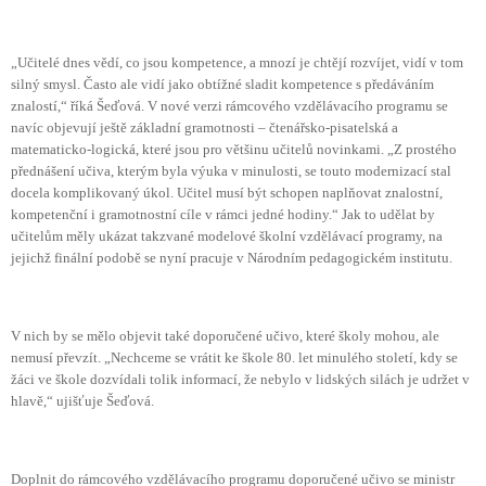
„Učitelé dnes vědí, co jsou kompetence, a mnozí je chtějí rozvíjet, vidí v tom
silný smysl. Často ale vidí jako obtížné sladit kompetence s předáváním
znalostí,“ říká Šeďová. V nové verzi rámcového vzdělávacího programu se
navíc objevují ještě základní gramotnosti – čtenářsko-pisatelská a
matematicko-logická, které jsou pro většinu učitelů novinkami. „Z prostého
přednášení učiva, kterým byla výuka v minulosti, se touto modernizací stal
docela komplikovaný úkol. Učitel musí být schopen naplňovat znalostní,
kompetenční i gramotnostní cíle v rámci jedné hodiny.“ Jak to udělat by
učitelům měly ukázat takzvané modelové školní vzdělávací programy, na
jejichž finální podobě se nyní pracuje v Národním pedagogickém institutu.
V nich by se mělo objevit také doporučené učivo, které školy mohou, ale
nemusí převzít. „Nechceme se vrátit ke škole 80. let minulého století, kdy se
žáci ve škole dozvídali tolik informací, že nebylo v lidských silách je udržet v
hlavě,“ ujišťuje Šeďová.
Doplnit do rámcového vzdělávacího programu doporučené učivo se ministr