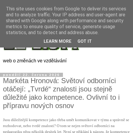
This site uses cookies from Google to deliver its services
and to analyze traffic. Your IP address and user-agent are
shared with Google along with performance and security
metrics to ensure quality of service, generate usage
statistics, and to detect and address abuse.
LEARN MORE
GOT IT
web o změnách ve vzdělávání
pondělí 22. června 2026
Markéta Hronová: Světoví odborníci
otáčejí: „Tvrdé“ znalosti jsou stejně
důležité jako kompetence. Ovlivní to i
přípravu nových osnov
Jsou důležitější kompetence jako třeba umět komunikovat v týmu a správně se
rozhodovat, nebo tvrdé znalosti? O tom se nejen světoví odborníci na
pedagogiku přou několik desítek let. Nyní se přiklání k názoru, že kompetence