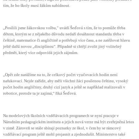
tím, že ho školy musí žákům nabídnout.
„Posílili jsme žákovskou volbu,“ uvádí Šeďová s tím, že to pomůže třeba
dětem, kterým se z nějakého důvodu nedaří dosáhnout standardu třeba v
češtině, matematice či angličtině a potřebují více času, a ne zatěžovat hlavu
ještě další novou „disciplínou“. Případně si chtějí zvolit jiný volitelný
předmět, který více odpovídá jejich zájmům.
„Opět zde narážíme na to, že celkový počet vyučovacích hodin není
nafukovací. Nejde zařídit, aby měli všichni žáci posílenou češtinu, vysoký
počet hodin angličtiny, druhý cizí jazyk a ještě se například realizovali v
robotice, protože ta je zajímá,“ říká Šeďová.
Na modelových školních vzdělávacích programech se nyní pracuje v
Národním pedagogickém institutu a jejich nová verze má být zveřejněná letos
v zimě. Zároveň se stále sbírají poznatky ze škol, v čem by se rámcový
vzdělávací program ještě mohl projasnit a zjednodušit. Ministerstvo také