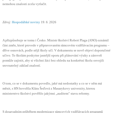
nemohou znalosti zcela vytlačit.
Zdroj
:
Hospodářské noviny
19. 6. 2026
A přizpůsobuje se tomu i Česko. Ministr školství Robert Plaga (ANO) oznámil
část změn, které provede v připravovaném rámcovém vzdělávacím programu –
dříve osnovách, podle nějž školy učí. V dokumentu se nově objeví doporučené
učivo. To školám poskytne jasnější oporu při plánování výuky a zároveň
pomůže zajistit, aby si všichni žáci bez ohledu na konkrétní školu osvojili
srovnatelný základ znalostí.
O tom, co se v dokumentu povedlo, jaké má nedostatky a co se v něm má
měnit, s HN hovořila Klára Šeďová z Masarykovy univerzity, kterou
ministerstvo školství pověřilo jakýmsi „auditem“ stavu reformy.
S dosavadním průběhem modernizace rámcových vzdělávacích programů