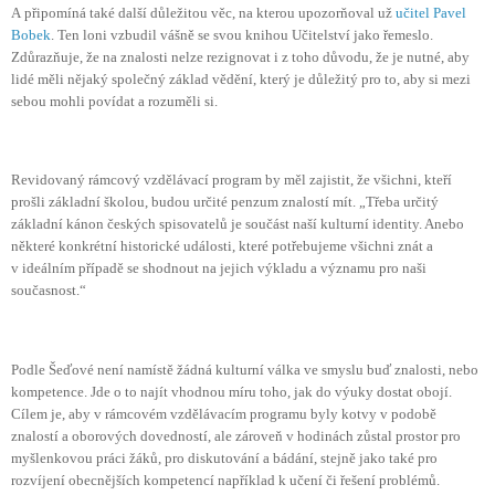
A připomíná také další důležitou věc, na kterou upozorňoval už
učitel Pavel
Bobek
. Ten loni vzbudil vášně se svou knihou Učitelství jako řemeslo.
Zdůrazňuje, že na znalosti nelze rezignovat i z toho důvodu, že je nutné, aby
lidé měli nějaký společný základ vědění, který je důležitý pro to, aby si mezi
sebou mohli povídat a rozuměli si.
Revidovaný rámcový vzdělávací program by měl zajistit, že všichni, kteří
prošli základní školou, budou určité penzum znalostí mít. „Třeba určitý
základní kánon českých spisovatelů je součást naší kulturní identity. Anebo
některé konkrétní historické události, které potřebujeme všichni znát a
v ideálním případě se shodnout na jejich výkladu a významu pro naši
současnost.“
Podle Šeďové není namístě žádná kulturní válka ve smyslu buď znalosti, nebo
kompetence. Jde o to najít vhodnou míru toho, jak do výuky dostat obojí.
Cílem je, aby v rámcovém vzdělávacím programu byly kotvy v podobě
znalostí a oborových dovedností, ale zároveň v hodinách zůstal prostor pro
myšlenkovou práci žáků, pro diskutování a bádání, stejně jako také pro
rozvíjení obecnějších kompetencí například k učení či řešení problémů.