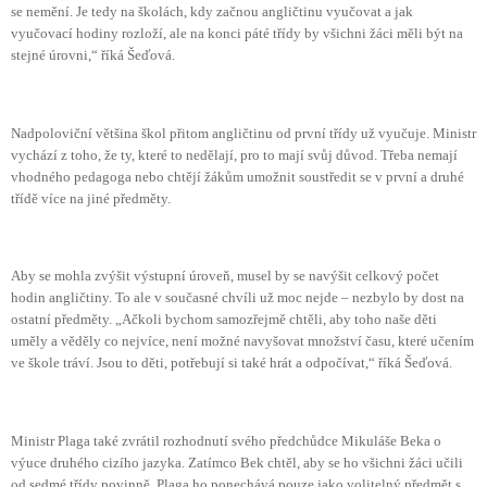
se nemění. Je tedy na školách, kdy začnou angličtinu vyučovat a jak
vyučovací hodiny rozloží, ale na konci páté třídy by všichni žáci měli být na
stejné úrovni,“ říká Šeďová.
Nadpoloviční většina škol přitom angličtinu od první třídy už vyučuje. Ministr
vychází z toho, že ty, které to nedělají, pro to mají svůj důvod. Třeba nemají
vhodného pedagoga nebo chtějí žákům umožnit soustředit se v první a druhé
třídě více na jiné předměty.
Aby se mohla zvýšit výstupní úroveň, musel by se navýšit celkový počet
hodin angličtiny. To ale v současné chvíli už moc nejde – nezbylo by dost na
ostatní předměty. „Ačkoli bychom samozřejmě chtěli, aby toho naše děti
uměly a věděly co nejvíce, není možné navyšovat množství času, které učením
ve škole tráví. Jsou to děti, potřebují si také hrát a odpočívat,“ říká Šeďová.
Ministr Plaga také zvrátil rozhodnutí svého předchůdce Mikuláše Beka o
výuce druhého cizího jazyka. Zatímco Bek chtěl, aby se ho všichni žáci učili
od sedmé třídy povinně, Plaga ho ponechává pouze jako volitelný předmět s