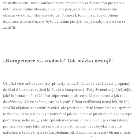
výsledky učení jsou v současné verzi rámcového vzdělávacího programu
definované hodně obecně, a tak není jisté, že k redukci vzdělávacího
obsahu ve školách skutečně dojde. Pomoci k tomu má právě doplnění
doporučeného učiva, aby bylo učitelům jasnější, co je nezbytné a na co se
zaměřit.
„Kompetence vs. znalosti? Tak otázka nestojí“
Už před více než dvaceti lety přinesly tehdejší rámcové vzdělávací programy
do škol důraz na rozvíjení klíčových kompetencí. Tedy že není nejdůležitější,
jaké informace učitel žákům odprezentuje, ale co si žáci odnesou a jak to
dokážou využít ve svém vlastním životě. Cílem vzdělávání nemá být, že žák
spočítá nějakou konkrétní rovnici, ale jestli se v určité životní situaci správně
rozhodne, třeba jestli si vzít konkrétní půjčku nebo se pustit do nějakého typu
podnikání, nebo ne. „Tento způsob uvažování o vzdělávání je velmi lákavý,
protože vystihuje fakt, že samotné znalosti nemusí být člověku v životě
užitečné, a že když jich žákům předáme příliš mnoho, není ani většina z nich