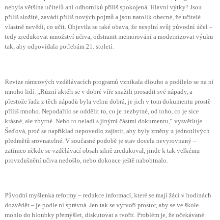
nebyla většina učitelů ani odborníků příliš spokojená. Hlavní výtky? Jsou
příliš složité, zavádí příliš nových pojmů a jsou natolik obecné, že učitelé
vlastně nevědí, co učit. Objevila se také obava, že nesplní svůj původní účel –
tedy zredukovat množství učiva, odstranit memorování a modernizovat výuku
tak, aby odpovídala potřebám 21. století.
Revize rámcových vzdělávacích programů vznikala dlouho a podílelo se na ní
mnoho lidí. „Různí aktéři se v dobré víře snažili prosadit své nápady, a
přestože řada z těch nápadů byla velmi dobrá, je jich v tom dokumentu prostě
příliš mnoho. Nepodařilo se oddělit to, co je nezbytné, od toho, co je sice
krásné, ale zbytné. Nebo to neladí s jinými částmi dokumentu,“ vysvětluje
Šeďová, proč se například nepovedlo zajistit, aby byly změny u jednotlivých
předmětů srovnatelné. V současné podobě je stav docela nevyrovnaný –
zatímco někde se vzdělávací obsah silně zredukoval, jinde k tak velkému
provzdušnění učiva nedošlo, nebo dokonce ještě nabobtnalo.
Původní myšlenka reformy – redukce informací, které se mají žáci v hodinách
dozvědět – je podle ní správná. Jen tak se vytvoří prostor, aby se ve škole
mohlo do hloubky přemýšlet, diskutovat a tvořit. Problém je, že očekávané