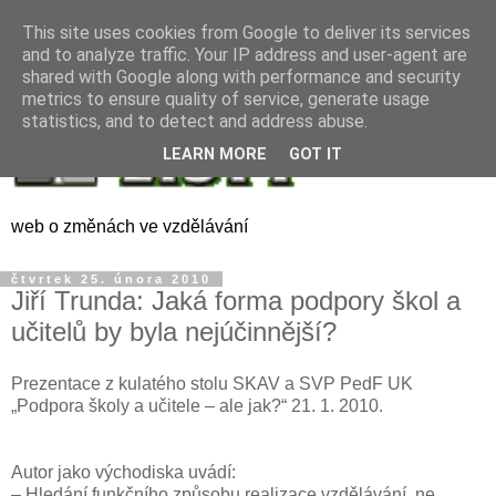
This site uses cookies from Google to deliver its services
and to analyze traffic. Your IP address and user-agent are
shared with Google along with performance and security
metrics to ensure quality of service, generate usage
statistics, and to detect and address abuse.
LEARN MORE
GOT IT
web o změnách ve vzdělávání
čtvrtek 25. února 2010
Jiří Trunda: Jaká forma podpory škol a
učitelů by byla nejúčinnější?
Prezentace z kulatého stolu SKAV a SVP PedF UK
„Podpora školy a učitele – ale jak?“ 21. 1. 2010.
Autor jako východiska uvádí:
– Hledání funkčního způsobu realizace vzdělávání, ne