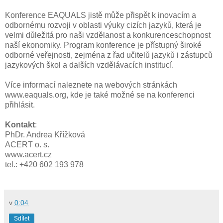
Konference EAQUALS jistě může přispět k inovacím a
odbornému rozvoji v oblasti výuky cizích jazyků, která je
velmi důležitá pro naši vzdělanost a konkurenceschopnost
naší ekonomiky. Program konference je přístupný široké
odborné veřejnosti, zejména z řad učitelů jazyků i zástupců
jazykových škol a dalších vzdělávacích institucí.
Více informací naleznete na webových stránkách
www.eaquals.org, kde je také možné se na konferenci
přihlásit.
Kontakt
:
PhDr. Andrea Křížková
ACERT o. s.
www.acert.cz
tel.: +420 602 193 978
v
0:04
Sdílet