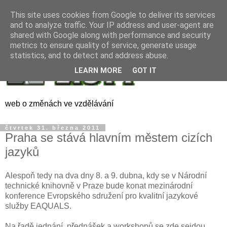
This site uses cookies from Google to deliver its services
and to analyze traffic. Your IP address and user-agent are
shared with Google along with performance and security
metrics to ensure quality of service, generate usage
statistics, and to detect and address abuse.
LEARN MORE
GOT IT
web o změnách ve vzdělávání
čtvrtek 31. března 2011
Praha se stává hlavním městem cizích
jazyků
Alespoň tedy na dva dny 8. a 9. dubna, kdy se v Národní
technické knihovně v Praze bude konat mezinárodní
konference Evropského sdružení pro kvalitní jazykové
služby EAQUALS.
Na řadě jednání, přednášek a workshopů se zde sejdou