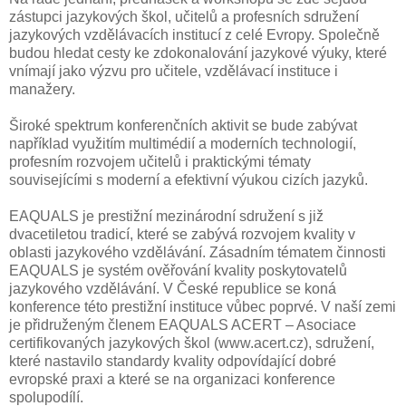
zástupci jazykových škol, učitelů a profesních sdružení
jazykových vzdělávacích institucí z celé Evropy. Společně
budou hledat cesty ke zdokonalování jazykové výuky, které
vnímají jako výzvu pro učitele, vzdělávací instituce i
manažery.
Široké spektrum konferenčních aktivit se bude zabývat
například využitím multimédií a moderních technologií,
profesním rozvojem učitelů i praktickými tématy
souvisejícími s moderní a efektivní výukou cizích jazyků.
EAQUALS je prestižní mezinárodní sdružení s již
dvacetiletou tradicí, které se zabývá rozvojem kvality v
oblasti jazykového vzdělávání. Zásadním tématem činnosti
EAQUALS je systém ověřování kvality poskytovatelů
jazykového vzdělávání. V České republice se koná
konference této prestižní instituce vůbec poprvé. V naší zemi
je přidruženým členem EAQUALS ACERT – Asociace
certifikovaných jazykových škol (www.acert.cz), sdružení,
které nastavilo standardy kvality odpovídající dobré
evropské praxi a které se na organizaci konference
spolupodílí.