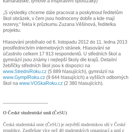
kamarádské, týmové a inspirativní spolužáky)
„S výsledky chceme dále pracovat a poskytnout ředitelům
škol obrázek, v čem jsou hodnoceny dobře a kde mají
rezervy,“ řekla k průzkumu Zuzana Věšínová, ředitelka
projektu.
Hlasování probíhalo od 6. listopadu 2012 do 11. ledna 2013
prostřednictvím internetových stránek. Hlasování se
účastnilo celkem 17 913 respondentů. U středních škol a
gymnázií jsou známy i nejlepší školy dle krajů. Detailní
žebříčky středních škol jsou k dispozici na
www.StredniRoku.cz
(5 889 hlasujících), gymnázií na
www.GymplRoku.cz
(9 644 hlasujících) a vyšších odborných
škol na
www.VOSkaRoku.cz
(2 380 hlasujících).
_________________
O České studentské unii (ČeSU)
Česká studentská unie (ČeSU) je největší studentskou sítí v České
republice. Zastřešuje více než 40 studentských organizací a unií z