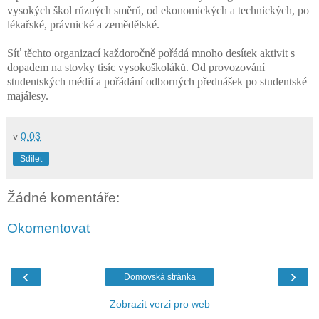
vysokých škol různých směrů, od ekonomických a technických, po
lékařské, právnické a zemědělské.
Síť těchto organizací každoročně pořádá mnoho desítek aktivit s
dopadem na stovky tisíc vysokoškoláků. Od provozování
studentských médií a pořádání odborných přednášek po studentské
majálesy.
v
0:03
Sdílet
Žádné komentáře:
Okomentovat
‹
›
Domovská stránka
Zobrazit verzi pro web