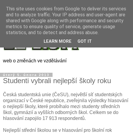
This site uses cookies from Google to deliver its services
and to analyze traffic. Your IP address and user-agent are
shared with Google along with performance and security
metrics to ensure quality of service, generate usage
statistics, and to detect and address abuse.
LEARN MORE
GOT IT
web o změnách ve vzdělávání
úterý 5. února 2013
Studenti vybrali nejlepší školy roku
Česká studentská unie (ČeSU), největší síť studentských
organizací v České republice, zveřejnila výsledky hlasování
o nejlepší školy, které probíhalo mezi studenty středních
škol, gymnázií a vyšších odborných škol. Celkem se do
hlasování zapojilo 17 913 respondentů.
Nejlepší střední školou se v hlasování pro školní rok