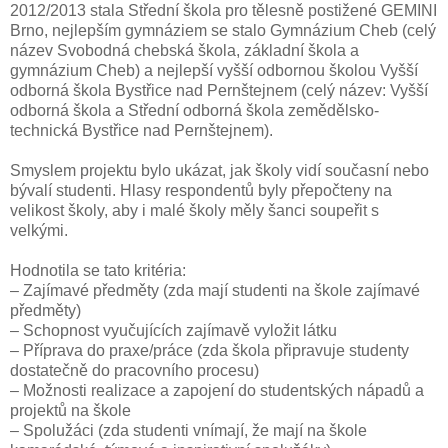
2012/2013 stala Střední škola pro tělesně postižené GEMINI
Brno, nejlepším gymnáziem se stalo Gymnázium Cheb (celý
název Svobodná chebská škola, základní škola a
gymnázium Cheb) a nejlepší vyšší odbornou školou Vyšší
odborná škola Bystřice nad Pernštejnem (celý název: Vyšší
odborná škola a Střední odborná škola zemědělsko-
technická Bystřice nad Pernštejnem).
Smyslem projektu bylo ukázat, jak školy vidí současní nebo
bývalí studenti. Hlasy respondentů byly přepočteny na
velikost školy, aby i malé školy měly šanci soupeřit s
velkými.
Hodnotila se tato kritéria:
– Zajímavé předměty (zda mají studenti na škole zajímavé
předměty)
– Schopnost vyučujících zajímavě vyložit látku
– Příprava do praxe/práce (zda škola připravuje studenty
dostatečně do pracovního procesu)
– Možnosti realizace a zapojení do studentských nápadů a
projektů na škole
– Spolužáci (zda studenti vnímají, že mají na škole