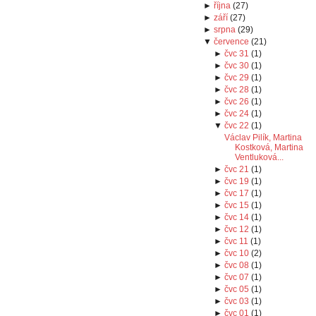
►
října
(
27
)
►
září
(
27
)
►
srpna
(
29
)
▼
července
(
21
)
►
čvc 31
(
1
)
►
čvc 30
(
1
)
►
čvc 29
(
1
)
►
čvc 28
(
1
)
►
čvc 26
(
1
)
►
čvc 24
(
1
)
▼
čvc 22
(
1
)
Václav Pilík, Martina
Kostková, Martina
Ventluková...
►
čvc 21
(
1
)
►
čvc 19
(
1
)
►
čvc 17
(
1
)
►
čvc 15
(
1
)
►
čvc 14
(
1
)
►
čvc 12
(
1
)
►
čvc 11
(
1
)
►
čvc 10
(
2
)
►
čvc 08
(
1
)
►
čvc 07
(
1
)
►
čvc 05
(
1
)
►
čvc 03
(
1
)
►
čvc 01
(
1
)