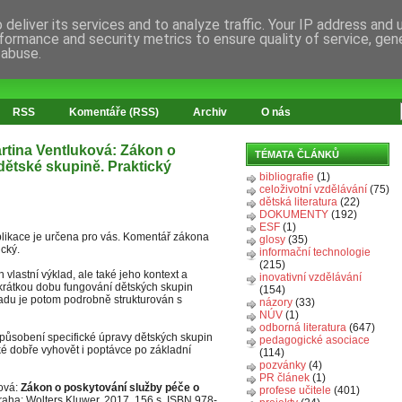
deliver its services and to analyze traffic. Your IP address and
formance and security metrics to ensure quality of service, ge
 abuse.
RSS
Komentáře (RSS)
Archiv
O nás
artina Ventluková: Zákon o
TÉMATA ČLÁNKŮ
dětské skupině. Praktický
bibliografie
(1)
celoživotní vzdělávání
(75)
dětská literatura
(22)
DOKUMENTY
(192)
ESF
(1)
likace je určena pro vás. Komentář zákona
glosy
(35)
ický.
informační technologie
(215)
vlastní výklad, ale také jeho kontext a
inovativní vzdělávání
a krátkou dobu fungování dětských skupin
(154)
ladu je potom podrobně strukturován s
názory
(33)
NÚV
(1)
odborná literatura
(647)
působení specifické úpravy dětských skupin
pedagogické asociace
ké dobře vyhovět i poptávce po základní
(114)
pozvánky
(4)
PR článek
(1)
ková:
Zákon o poskytování služby péče o
profese učitele
(401)
Praha: Wolters Kluwer, 2017. 156 s. ISBN 978-