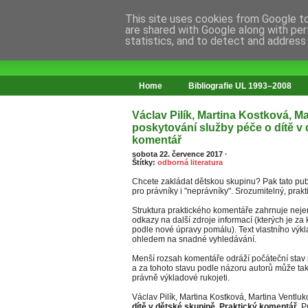
This site uses cookies from Google to 
are shared with Google along with per
statistics, and to detect and address
web o změnách ve vzdělávání
Home
Bibliografie UL 1993–2008
Václav Pilík, Martina Kostková, M
poskytování služby péče o dítě v 
komentář
sobota 22. července 2017
·
Štítky:
odborná literatura
Chcete zakládat dětskou skupinu? Pak tato pub
pro právníky i "neprávníky". Srozumitelný, prakt
Struktura praktického komentáře zahrnuje nejen 
odkazy na další zdroje informací (kterých je z
podle nové úpravy pomálu). Text vlastního výk
ohledem na snadné vyhledávání.
Menší rozsah komentáře odráží počáteční stav 
a za tohoto stavu podle názoru autorů může ta
právně výkladové rukojeti.
Václav Pilík, Martina Kostková, Martina Ventlu
dítě v dětské skupině. Praktický komentář
. 