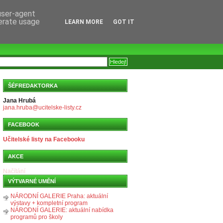
 user-agent
nerate usage
LEARN MORE
GOT IT
ŠÉFREDAKTORKA
Jana Hrubá
jana.hruba@ucitelske-listy.cz
FACEBOOK
Učitelské listy na Facebooku
AKCE
Načítání
VÝTVARNÉ UMĚNÍ
NÁRODNÍ GALERIE Praha: aktuální
výstavy + kompletní program
NÁRODNÍ GALERIE: aktuální nabídka
programů pro školy