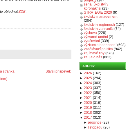
projekty
(24)
seriál Školství v
koronakrizi
(23)
ete objednat
ZDE
.
STRATEGIE 2020
(9)
školský management
(204)
školství v regionech
(127)
školství v zahraničí
(74)
výchova
(228)
výtvarné umění
(2)
vyučování
(339)
výzkum a hodnocení
(598)
vzdělávací politika
(942)
zajímavé tipy
(678)
zaujalo nás
(862)
ARCHIV
 stránka
Starší příspěvek
►
2026
(
162
)
►
2025
(
294
)
Atom)
►
2024
(
303
)
►
2023
(
337
)
►
2022
(
350
)
►
2021
(
314
)
►
2020
(
319
)
►
2019
(
311
)
►
2018
(
302
)
▼
2017
(
313
)
►
prosince
(
23
)
►
listopadu
(
26
)