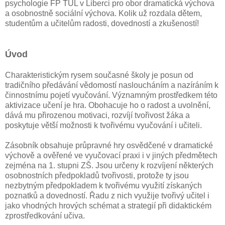
psychologie FP TUL v Liberci pro obor dramatická výchova
a osobnostně sociální výchova. Kolik už rozdala dětem,
studentům a učitelům radosti, dovedností a zkušeností!
Úvod
Charakteristickým rysem současné školy je posun od
tradičního předávání vědomostí nasloucháním a nazíráním k
činnostnímu pojetí vyučování. Významným prostředkem této
aktivizace učení je hra. Obohacuje ho o radost a uvolnění,
dává mu přirozenou motivaci, rozvíjí tvořivost žáka a
poskytuje větší možnosti k tvořivému vyučování i učiteli.
Zásobník obsahuje průpravné hry osvědčené v dramatické
výchově a ověřené ve vyučovací praxi i v jiných předmětech
zejména na 1. stupni ZŠ. Jsou určeny k rozvíjení některých
osobnostních předpokladů tvořivosti, protože ty jsou
nezbytným předpokladem k tvořivému využití získaných
poznatků a dovedností. Řadu z nich využije tvořivý učitel i
jako vhodných hrových schémat a strategií při didaktickém
zprostředkování učiva.