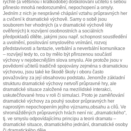
rychlé (a většinou i krátkodobé) doškolování učitelů s sebou
přineslo mnohá nedorozumění, nepochopení a omyly.
Jedním z nich je nesprávné chápání vztahu průpravných her
a cvičení k dramatické výchově. Samy o sobě jsou
souborem her vhodných (a v dramatické výchově léty
ověřených) k rozvíjení osobnostních a sociálních
předpokladů dítěte, jakými jsou např. schopnost soustředění
a uvolnění, posilování smyslového vnímání, rozvoj
představivosti a fantazie, verbální a neverbální komunikace
– rozvíjejí tedy to, co by mělo být přirozenou součástí
výchovy v nejobecnějším slova smyslu. Ale protože jsou v
povědomí učitelů tradičně spojovány zejména s dramatickou
výchovou, jsou také ke škodě školy i oboru často
považovány za její obsahovou podstatu. Jenomže základní
strukturu dramatické výchovy netvoří průpravné hry, ale
dramatické situace založené na mezilidské interakci,
uskutečňované hrou v roli či simulaci. Proto je zaměňování
dramatické výchovy za pouhý soubor průpravných her
naprostým nepochopením jejího významu,obsahu a cílů. Ve
shromážděných průpravných hrách není nic „dramatického“,
tj. ve smyslu odpovídajícímu principu a teorii dramatu –
dramatické situace, dramatického jednání, dramatické osoby
či dramatického děje.