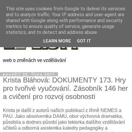
This site uses cookies from Google to deliver its services
and to analyze traffic. Your IP address and user-agent are
shared with Google along with performance and security
metrics to ensure quality of service, generate usage
statistics, and to detect and address abuse.
LEARN MORE
GOT IT
web o změnách ve vzdělávání
pondělí 30. října 2017
Krista Bláhová: DOKUMENTY 173. Hry
pro tvořivé vyučování. Zásobník 146 her
a cvičení pro rozvoj osobnosti
Krista je další z autorů našich publikací z líhně NEMES a
PAU. Jako absolventka DAMU, obor výchovná dramatika,
působila a dodnes působí jako lektorka dalšího vzdělávání
učitelů a odborná asistentka katedry pedagogiky a