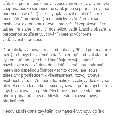
Důležité pro hru použitou ve vyučování však je, aby nebyla
chápána pouze samoúčelně („Tak jsme si pohráli a nyní se
budeme zase učit!“), ale aby byla využita funkčně, tzn. s
maximálně promyšleným didaktickým záměrem učivo
motivovat, exponovat, upevnit, procvičit či zopakovat. Jen
tak se hra stane fungující nositelkou vzdělávacího obsahu a
přirozenou součásti vyučování i celého výchovně
vzdělávacího procesu.
Dramatická výchova začala od poloviny 60. let přejímáním z
různých hrových systémů a dalších zdrojů budovat vlastní
systém průpravných her. Umožňuje rozvíjet takové
psychické a fyzické dovednosti dětí, které jsou potřebné
nejen pro úspěšnou činnost v tomto oboru, ale jsou i
důležitým prostředkem k všestrannému rozvoji tvořivé
osobnosti vůbec. Vstupem dramatické výchovy do školy se
otevřela cesta k daleko širšímu využívání průpravných her i v
jiných vyučovacích předmětech než pouze ve vlastním
oboru, případně jen v nejbližších esteticko-výchovných
předmětech.
Někdy až překotné zavádění dramatické výchovy do škol,