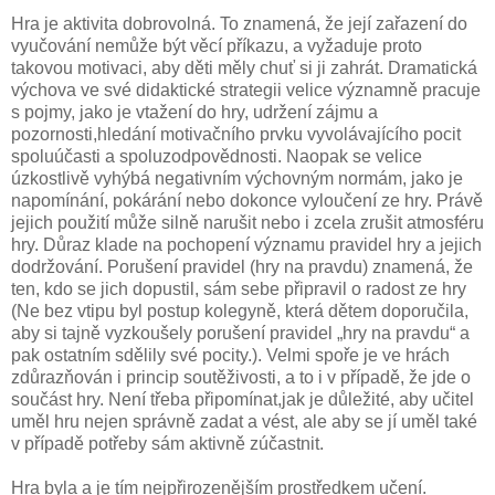
Hra je aktivita dobrovolná. To znamená, že její zařazení do
vyučování nemůže být věcí příkazu, a vyžaduje proto
takovou motivaci, aby děti měly chuť si ji zahrát. Dramatická
výchova ve své didaktické strategii velice významně pracuje
s pojmy, jako je vtažení do hry, udržení zájmu a
pozornosti,hledání motivačního prvku vyvolávajícího pocit
spoluúčasti a spoluzodpovědnosti. Naopak se velice
úzkostlivě vyhýbá negativním výchovným normám, jako je
napomínání, pokárání nebo dokonce vyloučení ze hry. Právě
jejich použití může silně narušit nebo i zcela zrušit atmosféru
hry. Důraz klade na pochopení významu pravidel hry a jejich
dodržování. Porušení pravidel (hry na pravdu) znamená, že
ten, kdo se jich dopustil, sám sebe připravil o radost ze hry
(Ne bez vtipu byl postup kolegyně, která dětem doporučila,
aby si tajně vyzkoušely porušení pravidel „hry na pravdu“ a
pak ostatním sdělily své pocity.). Velmi spoře je ve hrách
zdůrazňován i princip soutěživosti, a to i v případě, že jde o
součást hry. Není třeba připomínat,jak je důležité, aby učitel
uměl hru nejen správně zadat a vést, ale aby se jí uměl také
v případě potřeby sám aktivně zúčastnit.
Hra byla a je tím nejpřirozenějším prostředkem učení.