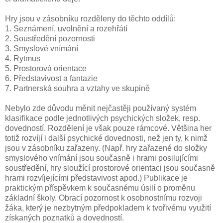
Hry jsou v zásobníku rozděleny do těchto oddílů:
1. Seznámení, uvolnění a rozehřátí
2. Soustředění pozornosti
3. Smyslové vnímání
4. Rytmus
5. Prostorová orientace
6. Představivost a fantazie
7. Partnerská souhra a vztahy ve skupině
Nebylo zde důvodu měnit nejčastěji používaný systém
klasifikace podle jednotlivých psychických složek, resp.
dovedností. Rozdělení je však pouze rámcové. Většina her
totiž rozvíjí i další psychické dovednosti, než jen ty, k nimž
jsou v zásobníku zařazeny. (Např. hry zařazené do složky
smyslového vnímání jsou současně i hrami posilujícími
soustředění, hry sloužící prostorové orientaci jsou současně
hrami rozvíjejícími představivost apod.) Publikace je
praktickým příspěvkem k současnému úsilí o proměnu
základní školy. Obrací pozornost k osobnostnímu rozvoji
žáka, který je nezbytným předpokladem k tvořivému využití
získaných poznatků a dovedností.