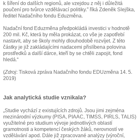
k šíření do dalších regionů, ale vzejdou z něj i důležitá
poučení pro tvůrce vzdělávací politiky.” říká Zdeněk Slejška,
ředitel Nadačního fondu Eduzměna.
Nadační fond Eduzměna předpokládá investici v hodnotě
200 mil. Kč, která by měla prokázat, co vše je zapotřebí
nastavit, aby se školy mohly dlouhodobě rozvíjet. Z této
částky je již zakládajícími nadacemi přislíbena polovina
prostředků a další dárce, kteří by se chtěli zapojit, fond
hledá.“
(
Zdroj
: Tisková zpráva Nadačního fondu EDUzměna 14. 5.
2019)
Jak analytická studie vznikala?
„Studie vychází z existujících zdrojů. Jsou jimi zejména
mezinárodní výzkumy (PISA, PIAAC, TIMSS, PIRLS, TALIS)
využitelné pro studium vývoje jednotlivých oblastí
gramotnosti a kompetencí českých žáků, nerovností ve
vzdělávání apod. Dále již zpracované analýzy (výroční,