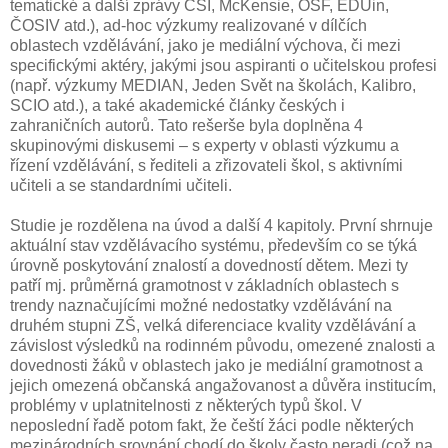
tematické a další zprávy ČŠI, McKensie, OSF, EDUin,
ČOSIV atd.), ad-hoc výzkumy realizované v dílčích
oblastech vzdělávání, jako je mediální výchova, či mezi
specifickými aktéry, jakými jsou aspiranti o učitelskou profesi
(např. výzkumy MEDIAN, Jeden Svět na školách, Kalibro,
SCIO atd.), a také akademické články českých i
zahraničních autorů. Tato rešerše byla doplněna 4
skupinovými diskusemi – s experty v oblasti výzkumu a
řízení vzdělávání, s řediteli a zřizovateli škol, s aktivními
učiteli a se standardními učiteli.
Studie je rozdělena na úvod a další 4 kapitoly. První shrnuje
aktuální stav vzdělávacího systému, především co se týká
úrovně poskytování znalostí a dovedností dětem. Mezi ty
patří mj. průměrná gramotnost v základních oblastech s
trendy naznačujícími možné nedostatky vzdělávání na
druhém stupni ZŠ, velká diferenciace kvality vzdělávání a
závislost výsledků na rodinném původu, omezené znalosti a
dovednosti žáků v oblastech jako je mediální gramotnost a
jejich omezená občanská angažovanost a důvěra institucím,
problémy v uplatnitelnosti z některých typů škol. V
neposlední řadě potom fakt, že čeští žáci podle některých
mezinárodních srovnání chodí do školy často neradi (což na