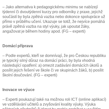
– Jako alternativa k pedagogickému minimu se nabízejí
týdenní či dvoutýdenní kurzy pro odborníky z praxe, jejichž
součástí by byla zpětná vazba nebo dokonce spolupráce už
přímo v průběhu učení. Ukazuje se totiž, že nejvíce pomáhá
právě zpětná vazba na styl výuky, jak upoutat žáky,
angažovat je během hodiny apod. (FG – experti)
Domácí příprava
– Podle expertů, kteří se domnívají, že pro Českou republiku
je typický silný důraz na domácí práci, by byla vhodná
následující opatření: a) omezit zadávání domácích úkolů a
posílit jejich řešení ve škole či ve skupinách žáků, b) posílit
školní doučování. (FG – experti)
Inovace ve výuce
– Experti poukazují také na možnou roli ICT (online aplikací)
ve vzdělávání učitelů a zvyšování kvality výuky. Výuka