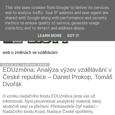
This site uses cookies from Google to deliver its services
and to analyze traffic. Your IP address and user-agent are
shared with Google along with performance and security
metrics to ensure quality of service, generate usage
statistics, and to detect and address abuse.
LEARN MORE
GOT IT
web o změnách ve vzdělávání
úterý 21. května 2019
EDUzměna: Analýza výzev vzdělávání v
České republice – Daniel Prokop, Tomáš
Dvořák
O vzniku nadačního fondu EDUzměna jsme vás už
informovali. Nyní prezentoval analytický materiál, který
skutečně stojí za přečtení. Představitelé čtyř nadací –
Nadačního fondu Avast, Nadace České spořitelny,