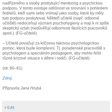
nadřízeného a osoby poskytující mentoring a psychickou
podporu. V tomto existuje odlišnost ve srovnání s pohledem
ředitelů, kteří sami sebe vnímají jako osoby, které by měly
tuto podporu poskytovat. Někteří učitelé (např. odborné
učiliště) nedoceňují význam psychohygieny a mají k ní spíše
skeptický vztah (nedůvěřují odbornosti školících pracovníků
apod.). (FG-učitelé)
– Učitelé považují za klíčovou takovou psychologickou
pomoc, která bude komplexní. Tj. poradenské pracoviště s
psychologem a speciálním pedagogem, aby mohlo řešit
různé krizové situace s dětmi i rodiči. (FG-učitelé)
(str. 60–61)
Zdroj
.
Připravila
Jana Hrubá
v
0:44