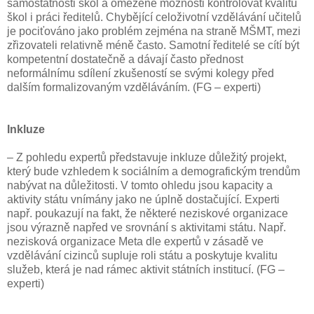
samostatnosti škol a omezené možnosti kontrolovat kvalitu
škol i práci ředitelů. Chybějící celoživotní vzdělávání učitelů
je pociťováno jako problém zejména na straně MŠMT, mezi
zřizovateli relativně méně často. Samotní ředitelé se cítí být
kompetentní dostatečně a dávají často přednost
neformálnímu sdílení zkušeností se svými kolegy před
dalším formalizovaným vzděláváním. (FG – experti)
Inkluze
– Z pohledu expertů představuje inkluze důležitý projekt,
který bude vzhledem k sociálním a demografickým trendům
nabývat na důležitosti. V tomto ohledu jsou kapacity a
aktivity státu vnímány jako ne úplně dostačující. Experti
např. poukazují na fakt, že některé neziskové organizace
jsou výrazně napřed ve srovnání s aktivitami státu. Např.
nezisková organizace Meta dle expertů v zásadě ve
vzdělávání cizinců supluje roli státu a poskytuje kvalitu
služeb, která je nad rámec aktivit státních institucí. (FG –
experti)