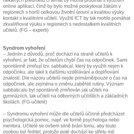
některých předmětů či témat by mohla probíhat s využitím
online aplikací, čímž by bylo možné poskytovat žákům v
regionech s horší celkovou životní úrovní a kvalitou výuky
kontakt s kvalitními učiteli. Využití ICT by tak mohlo pomáhat
zkvalitňovat výuku v regionech s nedostatkem kvalitních
učitelů. (FG – experti)
Syndrom vyhoření
– Jedním z důvodů, proč dochází na straně učitelů k
vyhoření, je fakt, že učitelům chybí čas na odpočinek. Sami
spontánně zmiňují tzv. sabbatical, který by využili nejen k
odpočinku, ale také k dalšímu vzdělávání a doplňování
znalostí. Dle názoru učitelů nejde primárně/pouze o čas na
odpočinek, ale zejména o změnu zaběhlé rutiny. Význam
sabbaticalu byl spontánně zmiňován jak učiteli na
gymnáziích, tak učiteli na odborných učilištích a základních
školách. (FG-učitelé)
– Syndromu vyhoření může dle učitelů účinně předcházet
psychologická pomoc, např. ve formě psychologa nebo
mentora. Učitelé se ovšem silně brání tomu, aby touto
osobou byl ředitel, protože poté dochází ke střetu rolí