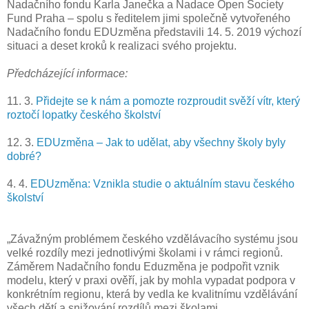
Nadačního fondu Karla Janečka a Nadace Open Society
Fund Praha – spolu s ředitelem jimi společně vytvořeného
Nadačního fondu EDUzměna představili 14. 5. 2019 výchozí
situaci a deset kroků k realizaci svého projektu.
Předcházející informace:
11. 3.
Přidejte se k nám a pomozte rozproudit svěží vítr, který
roztočí lopatky českého školství
12. 3.
EDUzměna – Jak to udělat, aby všechny školy byly
dobré?
4. 4.
EDUzměna: Vznikla studie o aktuálním stavu českého
školství
„Závažným problémem českého vzdělávacího systému jsou
velké rozdíly mezi jednotlivými školami i v rámci regionů.
Záměrem Nadačního fondu Eduzměna je podpořit vznik
modelu, který v praxi ověří, jak by mohla vypadat podpora v
konkrétním regionu, která by vedla ke kvalitnímu vzdělávání
všech dětí a snižování rozdílů mezi školami.