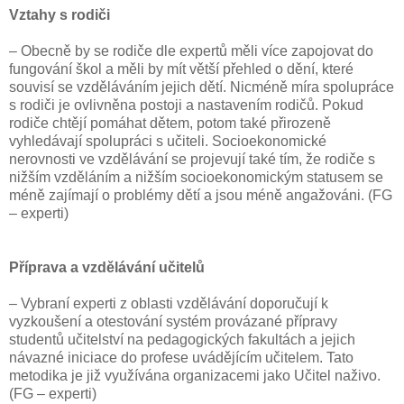
Vztahy s rodiči
– Obecně by se rodiče dle expertů měli více zapojovat do
fungování škol a měli by mít větší přehled o dění, které
souvisí se vzděláváním jejich dětí. Nicméně míra spolupráce
s rodiči je ovlivněna postoji a nastavením rodičů. Pokud
rodiče chtějí pomáhat dětem, potom také přirozeně
vyhledávají spolupráci s učiteli. Socioekonomické
nerovnosti ve vzdělávání se projevují také tím, že rodiče s
nižším vzděláním a nižším socioekonomickým statusem se
méně zajímají o problémy dětí a jsou méně angažováni. (FG
– experti)
Příprava a vzdělávání učitelů
– Vybraní experti z oblasti vzdělávání doporučují k
vyzkoušení a otestování systém provázané přípravy
studentů učitelství na pedagogických fakultách a jejich
návazné iniciace do profese uvádějícím učitelem. Tato
metodika je již využívána organizacemi jako Učitel naživo.
(FG – experti)