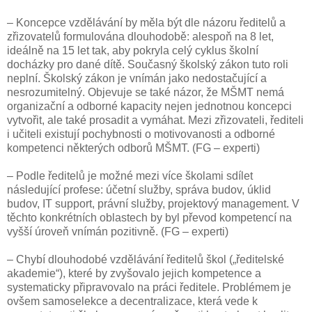
– Koncepce vzdělávání by měla být dle názoru ředitelů a
zřizovatelů formulována dlouhodobě: alespoň na 8 let,
ideálně na 15 let tak, aby pokryla celý cyklus školní
docházky pro dané dítě. Současný školský zákon tuto roli
neplní. Školský zákon je vnímán jako nedostačující a
nesrozumitelný. Objevuje se také názor, že MŠMT nemá
organizační a odborné kapacity nejen jednotnou koncepci
vytvořit, ale také prosadit a vymáhat. Mezi zřizovateli, řediteli
i učiteli existují pochybnosti o motivovanosti a odborné
kompetenci některých odborů MŠMT. (FG – experti)
– Podle ředitelů je možné mezi více školami sdílet
následující profese: účetní služby, správa budov, úklid
budov, IT support, právní služby, projektový management. V
těchto konkrétních oblastech by byl převod kompetencí na
vyšší úroveň vnímán pozitivně. (FG – experti)
– Chybí dlouhodobé vzdělávání ředitelů škol („ředitelské
akademie“), které by zvyšovalo jejich kompetence a
systematicky připravovalo na práci ředitele. Problémem je
ovšem samoselekce a decentralizace, která vede k