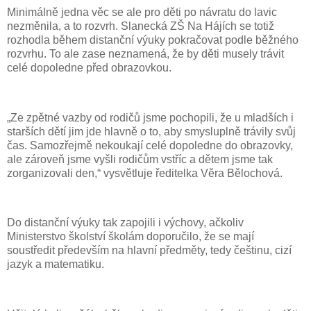
Minimálně jedna věc se ale pro děti po návratu do lavic
nezměnila, a to rozvrh. Slanecká ZŠ Na Hájích se totiž
rozhodla během distanční výuky pokračovat podle běžného
rozvrhu. To ale zase neznamená, že by děti musely trávit
celé dopoledne před obrazovkou.
„Ze zpětné vazby od rodičů jsme pochopili, že u mladších i
starších dětí jim jde hlavně o to, aby smysluplně trávily svůj
čas. Samozřejmě nekoukají celé dopoledne do obrazovky,
ale zároveň jsme vyšli rodičům vstříc a dětem jsme tak
zorganizovali den,“ vysvětluje ředitelka Věra Bělochová.
Do distanční výuky tak zapojili i výchovy, ačkoliv
Ministerstvo školství školám doporučilo, že se mají
soustředit především na hlavní předměty, tedy češtinu, cizí
jazyk a matematiku.