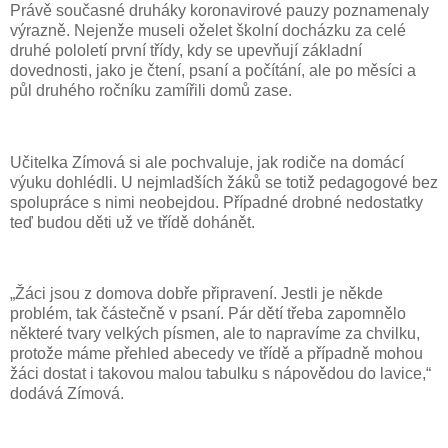
Právě současné druháky koronavirové pauzy poznamenaly
výrazně. Nejenže museli oželet školní docházku za celé
druhé pololetí první třídy, kdy se upevňují základní
dovednosti, jako je čtení, psaní a počítání, ale po měsíci a
půl druhého ročníku zamířili domů zase.
Učitelka Zímová si ale pochvaluje, jak rodiče na domácí
výuku dohlédli. U nejmladších žáků se totiž pedagogové bez
spolupráce s nimi neobejdou. Případné drobné nedostatky
teď budou děti už ve třídě dohánět.
„Žáci jsou z domova dobře připravení. Jestli je někde
problém, tak částečně v psaní. Pár dětí třeba zapomnělo
některé tvary velkých písmen, ale to napravíme za chvilku,
protože máme přehled abecedy ve třídě a případně mohou
žáci dostat i takovou malou tabulku s nápovědou do lavice,“
dodává Zímová.