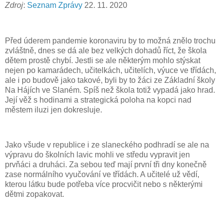
Zdroj
:
Seznam Zprávy
22. 11. 2020
Před úderem pandemie koronaviru by to možná znělo trochu
zvláštně, dnes se dá ale bez velkých dohadů říct, že škola
dětem prostě chybí. Jestli se ale některým mohlo stýskat
nejen po kamarádech, učitelkách, učitelích, výuce ve třídách,
ale i po budově jako takové, byli by to žáci ze Základní školy
Na Hájích ve Slaném. Spíš než škola totiž vypadá jako hrad.
Její věž s hodinami a strategická poloha na kopci nad
městem iluzi jen dokresluje.
Jako všude v republice i ze slaneckého podhradí se ale na
výpravu do školních lavic mohli ve středu vypravit jen
prvňáci a druháci. Za sebou teď mají první tři dny konečně
zase normálního vyučování ve třídách. A učitelé už vědí,
kterou látku bude potřeba více procvičit nebo s některými
dětmi zopakovat.