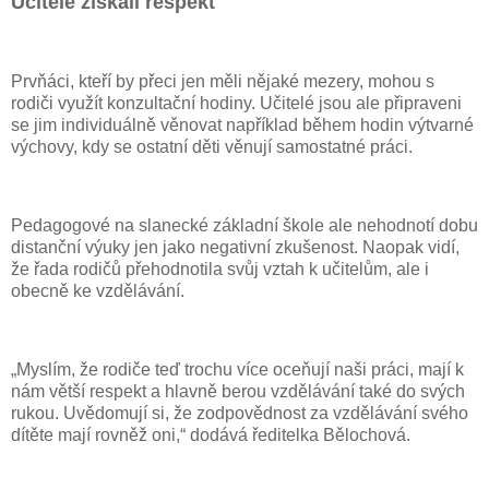
Učitelé získali respekt
Prvňáci, kteří by přeci jen měli nějaké mezery, mohou s
rodiči využít konzultační hodiny. Učitelé jsou ale připraveni
se jim individuálně věnovat například během hodin výtvarné
výchovy, kdy se ostatní děti věnují samostatné práci.
Pedagogové na slanecké základní škole ale nehodnotí dobu
distanční výuky jen jako negativní zkušenost. Naopak vidí,
že řada rodičů přehodnotila svůj vztah k učitelům, ale i
obecně ke vzdělávání.
„Myslím, že rodiče teď trochu více oceňují naši práci, mají k
nám větší respekt a hlavně berou vzdělávání také do svých
rukou. Uvědomují si, že zodpovědnost za vzdělávání svého
dítěte mají rovněž oni,“ dodává ředitelka Bělochová.