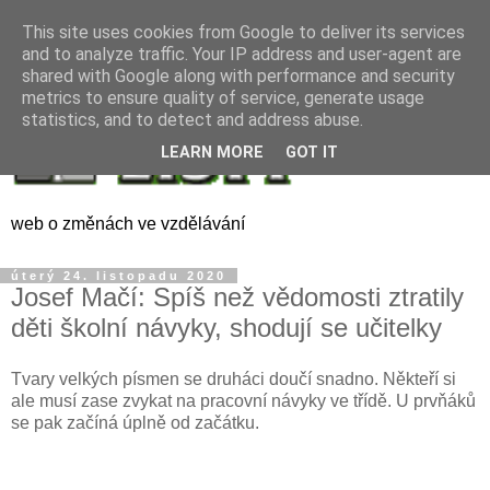
This site uses cookies from Google to deliver its services
and to analyze traffic. Your IP address and user-agent are
shared with Google along with performance and security
metrics to ensure quality of service, generate usage
statistics, and to detect and address abuse.
LEARN MORE
GOT IT
web o změnách ve vzdělávání
úterý 24. listopadu 2020
Josef Mačí: Spíš než vědomosti ztratily
děti školní návyky, shodují se učitelky
Tvary velkých písmen se druháci doučí snadno. Někteří si
ale musí zase zvykat na pracovní návyky ve třídě. U prvňáků
se pak začíná úplně od začátku.