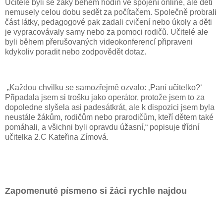
Učitelé byli se žáky během hodin ve spojení online, ale děti
nemusely celou dobu sedět za počítačem. Společně probrali
část látky, pedagogové pak zadali cvičení nebo úkoly a děti
je vypracovávaly samy nebo za pomoci rodičů. Učitelé ale
byli během přerušovaných videokonferencí připraveni
kdykoliv poradit nebo zodpovědět dotaz.
„Každou chvilku se samozřejmě ozvalo: ‚Paní učitelko?‘
Připadala jsem si trošku jako operátor, protože jsem to za
dopoledne slyšela asi padesátkrát, ale k dispozici jsem byla
neustále žákům, rodičům nebo prarodičům, kteří dětem také
pomáhali, a všichni byli opravdu úžasní,“ popisuje třídní
učitelka 2.C Kateřina Zímová.
Zapomenuté písmeno si žáci rychle najdou