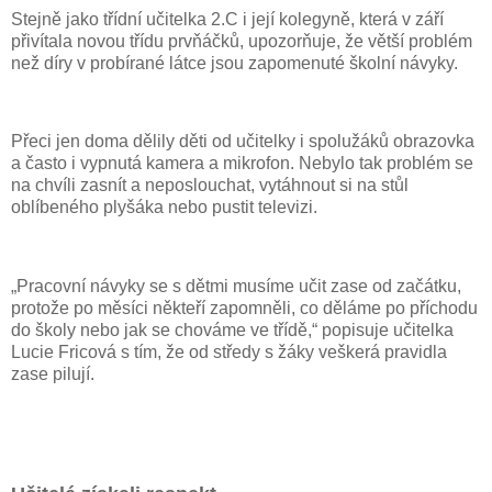
Stejně jako třídní učitelka 2.C i její kolegyně, která v září
přivítala novou třídu prvňáčků, upozorňuje, že větší problém
než díry v probírané látce jsou zapomenuté školní návyky.
Přeci jen doma dělily děti od učitelky i spolužáků obrazovka
a často i vypnutá kamera a mikrofon. Nebylo tak problém se
na chvíli zasnít a neposlouchat, vytáhnout si na stůl
oblíbeného plyšáka nebo pustit televizi.
„Pracovní návyky se s dětmi musíme učit zase od začátku,
protože po měsíci někteří zapomněli, co děláme po příchodu
do školy nebo jak se chováme ve třídě,“ popisuje učitelka
Lucie Fricová s tím, že od středy s žáky veškerá pravidla
zase pilují.