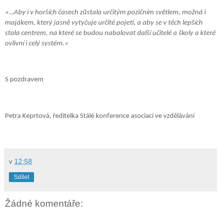
»…Aby i v horších časech zůstala určitým pozičním světlem, možná i
majákem, který jasně vytyčuje určité pojetí, a aby se v těch lepších
stala centrem, na které se budou nabalovat další učitelé a školy a které
ovlivní i celý systém.«
S pozdravem
Petra Keprtová, ředitelka Stálé konference asociací ve vzdělávání
v
12:58
Sdílet
Žádné komentáře: