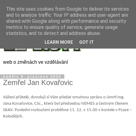
This site uses cookies from Google to deliver its services
and to analyze traffic. Your IP address and user-agent are
shared with Google along with performance and security
metrics to ensure quality of service, generate usage
statistics, and to detect and address abuse.
LEARN MORE
GOT IT
web o změnách ve vzdělávání
neděle 8. prosince 2024
Zemřel Jan Kovařovic
Vážení přátelé, dovoluji si Vám předat smutnou zprávu o úmrtí Ing.
Jana Kovařovice, CSc., který byl předsedou NEMES a čestným členem
SKAV. Poslední rozloučení proběhne 11. 12. v 15.00 v kostele v Pzaze –
Kolodějích.