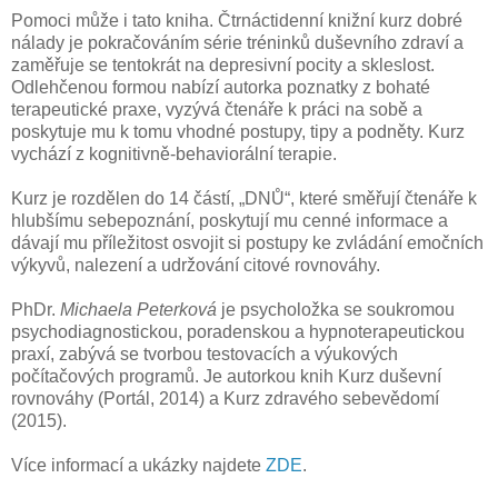
Pomoci může i tato kniha. Čtrnáctidenní knižní kurz dobré
nálady je pokračováním série tréninků duševního zdraví a
zaměřuje se tentokrát na depresivní pocity a skleslost.
Odlehčenou formou nabízí autorka poznatky z bohaté
terapeutické praxe, vyzývá čtenáře k práci na sobě a
poskytuje mu k tomu vhodné postupy, tipy a podněty. Kurz
vychází z kognitivně-behaviorální terapie.
Kurz je rozdělen do 14 částí, „DNŮ“, které směřují čtenáře k
hlubšímu sebepoznání, poskytují mu cenné informace a
dávají mu příležitost osvojit si postupy ke zvládání emočních
výkyvů, nalezení a udržování citové rovnováhy.
PhDr.
Michaela Peterková
je psycholožka se soukromou
psychodiagnostickou, poradenskou a hypnoterapeutickou
praxí, zabývá se tvorbou testovacích a výukových
počítačových programů. Je autorkou knih Kurz duševní
rovnováhy (Portál, 2014) a Kurz zdravého sebevědomí
(2015).
Více informací a ukázky najdete
ZDE
.