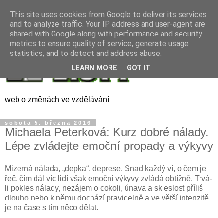
This site uses cookies from Google to deliver its services
and to analyze traffic. Your IP address and user-agent are
shared with Google along with performance and security
metrics to ensure quality of service, generate usage
statistics, and to detect and address abuse.
LEARN MORE
GOT IT
web o změnách ve vzdělávání
sobota 5. března 2016
Michaela Peterková: Kurz dobré nálady.
Lépe zvládejte emoční propady a výkyvy
Mizerná nálada, „depka“, deprese. Snad každý ví, o čem je
řeč, čím dál víc lidí však emoční výkyvy zvládá obtížně. Trvá-
li pokles nálady, nezájem o cokoli, únava a skleslost příliš
dlouho nebo k němu dochází pravidelně a ve větší intenzitě,
je na čase s tím něco dělat.