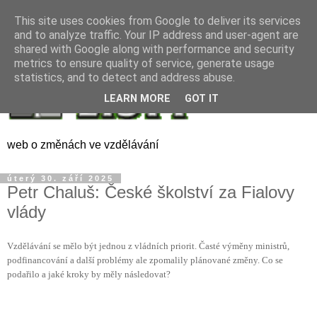
This site uses cookies from Google to deliver its services
and to analyze traffic. Your IP address and user-agent are
shared with Google along with performance and security
metrics to ensure quality of service, generate usage
statistics, and to detect and address abuse.
LEARN MORE
GOT IT
web o změnách ve vzdělávání
úterý 30. září 2025
Petr Chaluš: České školství za Fialovy
vlády
Vzdělávání se mělo být jednou z vládních priorit. Časté výměny ministrů,
podfinancování a další problémy ale zpomalily plánované změny. Co se
podařilo a jaké kroky by měly následovat?