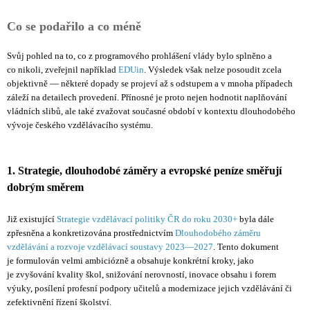
Co se podařilo a co méně
Svůj pohled na to, co z programového prohlášení vlády bylo splněno a
co nikoli, zveřejnil například
EDUin
. Výsledek však nelze posoudit zcela
objektivně — některé dopady se projeví až s odstupem a v mnoha případech
záleží na detailech provedení. Přínosné je proto nejen hodnotit naplňování
vládních slibů, ale také zvažovat současné období v kontextu dlouhodobého
vývoje českého vzdělávacího systému.
1. Strategie, dlouhodobé záměry a evropské peníze směřují
dobrým směrem
Již existující
Strategie vzdělávací politiky ČR do roku 2030+
byla dále
zpřesněna a konkretizována prostřednictvím
Dlouhodobého záměru
vzdělávání a rozvoje vzdělávací soustavy 2023—2027
. Tento dokument
je formulován velmi ambiciózně a obsahuje konkrétní kroky, jako
je zvyšování kvality škol, snižování nerovností, inovace obsahu i forem
výuky, posílení profesní podpory učitelů a modernizace jejich vzdělávání či
zefektivnění řízení školství.