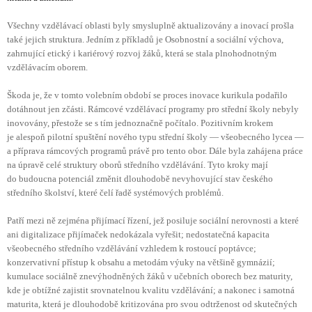
Všechny vzdělávací oblasti byly smysluplně aktualizovány a inovací prošla
také jejich struktura. Jedním z příkladů je Osobnostní a sociální výchova,
zahrnující etický i kariérový rozvoj žáků, která se stala plnohodnotným
vzdělávacím oborem.
Škoda je, že v tomto volebním období se proces inovace kurikula podařilo
dotáhnout jen zčásti. Rámcové vzdělávací programy pro střední školy nebyly
inovovány, přestože se s tím jednoznačně počítalo. Pozitivním krokem
je alespoň pilotní spuštění nového typu střední školy — všeobecného lycea —
a příprava rámcových programů právě pro tento obor. Dále byla zahájena práce
na úpravě celé struktury oborů středního vzdělávání. Tyto kroky mají
do budoucna potenciál změnit dlouhodobě nevyhovující stav českého
středního školství, které čelí řadě systémových problémů.
Patří mezi ně zejména přijímací řízení, jež posiluje sociální nerovnosti a které
ani digitalizace přijímaček nedokázala vyřešit; nedostatečná kapacita
všeobecného středního vzdělávání vzhledem k rostoucí poptávce;
konzervativní přístup k obsahu a metodám výuky na většině gymnázií;
kumulace sociálně znevýhodněných žáků v učebních oborech bez maturity,
kde je obtížné zajistit srovnatelnou kvalitu vzdělávání; a nakonec i samotná
maturita, která je dlouhodobě kritizována pro svou odtrženost od skutečných