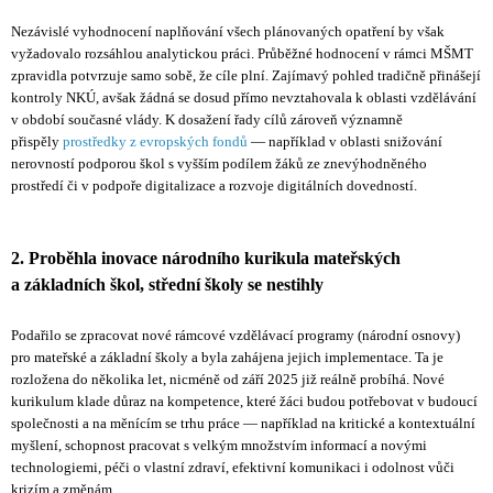
Nezávislé vyhodnocení naplňování všech plánovaných opatření by však
vyžadovalo rozsáhlou analytickou práci. Průběžné hodnocení v rámci MŠMT
zpravidla potvrzuje samo sobě, že cíle plní. Zajímavý pohled tradičně přinášejí
kontroly NKÚ, avšak žádná se dosud přímo nevztahovala k oblasti vzdělávání
v období současné vlády. K dosažení řady cílů zároveň významně
přispěly
prostředky z evropských fondů
— například v oblasti snižování
nerovností podporou škol s vyšším podílem žáků ze znevýhodněného
prostředí či v podpoře digitalizace a rozvoje digitálních dovedností.
2. Proběhla inovace národního kurikula mateřských
a základních škol, střední školy se nestihly
Podařilo se zpracovat nové rámcové vzdělávací programy (národní osnovy)
pro mateřské a základní školy a byla zahájena jejich implementace. Ta je
rozložena do několika let, nicméně od září 2025 již reálně probíhá. Nové
kurikulum klade důraz na kompetence, které žáci budou potřebovat v budoucí
společnosti a na měnícím se trhu práce — například na kritické a kontextuální
myšlení, schopnost pracovat s velkým množstvím informací a novými
technologiemi, péči o vlastní zdraví, efektivní komunikaci i odolnost vůči
krizím a změnám.