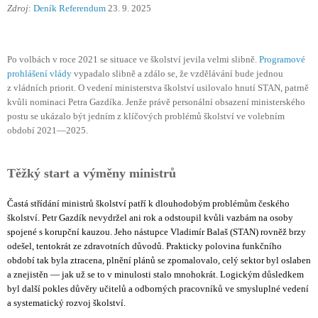
Zdroj
:
Deník Referendum
23. 9. 2025
Po volbách v roce 2021 se situace ve školství jevila velmi slibně.
Programové
prohlášení vlády
vypadalo slibně a zdálo se, že vzdělávání bude jednou
z vládních priorit. O vedení ministerstva školství usilovalo hnutí STAN, patrně
kvůli nominaci Petra Gazdíka. Jenže právě personální obsazení ministerského
postu se ukázalo být jedním z klíčových problémů školství ve volebním
období 2021—2025.
Těžký start a výměny ministrů
Častá střídání ministrů školství patří k dlouhodobým problémům českého
školství. Petr Gazdík nevydržel ani rok a odstoupil kvůli vazbám na osoby
spojené s korupční kauzou. Jeho nástupce Vladimír Balaš (STAN) rovněž brzy
odešel, tentokrát ze zdravotních důvodů. Prakticky polovina funkčního
období tak byla ztracena, plnění plánů se zpomalovalo, celý sektor byl oslaben
a znejistěn — jak už se to v minulosti stalo mnohokrát. Logickým důsledkem
byl další pokles důvěry učitelů a odborných pracovníků ve smysluplné vedení
a systematický rozvoj školství.