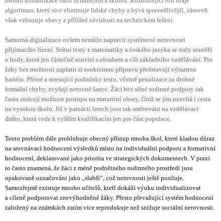
osobní komunikace mezi uchazečem a školou. Rozhodující roli hraje
algoritmus, který sice eliminuje lidské chyby a bývá spravedlivější, zároveň
však vzbuzuje obavy z přílišné závislosti na technickém řešení.
Samotná digitalizace ovšem nemůže napravit systémové nerovnosti
přijímacího řízení. Státní testy z matematiky a českého jazyka se staly soutěží
o body, která jen částečně souvisí s obsahem a cíli základního vzdělávání. Pro
žáky bez možnosti zaplatit si soukromou přípravu představují výraznou
bariéru. Přísné a stresující podmínky testu, včetně penalizace za drobné
formální chyby, zvyšují nerovné šance. Žáci bez silné rodinné podpory tak
často ztrácejí možnost postupu na maturitní obory, čímž se jim uzavírá i cesta
na vysokou školu. Již v patnácti letech jsou tak směrováni na vzdělávací
dráhu, která vede k vyšším kvalifikacím jen pro část populace.
Tento problém dále prohlubuje obecný přístup mnoha škol, které kladou důraz
na srovnávací hodnocení výsledků místo na individuální podporu a formativní
hodnocení, deklarované jako priorita ve strategických dokumentech. V praxi
to často znamená, že žáci z méně podnětného rodinného prostředí jsou
opakovaně označováni jako „slabší“, což nerovnosti ještě posiluje.
Samozřejmě existuje mnoho učitelů, kteří dokáží výuku individualizovat
a cíleně podporovat znevýhodněné žáky. Přesto převažující systém hodnocení
založený na známkách zatím více reprodukuje než snižuje sociální nerovnosti.