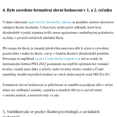
4. Bylo zavedeno formativní slovní hodnocení v 1. a 2. ročníku
V rámci takzvané
malé novely školského zákona
se podařilo zmírnit náročnost
zahájení školní docházky. Cílem bylo snížit počet odkladů, které byly
dlouhodobě vysoké zejména kvůli stresu spojenému s nadměrnými požadavky
na žáky v prvních ročnících základní školy.
Při vstupu do školy je zásadní především motivace dětí k učení a vytvoření
pozitivního vztahu ke škole, což je v českém školství dlouhodobě problém.
Potvrzuje to například
zpráva Česká školní inspekce
, v níž se uvádí, že
mezinárodní šetření PISA 2022 poukázalo na nepříliš optimistické vnímání
kvality vztahů mezi žáky a učiteli; index kvality těchto vztahů u České
republiky dosáhl nejnižších hodnot ze všech sledovaných zemí OECD a EU.
Formativní slovní hodnocení je příležitostí se zaměřit na podporu dětí v učení
místo nic neříkající známky, zejména u menších dětí je to zjevně trend
v mnoha zemích, a konečně tedy i u nás.
5. Stabilizovala se pozice školní psychologů a sociálních
pedagogů