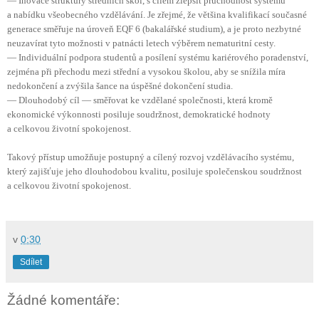
— Inovace struktury středních škol, s cílem zlepšit průchodnost systému
a nabídku všeobecného vzdělávání. Je zřejmé, že většina kvalifikací současné
generace směřuje na úroveň EQF 6 (bakalářské studium), a je proto nezbytné
neuzavírat tyto možnosti v patnácti letech výběrem nematuritní cesty.
— Individuální podpora studentů a posílení systému kariérového poradenství,
zejména při přechodu mezi střední a vysokou školou, aby se snížila míra
nedokončení a zvýšila šance na úspěšné dokončení studia.
— Dlouhodobý cíl — směřovat ke vzdělané společnosti, která kromě
ekonomické výkonnosti posiluje soudržnost, demokratické hodnoty
a celkovou životní spokojenost.
Takový přístup umožňuje postupný a cílený rozvoj vzdělávacího systému,
který zajišťuje jeho dlouhodobou kvalitu, posiluje společenskou soudržnost
a celkovou životní spokojenost.
v
0:30
Sdílet
Žádné komentáře: