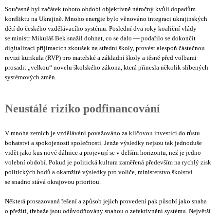
Současně byl začátek tohoto období objektivně náročný kvůli dopadům
konfliktu na Ukrajině. Mnoho energie bylo věnováno integraci ukrajinských
dětí do českého vzdělávacího systému. Poslední dva roky koaliční vlády
se ministr Mikuláš Bek snažil dohnat, co se dalo — podařilo se dokončit
digitalizaci přijímacích zkoušek na střední školy, provést alespoň částečnou
revizi kurikula (RVP) pro mateřské a základní školy a těsně před volbami
prosadit „velkou“ novelu školského zákona, která přinesla několik slíbených
systémových změn.
Neustálé riziko podfinancování
V mnoha zemích je vzdělávání považováno za klíčovou investici do růstu
bohatství a spokojenosti společnosti. Jenže výsledky nejsou tak jednoduše
vidět jako kus nové dálnice a projevují se v delším horizontu, než je jedno
volební období. Pokud je politická kultura zaměřená především na rychlý zisk
politických bodů a okamžité výsledky pro voliče, ministerstvo školství
se snadno stává okrajovou prioritou.
Některá prosazovaná řešení a způsob jejich provedení pak působí jako snaha
o přežití, třebaže jsou odůvodňovány snahou o zefektivnění systému. Největší