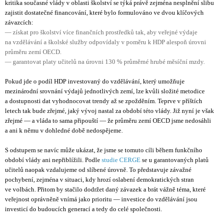
kritika současné vlády v oblasti školství se týká právě zejména nesplnění slibu
zajistit dostatečné financování, které bylo formulováno ve dvou klíčových
závazcích:
— získat pro školství více finančních prostředků tak, aby veřejné výdaje
na vzdělávání a školské služby odpovídaly v poměru k HDP alespoň úrovni
průměru zemí OECD.
— garantovat platy učitelů na úrovni 130 % průměrné hrubé měsíční mzdy.
Pokud jde o podíl HDP investovaný do vzdělávání, který umožňuje
mezinárodní srovnání výdajů jednotlivých zemí, lze kvůli složité metodice
a dostupnosti dat vyhodnocovat trendy až se zpožděním. Teprve v příštích
letech tak bude zřejmé, jaký vývoj nastal za období této vlády. Již nyní je však
zřejmé — a vláda to sama připouští — že průměru zemí OECD jsme nedosáhli
a ani k němu v dohledné době nedospějeme.
S odstupem se navíc může ukázat, že jsme se tomuto cíli během funkčního
období vlády ani nepřiblížili. Podle
studie CERGE
se u garantovaných platů
učitelů naopak vzdalujeme od slíbené úrovně. To představuje závažné
pochybení, zejména v situaci, kdy hrozí oslabení demokratických stran
ve volbách. Přitom by stačilo dodržet daný závazek a brát vážně téma, které
veřejnost oprávněně vnímá jako prioritu — investice do vzdělávání jsou
investicí do budoucích generací a tedy do celé společnosti.