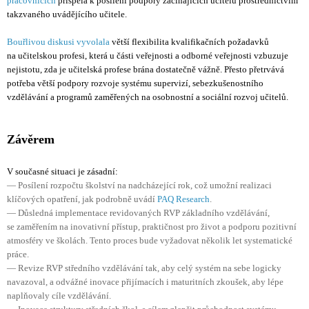
pracovnících
přispěla k posílení podpory začínajících učitelů prostřednictvím
takzvaného uvádějícího učitele.
Bouřlivou diskusi vyvolala
větší flexibilita kvalifikačních požadavků
na učitelskou profesi, která u části veřejnosti a odborné veřejnosti vzbuzuje
nejistotu, zda je učitelská profese brána dostatečně vážně. Přesto přetrvává
potřeba větší podpory rozvoje systému supervizí, sebezkušenostního
vzdělávání a programů zaměřených na osobnostní a sociální rozvoj učitelů.
Závěrem
V současné situaci je zásadní:
— Posílení rozpočtu školství na nadcházející rok, což umožní realizaci
klíčových opatření, jak podrobně uvádí
PAQ Research
.
— Důsledná implementace revidovaných RVP základního vzdělávání,
se zaměřením na inovativní přístup, praktičnost pro život a podporu pozitivní
atmosféry ve školách. Tento proces bude vyžadovat několik let systematické
práce.
— Revize RVP středního vzdělávání tak, aby celý systém na sebe logicky
navazoval, a odvážné inovace přijímacích i maturitních zkoušek, aby lépe
naplňovaly cíle vzdělávání.