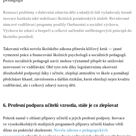
Rostoucí problémy s duševním zdravím dětí a mladých lidí vyžadovaly kromě
inovace kurikula také stabilizaci školních poradenských služeb. Revidované
rámcové vzdělávací programy posílily Osobnostní a sociální výchovu,
Výchovu ke zdraví a bezpečí a celkové začlenění wellbeingových principů do
školního prostředí.
Takzvaná velká novela školského zákona přinesla klíčový krok — jasné
vymezení práce a financování školních psychologů a sociálních pedagogů.
Pozice sociálních pedagogů navíc mohou významně přispět ke snižování
nerovností ve vzdělávání. Obě tyto role díky legislativnímu ukotvení
dlouhodobě podporují žáky i učitele, zlepšují atmosféru ve škole a pomáhají
předcházet šikaně, závislostem a dalším rizikům, která ohrožují nejen kvalitu
vzdělávání, ale i celkový zdravý rozvoj dětí.
6. Profesní podpora učitelů vzrostla, stále je co zlepšovat
Pokrok nastal v oblasti přípravy učitelů a jejich profesní podpory. Inovace
ve vysokoškolských studijních programech přípravy učitelů kladou větší
důraz na praktické zkušenosti.
Novela zákona o pedagogických