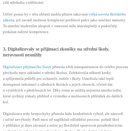
cílů středního vzdělávání.
Určitý posun by v této oblasti mohla přinést takzvaná
velká novela školského
zákona
, jež zavádí možnost komplexní profilové práce jako součásti maturity.
Ta umožní studentům alespoň v omezené míře smysluplněji a praktičtěji
prokázat nabyté kompetence.
3. Digitalizovaly se přijímací zkoušky na střední školy,
nerovnosti nesnížily
Digitalizace přijímacího řízení
přinesla větší transparentnost do celého procesu
přechodu mezi základní a střední školou. Zefektivnila některé kroky
a zpříjemnila průběh pro uchazeče, rodiče i školy. Umožnila také lepší
dostupnost informací o středních školách a jejich oborech, včetně dat
o výsledcích z předchozích let. Díky tomu se snížila nejistota mnoha rodin,
které rychleji získaly přehled o výsledku a možnostech přihlášek do dalších
kol.
Digitalizace tedy bezpochyby přinesla řadu konkrétních výhod, ale zároveň
i určité nevýhody. Patří mezi ně například odlidštění procesu: pořadí škol
v přihlášce je dnes závazné a nelze jej flexibilně upravovat prostřednictvím